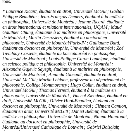
tous.
* Laurence Ricard, étudiante en droit, Université McGill ; Gaétan-
Philippe Beaulière ; Jean-François Demers, étudiant à la maîtrise
en philosophie, Université de Montréal ; Jeanne Ricard, étudiante
en droit international et relations internationales, UQAM ; Maud
Gauthier-Chung, étudiante à la maîtrise en philosophie, Université
de Montréal ; Martin Desrosiers, étudiant au doctorat en
philosophie, Université de Montréal/Paris-IV ; Guillaume Bard,
étudiant au doctorat en philosophie, Université de Montréal ; Zoé
Tremblay-Cossette, étudiante au baccalauréat en philosophie,
Université de Montréal ; Louis-Philippe Caron Lanteigne, étudiant
en science politique et philosophie, Université de Montréal ;
Alexandre Gajevic Sayegh, étudiant à la maîtrise en philosophie,
Université de Montréal ; Amanda Gibeault, étudiante en droit,
Université McGill ; Martin Leblanc, professeur au département de
philosophie, Collège Montmorency ; Hugo Collin, étudiant en droit,
Université McGill ; Thomas Ferretti, étudiant à la maîtrise en
philosophie, Université de Montréal ; Vincent Riendeau, étudiant en
droit, Université McGill ; Olivier Huot-Beaulieu, étudiant au
doctorat en philosophie, Université de Montréal ; Clément Camion,
étudiant en droit, Université McGill ; Daniel Blémur, étudiant à la
maîtrise en philosophie, Université de Montréal ; Naïma Hamrouni,
étudiante au doctorat en philosophie, Université de
Montréal/Université Catholique de Louvain ; Gabriel Boisclair,