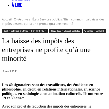
À LIRE
Accueil
X - Archives
État / Services publics / Bien commun
La baisse des
impôts des entreprises ne profite qu’à une minorité
État / Services publics / Bien commun
Inégalités / Classes sociales
Québec / Canada
La baisse des impôts des
entreprises ne profite qu’à une
minorité
9 avril 2011
Les 40 signataires sont des travailleurs, des étudiants en
philosophie, en droit, en relations internationales, en science
politique, en sociologie et en animation culturelle. Ils ont entre
19 et 39 ans.*
Avec son projet de réduction des impôts des entreprises, le