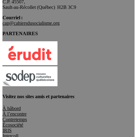
C.P. 45507,
Sault-au-Récollet (Québec) H2B 3C9
Courriel :
cap@cahiersdusocialisme.org
PARTENAIRES
Visitez nos sites amis et partenaires
À bâbord
À l’encontre
Contretemps
Écosociété
IRIS
Intercoll