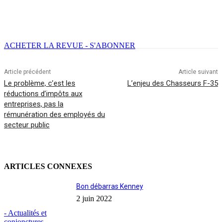
Facebook
X
Email
Imprimer
ACHETER LA REVUE - S'ABONNER
Article précédent
Article suivant
Le problème, c’est les
L’enjeu des Chasseurs F-35
réductions d’impôts aux
entreprises, pas la
rémunération des employés du
secteur public
ARTICLES CONNEXES
Bon débarras Kenney
2 juin 2022
- Actualités et
conjonctures