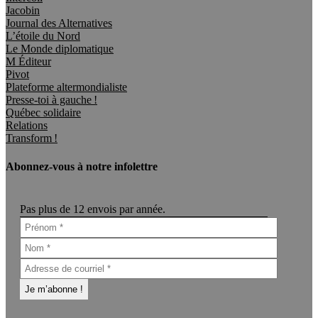
Jacobin
Journal des Alternatives
L’étoile du Nord
Le Monde diplomatique
M Éditeur
Pivot
Plateforme altermondialiste
Presse-toi à gauche !
Québec solidaire
Relations
Transform !
Abonnez-vous à notre infolettre
Pas plus de 12 envois par année.