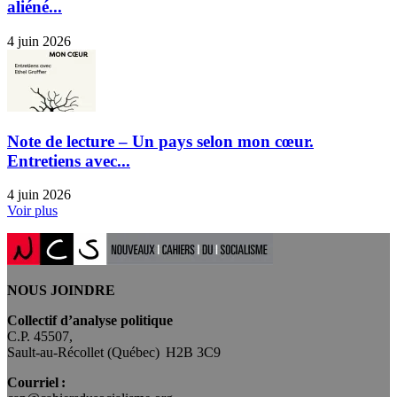
aliéné...
4 juin 2026
Note de lecture – Un pays selon mon cœur.
Entretiens avec...
4 juin 2026
Voir plus
NOUS JOINDRE
Collectif d’analyse politique
C.P. 45507,
Sault-au-Récollet (Québec) H2B 3C9
Courriel :