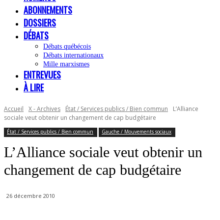
ABONNEMENTS
DOSSIERS
DÉBATS
Débats québécois
Débats internationaux
Mille marxismes
ENTREVUES
À LIRE
Accueil
X - Archives
État / Services publics / Bien commun
L’Alliance
sociale veut obtenir un changement de cap budgétaire
État / Services publics / Bien commun
Gauche / Mouvements sociaux
L’Alliance sociale veut obtenir un
changement de cap budgétaire
26 décembre 2010