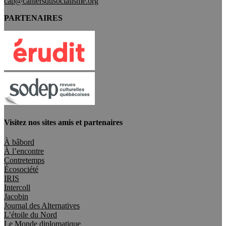
cap@cahiersdusocialisme.org
PARTENAIRES
Visitez nos sites amis et partenaires
À bâbord
À l’encontre
Contretemps
Écosociété
IRIS
Intercoll
Jacobin
Journal des Alternatives
L’étoile du Nord
Le Monde diplomatique