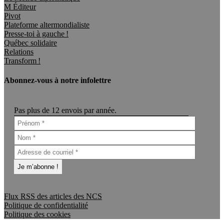
M Éditeur
Pivot
Plateforme altermondialiste
Presse-toi à gauche !
Québec solidaire
Relations
Transform !
Abonnez-vous à notre infolettre
Pas plus de 12 envois par année.
Flux RSS des articles des NCS
Politique de confidentialité
Politique des cookies