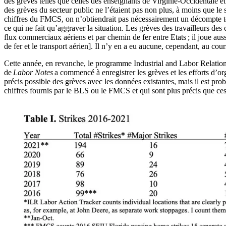
des grèves telles que celles des enseignants de Virginie-Occidentale et
des grèves du secteur public ne l’étaient pas non plus, à moins que 
chiffres du FMCS, on n’obtiendrait pas nécessairement un décompte to
ce qui ne fait qu’aggraver la situation. Les grèves des travailleurs d
flux commerciaux aériens et par chemin de fer entre Etats ; il joue au
de fer et le transport aérien]. Il n’y en a eu aucune, cependant, au c
Cette année, en revanche, le programme Industrial and Labor Relatio
de
Labor Notes
a commencé à enregistrer les grèves et les efforts d’o
précis possible des grèves avec les données existantes, mais il est prob
chiffres fournis par le BLS ou le FMCS et qui sont plus précis que ces der