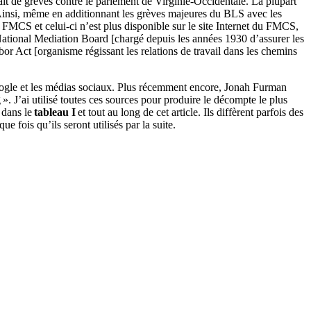
fait de grèves contre le parlement de Virginie-Occidentale. La plupart
 Ainsi, même en additionnant les grèves majeures du BLS avec les
FMCS et celui-ci n’est plus disponible sur le site Internet du FMCS,
e National Mediation Board [chargé depuis les années 1930 d’assurer les
or Act [organisme régissant les relations de travail dans les chemins
oogle et les médias sociaux. Plus récemment encore, Jonah Furman
 J’ai utilisé toutes ces sources pour produire le décompte le plus
s dans le
tableau I
et tout au long de cet article. Ils diffèrent parfois des
e fois qu’ils seront utilisés par la suite.