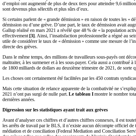
d’emploi ont augmenté de plus de deux tiers pour atteindre 9,6 millio
sont devenus plus sélectifs et plus sûrs d’eux.
Si certains parlent de « grande démission » en raison de toutes les « d
démission ou d’une grève. D’une part, le taux de démission avait aug
Gallup réalisé en mars 2021 a révélé que 48 % de « la population activ
effectivement
[3]
. Ainsi, l’insatisfaction professionnelle a régné au se
utile de considérer le taux de « démission » comme une mesure de l’ins
directe des grèves.
Dans le même temps, des millions de travailleurs sous-payés ont découve
maltraiter, à les surmener et à les sous-payer. Cela aussi a contribué à
de 1800 milliards de dollars au deuxième trimestre de 2021, de sorte q
Les choses ont certainement été facilitées par les 450 contrats syndic
Mais cette situation de relance apparente de la combativité ne s’expl
2021 n’ont pas surgi de nulle part.
Le tableau I
montre le nombre total
dernières années.
Digression sur les statistiques ayant trait aux grèves
Avant d’analyser ces chiffres et d’autres chiffres connexes, il est tou
les arrêts de travail par le BLS, il n’existe aucun décompte officiel de
médiation et de conciliation (Federal Mediation and Conciliation Servic