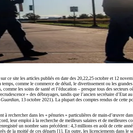
 sur ce site les articles publiés en date des 20,22,25 octobre et 12 nove
 temps, comme le commerce de détail, le divertissement ou les grandes e
 comme les soins de santé et l’éducation – presque tous des secteurs où l
recrudescence » des débrayages, tandis que l’ancien secrétaire d’Etat a
 Guardian
, 13 octobre 2021). La plupart des comptes rendus de cette pou
 à rechercher dans les « pénuries » particulières de main-d’œuvre dans l
ecord, leur emploi à la recherche de meilleurs salaires et de meilleures 
enregistré un nombre sans précédent : 4,3 millions en août de cette anné
t près de la moitié de ces départs [1]. En outre, les licenciements dans le