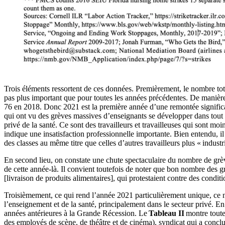
Trois éléments ressortent de ces données. Premièrement, le nombre tot
pas plus important que pour toutes les années précédentes. De manièr
76 en 2018. Donc 2021 est la première année d’une remontée significa
qui ont vu des grèves massives d’enseignants se développer dans tout le
privé de la santé. Ce sont des travailleurs et travailleuses qui sont mo
indique une insatisfaction professionnelle importante. Bien entendu, il
des classes au même titre que celles d’autres travailleurs plus « industri
En second lieu, on constate une chute spectaculaire du nombre de grève
de cette année-là. Il convient toutefois de noter que bon nombre des g
[livraison de produits alimentaires], qui protestaient contre des condi
Troisièmement, ce qui rend l’année 2021 particulièrement unique, ce 
l’enseignement et de la santé, principalement dans le secteur privé. E
années antérieures à la Grande Récession. Le
Tableau II
montre toutes
des employés de scène, de théâtre et de cinéma), syndicat qui a conclu