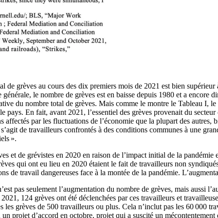
al de grèves au cours des dix premiers mois de 2021 est bien supérieur
e générale, le nombre de grèves est en baisse depuis 1980 et a encore 
tive du nombre total de grèves. Mais comme le montre le Tableau I, le 
 pays. En fait, avant 2021, l’essentiel des grèves provenait du secteur d
ins affectés par les fluctuations de l’économie que la plupart des autres
 s’agit de travailleurs confrontés à des conditions communes à une grande
els ».
s et de grévistes en 2020 en raison de l’impact initial de la pandémie 
rèves qui ont eu lieu en 2020 étaient le fait de travailleurs non syndiq
tions de travail dangereuses face à la montée de la pandémie. L’augmenta
n’est pas seulement l’augmentation du nombre de grèves, mais aussi l’
n 2021, 124 grèves ont été déclenchées par ces travailleurs et travaille
 les grèves de 500 travailleurs ou plus. Cela n’inclut pas les 60 000 tr
 un projet d’accord en octobre, projet qui a suscité un mécontentement 