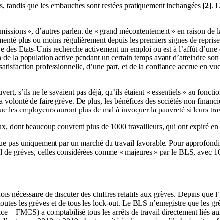
ns, tandis que les embauches sont restées pratiquement inchangées
[2]
. L
émissions », d’autres parlent de « grand mécontentement » en raison de la
menté plus ou moins régulièrement depuis les premiers signes de repris
e des Etats-Unis recherche activement un emploi ou est à l’affût d’une 
in de la population active pendant un certain temps avant d’atteindre son 
atisfaction professionnelle, d’une part, et de la confiance accrue en vu
rt, s’ils ne le savaient pas déjà, qu’ils étaient « essentiels » au foncti
 la volonté de faire grève. De plus, les bénéfices des sociétés non finan
ue les employeurs auront plus de mal à invoquer la pauvreté si leurs tra
aux, dont beaucoup couvrent plus de 1000 travailleurs, qui ont expiré en
ique pas uniquement par un marché du travail favorable. Pour approfond
 de grèves, celles considérées comme « majeures » par le BLS, avec 1000
tefois nécessaire de discuter des chiffres relatifs aux grèves. Depuis qu
 toutes les grèves et de tous les lock-out. Le BLS n’enregistre que les g
e – FMCS) a comptabilisé tous les arrêts de travail directement liés aux