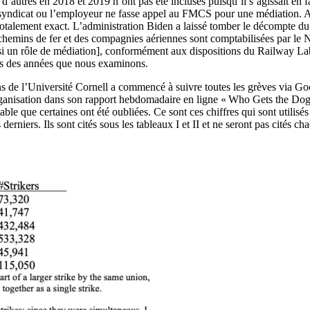
 d’autres en 2018 et 2019 n’ont pas été incluses puisqu’il s’agissait en 
le syndicat ou l’employeur ne fasse appel au FMCS pour une médiation.
talement exact. L’administration Biden a laissé tomber le décompte du 
es chemins de fer et des compagnies aériennes sont comptabilisées par l
ssi un rôle de médiation], conformément aux dispositions du Railway Lab
ours des années que nous examinons.
ns de l’Université Cornell a commencé à suivre toutes les grèves via G
rganisation dans son rapport hebdomadaire en ligne « Who Gets the Dog ».
able que certaines ont été oubliées. Ce sont ces chiffres qui sont utilisé
niers. Ils sont cités sous les tableaux I et II et ne seront pas cités chaqu