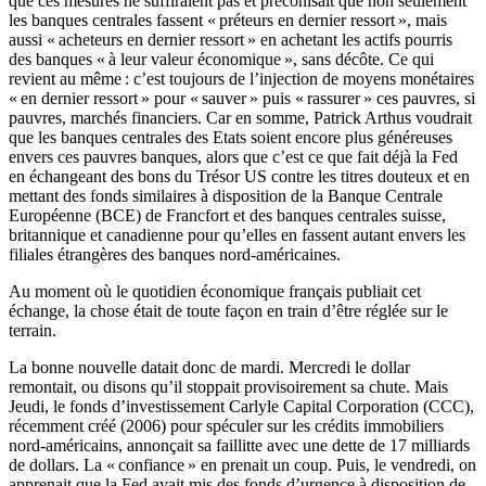
que ces mesures ne suffiraient pas et préconisait que non seulement
les banques centrales fassent « préteurs en dernier ressort », mais
aussi « acheteurs en dernier ressort » en achetant les actifs pourris
des banques « à leur valeur économique », sans décôte. Ce qui
revient au même : c’est toujours de l’injection de moyens monétaires
« en dernier ressort » pour « sauver » puis « rassurer » ces pauvres, si
pauvres, marchés financiers. Car en somme, Patrick Arthus voudrait
que les banques centrales des Etats soient encore plus généreuses
envers ces pauvres banques, alors que c’est ce que fait déjà la Fed
en échangeant des bons du Trésor US contre les titres douteux et en
mettant des fonds similaires à disposition de la Banque Centrale
Européenne (BCE) de Francfort et des banques centrales suisse,
britannique et canadienne pour qu’elles en fassent autant envers les
filiales étrangères des banques nord-américaines.
Au moment où le quotidien économique français publiait cet
échange, la chose était de toute façon en train d’être réglée sur le
terrain.
La bonne nouvelle datait donc de mardi. Mercredi le dollar
remontait, ou disons qu’il stoppait provisoirement sa chute. Mais
Jeudi, le fonds d’investissement Carlyle Capital Corporation (CCC),
récemment créé (2006) pour spéculer sur les crédits immobiliers
nord-américains, annonçait sa faillitte avec une dette de 17 milliards
de dollars. La « confiance » en prenait un coup. Puis, le vendredi, on
apprenait que la Fed avait mis des fonds d’urgence à disposition de