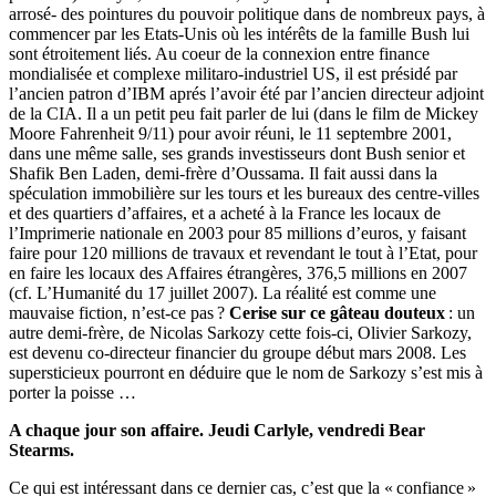
arrosé- des pointures du pouvoir politique dans de nombreux pays, à
commencer par les Etats-Unis où les intérêts de la famille Bush lui
sont étroitement liés. Au coeur de la connexion entre finance
mondialisée et complexe militaro-industriel US, il est présidé par
l’ancien patron d’IBM aprés l’avoir été par l’ancien directeur adjoint
de la CIA. Il a un petit peu fait parler de lui (dans le film de Mickey
Moore Fahrenheit 9/11) pour avoir réuni, le 11 septembre 2001,
dans une même salle, ses grands investisseurs dont Bush senior et
Shafik Ben Laden, demi-frère d’Oussama. Il fait aussi dans la
spéculation immobilière sur les tours et les bureaux des centre-villes
et des quartiers d’affaires, et a acheté à la France les locaux de
l’Imprimerie nationale en 2003 pour 85 millions d’euros, y faisant
faire pour 120 millions de travaux et revendant le tout à l’Etat, pour
en faire les locaux des Affaires étrangères, 376,5 millions en 2007
(cf. L’Humanité du 17 juillet 2007). La réalité est comme une
mauvaise fiction, n’est-ce pas ?
Cerise sur ce gâteau douteux
: un
autre demi-frère, de Nicolas Sarkozy cette fois-ci, Olivier Sarkozy,
est devenu co-directeur financier du groupe début mars 2008. Les
supersticieux pourront en déduire que le nom de Sarkozy s’est mis à
porter la poisse …
A chaque jour son affaire. Jeudi Carlyle, vendredi Bear
Stearms.
Ce qui est intéressant dans ce dernier cas, c’est que la « confiance »