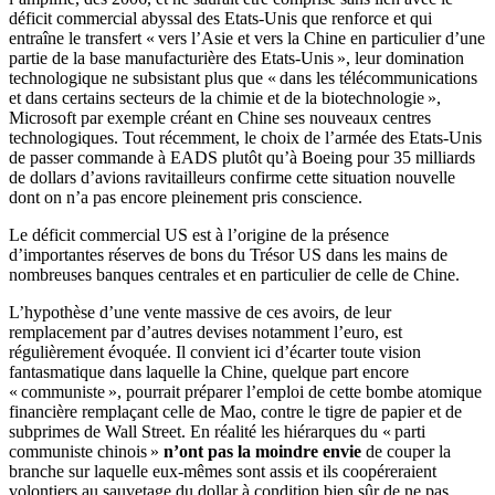
déficit commercial abyssal des Etats-Unis que renforce et qui
entraîne le transfert « vers l’Asie et vers la Chine en particulier d’une
partie de la base manufacturière des Etats-Unis », leur domination
technologique ne subsistant plus que « dans les télécommunications
et dans certains secteurs de la chimie et de la biotechnologie »,
Microsoft par exemple créant en Chine ses nouveaux centres
technologiques. Tout récemment, le choix de l’armée des Etats-Unis
de passer commande à EADS plutôt qu’à Boeing pour 35 milliards
de dollars d’avions ravitailleurs confirme cette situation nouvelle
dont on n’a pas encore pleinement pris conscience.
Le déficit commercial US est à l’origine de la présence
d’importantes réserves de bons du Trésor US dans les mains de
nombreuses banques centrales et en particulier de celle de Chine.
L’hypothèse d’une vente massive de ces avoirs, de leur
remplacement par d’autres devises notamment l’euro, est
régulièrement évoquée. Il convient ici d’écarter toute vision
fantasmatique dans laquelle la Chine, quelque part encore
« communiste », pourrait préparer l’emploi de cette bombe atomique
financière remplaçant celle de Mao, contre le tigre de papier et de
subprimes de Wall Street. En réalité les hiérarques du « parti
communiste chinois »
n’ont pas la moindre envie
de couper la
branche sur laquelle eux-mêmes sont assis et ils coopéreraient
volontiers au sauvetage du dollar à condition bien sûr de ne pas