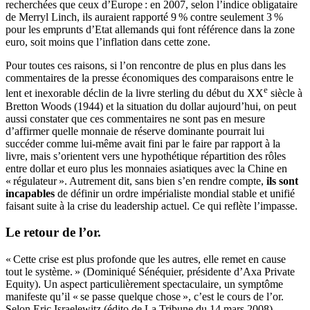
recherchées que ceux d’Europe : en 2007, selon l’indice obligataire
de Merryl Linch, ils auraient rapporté 9 % contre seulement 3 %
pour les emprunts d’Etat allemands qui font référence dans la zone
euro, soit moins que l’inflation dans cette zone.
Pour toutes ces raisons, si l’on rencontre de plus en plus dans les
commentaires de la presse économiques des comparaisons entre le
e
lent et inexorable déclin de la livre sterling du début du XX
siècle à
Bretton Woods (1944) et la situation du dollar aujourd’hui, on peut
aussi constater que ces commentaires ne sont pas en mesure
d’affirmer quelle monnaie de réserve dominante pourrait lui
succéder comme lui-même avait fini par le faire par rapport à la
livre, mais s’orientent vers une hypothétique répartition des rôles
entre dollar et euro plus les monnaies asiatiques avec la Chine en
« régulateur ». Autrement dit, sans bien s’en rendre compte,
ils sont
incapables
de définir un ordre impérialiste mondial stable et unifié
faisant suite à la crise du leadership actuel. Ce qui reflète l’impasse.
Le retour de l’or.
« Cette crise est plus profonde que les autres, elle remet en cause
tout le système. » (Dominiqué Sénéquier, présidente d’Axa Private
Equity). Un aspect particulièrement spectaculaire, un symptôme
manifeste qu’il « se passe quelque chose », c’est le cours de l’or.
Selon Eric Israelewitz (édito de La Tribune du 14 mars 2008),