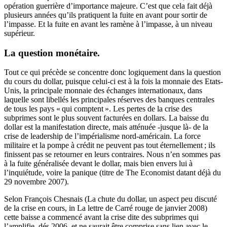
opération guerrière d’importance majeure. C’est que cela fait déjà
plusieurs années qu’ils pratiquent la fuite en avant pour sortir de
l’impasse. Et la fuite en avant les ramène à l’impasse, à un niveau
supérieur.
La question monétaire.
Tout ce qui précède se concentre donc logiquement dans la question
du cours du dollar, puisque celui-ci est à la fois la monnaie des Etats-
Unis, la principale monnaie des échanges internationaux, dans
laquelle sont libellés les principales réserves des banques centrales
de tous les pays « qui comptent ». Les pertes de la crise des
subprimes sont le plus souvent facturées en dollars. La baisse du
dollar est la manifestation directe, mais atténuée -jusque là- de la
crise de leadership de l’impérialisme nord-américain. La force
militaire et la pompe à crédit ne peuvent pas tout éternellement ; ils
finissent pas se retourner en leurs contraires. Nous n’en sommes pas
à la fuite généralisée devant le dollar, mais bien envers lui à
l’inquiétude, voire la panique (titre de The Economist datant déjà du
29 novembre 2007).
Selon François Chesnais (La chute du dollar, un aspect peu discuté
de la crise en cours, in La lettre de Carré rouge de janvier 2008)
cette baisse a commencé avant la crise dite des subprimes qui
l’amplifie, dés 2006, et ne saurait être comprise sans lien avec le