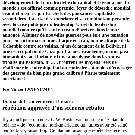
développement de la productivité du capital et le gendarme du
monde s’est affirmé comme premier foyer de désordre mondial,
craint et méprisé par les chefs des puissances capitalistes
secondaires. La crise des
subprimes
et sa combinaison présente
avec la crise politique du leadership US et du leadership
mondial montre qu’ils sont en train d’arriver dans le mur
annoncé. Allumer de nouvelles guerres peut être une tentation
pour en sortir mais ni une attaque en Iran, ni une attaque de la
Colombie contre ses voisins, ni un éclatement de la Bolivie, ni
une réoccupation de Gaza par l’armée israélienne, ni une java
humanitaire au Darfour, ni une apocalypse dans les zones
tribales du Pakistan, ni … , n’offrent les moyens réels de
réaffirmer le leadership, tout au contraire – à moins d’envisager
des guerres de bien plus grand calibre à l’issue totalement
incertaine !
Par Vincent PRESUMEY
Du mardi 11 au vendredi 14 mars :
répétition aggravée d’un scénario rebattu.
Il y a quelques semaines, G.W. Bush avait annoncé un « plan de
relance » de l’économie nord-américaine qui, aprés avoir été salué
par Sarkozy, faisait flop. Ce plan ne faisait que répéter les recettes