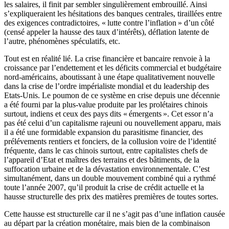
les salaires, il finit par sembler singulièrement embrouillé. Ainsi
s’expliqueraient les hésitations des banques centrales, tiraillées entre
des exigences contradictoires, « lutte contre l’inflation » d’un côté
(censé appeler la hausse des taux d’intérêts), déflation latente de
l’autre, phénomènes spéculatifs, etc.
Tout est en réalité lié. La crise financière et bancaire renvoie à la
croissance par l’endettement et les déficits commercial et budgétaire
nord-américains, aboutissant à une étape qualitativement nouvelle
dans la crise de l’ordre impérialiste mondial et du leadership des
Etats-Unis. Le poumon de ce système en crise depuis une décennie
a été fourni par la plus-value produite par les prolétaires chinois
surtout, indiens et ceux des pays dits « émergents ». Cet essor n’a
pas été celui d’un capitalisme rajeuni ou nouvellement apparu, mais
il a été une formidable expansion du parasitisme financier, des
prélévements rentiers et fonciers, de la collusion voire de l’identité
fréquente, dans le cas chinois surtout, entre capitalistes chefs de
l’appareil d’Etat et maîtres des terrains et des bâtiments, de la
suffocation urbaine et de la dévastation environnementale. C’est
simultanément, dans un double mouvement combiné qui a rythmé
toute l’année 2007, qu’il produit la crise de crédit actuelle et la
hausse structurelle des prix des matières premières de toutes sortes.
Cette hausse est structurelle car il ne s’agit pas d’une inflation causée
au départ par la création monétaire, mais bien de la combinaison