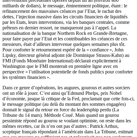
interventions précédentes opérées depuis un an (environ 400
milliards de dollars), le message, éminemment politique, étant : le
refinancement des mauvaises créances par l’Etat, le rachat des
dettes, l’injection massive dans les circuits financiers de liquidités
par les Etats, leurs interventions, via les banques centrales, comme
prêteurs en dernier ressort, ne manqueront pas à l’appel. La
nationalisation de la banque Northern Rock en Grande-Bretagne,
pour faire payer par l’Etat et les contribuables les créances de ces
messieurs, était d’ailleurs intervenue quelques semaines plus tôt.
Pour conforter le retournement espéré de la « confiance », John
Lipsky, directeur général adjoint (de Dominique Strauss-Kahn) au
FMI (Fonds Monétaire International) déclarait explicitement à
Washington que le FMI monterait en première ligne avec en
perspective « l’utilisation potentielle de fonds publics pour conforter
les systèmes financiers ».
Dans ce genre d’opérations, les augures, gourous et autres sorciers
ont un rôle à jouer. C’est ainsi qu’Edmund Phelps, prix Nobel
d’économie, jusque là critique de la Fed, proclamait que cette fois-ci,
le message politique (au delà du montant des sommes engagées)
donnait le signal du retour en force du leadersphip perdu (La
Tribune du 14 mars). Méthode Coué. Mais quand un gourou
pessimiste répond au gourou se voulant optimiste, on reste dans les
mêmes recettes, car ils n’en ont pas d’autres : Patrick Arthus,
sceptique français répondant à l’américain dans La Tribune, estimait