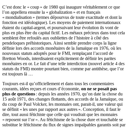
C’est donc le « coup » de 1980 qui inaugure véritablement ce que
l’on appellera ensuite la « globalization » et en français
« mondialisation » (termes dépourvus de toute exactitude et dont la
fonction est idéologique). Les moyens de paiement internationaux
étaient du capital-argent, et poursuivant leur évolution ils vont de
plus en plus être du capital fictif. Les métaux précieux dans tout cela
semblent être refoulés aux oubliettes de l’histoire à côté des
pendeloques préhistoriques. Ainsi semble prendre corps la ligne
définie lors des accords monétaires de la Jamaïque en 1976, où les
nouveaux statuts adoptés pour le FMI, remplaçant l’accord de
Bretton Woods, interdisaient explicitement de définir les parites
monétaires en or. Le fait d’une telle interdiction (nouvel article 4 des
statuts du FMI) montre pourtant bien, comme par antithèse, que l’or
est toujours là …
Toujours est-il qu’officiellement et dans tous les commentaires
courants, idées reçues et cours d’économie,
on ne se posait pas
plus de questions
: depuis les années 1970, qu’on date la chose du
15 août 1971, des changes flottants, des accords de la Jamaïque, ou
du coup de Paul Volcker, les monnaies ont, parait-il, une valeur qui
se définit « les unes par rapport aux autres ». Conception, il faut le
dire, tout aussi fétichiste que celle qui voudrait que les monnaies
« reposent sur l’or ». Au fétichisme de la chose dure et touchable se
substitue le fétichisme du flux de signes impalpables garantis soit par