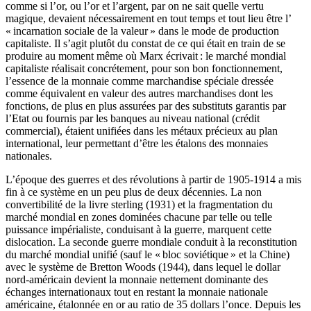
comme si l’or, ou l’or et l’argent, par on ne sait quelle vertu
magique, devaient nécessairement en tout temps et tout lieu être l’
« incarnation sociale de la valeur » dans le mode de production
capitaliste. Il s’agit plutôt du constat de ce qui était en train de se
produire au moment même où Marx écrivait : le marché mondial
capitaliste réalisait concrétement, pour son bon fonctionnement,
l’essence de la monnaie comme marchandise spéciale dressée
comme équivalent en valeur des autres marchandises dont les
fonctions, de plus en plus assurées par des substituts garantis par
l’Etat ou fournis par les banques au niveau national (crédit
commercial), étaient unifiées dans les métaux précieux au plan
international, leur permettant d’être les étalons des monnaies
nationales.
L’époque des guerres et des révolutions à partir de 1905-1914 a mis
fin à ce système en un peu plus de deux décennies. La non
convertibilité de la livre sterling (1931) et la fragmentation du
marché mondial en zones dominées chacune par telle ou telle
puissance impérialiste, conduisant à la guerre, marquent cette
dislocation. La seconde guerre mondiale conduit à la reconstitution
du marché mondial unifié (sauf le « bloc soviétique » et la Chine)
avec le système de Bretton Woods (1944), dans lequel le dollar
nord-américain devient la monnaie nettement dominante des
échanges internationaux tout en restant la monnaie nationale
américaine, étalonnée en or au ratio de 35 dollars l’once. Depuis les