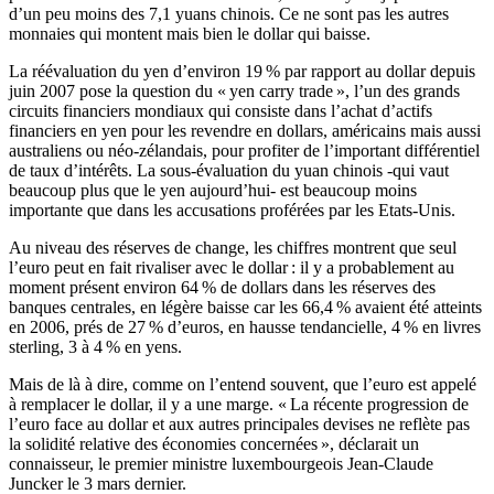
d’un peu moins des 7,1 yuans chinois. Ce ne sont pas les autres
monnaies qui montent mais bien le dollar qui baisse.
La réévaluation du yen d’environ 19 % par rapport au dollar depuis
juin 2007 pose la question du « yen carry trade », l’un des grands
circuits financiers mondiaux qui consiste dans l’achat d’actifs
financiers en yen pour les revendre en dollars, américains mais aussi
australiens ou néo-zélandais, pour profiter de l’important différentiel
de taux d’intérêts. La sous-évaluation du yuan chinois -qui vaut
beaucoup plus que le yen aujourd’hui- est beaucoup moins
importante que dans les accusations proférées par les Etats-Unis.
Au niveau des réserves de change, les chiffres montrent que seul
l’euro peut en fait rivaliser avec le dollar : il y a probablement au
moment présent environ 64 % de dollars dans les réserves des
banques centrales, en légère baisse car les 66,4 % avaient été atteints
en 2006, prés de 27 % d’euros, en hausse tendancielle, 4 % en livres
sterling, 3 à 4 % en yens.
Mais de là à dire, comme on l’entend souvent, que l’euro est appelé
à remplacer le dollar, il y a une marge. « La récente progression de
l’euro face au dollar et aux autres principales devises ne reflète pas
la solidité relative des économies concernées », déclarait un
connaisseur, le premier ministre luxembourgeois Jean-Claude
Juncker le 3 mars dernier.