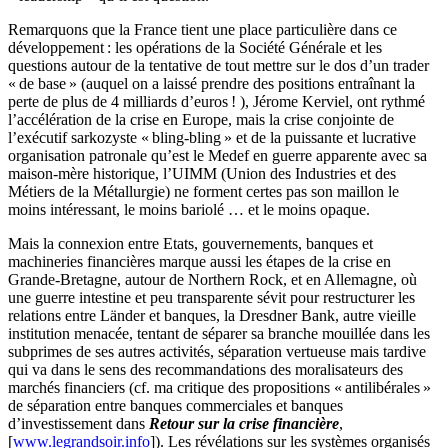
Remarquons que la France tient une place particulière dans ce
développement : les opérations de la Société Générale et les
questions autour de la tentative de tout mettre sur le dos d’un trader
« de base » (auquel on a laissé prendre des positions entraînant la
perte de plus de 4 milliards d’euros ! ), Jérome Kerviel, ont rythmé
l’accélération de la crise en Europe, mais la crise conjointe de
l’exécutif sarkozyste « bling-bling » et de la puissante et lucrative
organisation patronale qu’est le Medef en guerre apparente avec sa
maison-mère historique, l’UIMM (Union des Industries et des
Métiers de la Métallurgie) ne forment certes pas son maillon le
moins intéressant, le moins bariolé … et le moins opaque.
Mais la connexion entre Etats, gouvernements, banques et
machineries financières marque aussi les étapes de la crise en
Grande-Bretagne, autour de Northern Rock, et en Allemagne, où
une guerre intestine et peu transparente sévit pour restructurer les
relations entre Länder et banques, la Dresdner Bank, autre vieille
institution menacée, tentant de séparer sa branche mouillée dans les
subprimes de ses autres activités, séparation vertueuse mais tardive
qui va dans le sens des recommandations des moralisateurs des
marchés financiers (cf. ma critique des propositions « antilibérales »
de séparation entre banques commerciales et banques
d’investissement dans
Retour sur la crise financière
,
[
www.legrandsoir.info
]). Les révélations sur les systèmes organisés