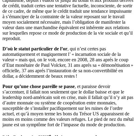
capitalisme, depuis l’étalon or jusqu’au dollar et aux produits dérivés
de crédit, traduit certes une tentative factuelle, inconsciente, de sortir
de ce cadre, de même que le crédit traduit une tendance impuissante
à s’émanciper de la contrainte de la valeur reposant sur le travail
moyen socialement nécessaire, mais l’obligation de manifester la
valeur dans une marchandise équivalent est inhérente aux relations
sur lesquelles repose ce mode de production de la vie sociale et qu’il
reproduit.
D’où le statut particulier de l’or
, qui n’est certes pas
automatiquement et magiquement l’ « incarnation sociale de la
valeur » mais qui, on le voit, encore en 2008, 28 ans aprés le coup
d’Etat monétaire de Paul Volcker, 31 ans aprés sa « démonétisation »
officielle, 37 ans aprés l’instauration de sa non-convertibilité en
dollar, a décidemment de beaux restes !
Pour qu’une chose pareille se passe
, et paraisse devoir
s’accentuer, il fallait non seulement que le dollar baisse et que le
leadership nord-américain soit en crise, mais il fallait qu’il n’y ait pas
d’autre monnaie ou système de coopération entre monnaies,
susceptible de s’installer pacifiquement sur les ruines de l’ordre
actuel, et qu’à moyen terme les bons du Trésor US apparaissent de
moins en moins comme des valeurs refuges. Le pied de nez du métal
jaune est un symptôme fort de l’impasse du mode de production.
e