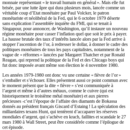
monnaie représentant « le travail humain en général ». Mais elle fut
brisée, par une lutte âpre qui dura plusieurs mois, lancée comme un
véritable coup d’Etat monétaire par Paul Volcker, le patron
monétariste et néolibéral de la Fed, qui le 6 octobre 1979 déserte
sans explication l’assemblée inquiète du FMI, qui se tenait à
Singapour, pour annoncer, de Washington, qu’il instaure un nouveau
régime monétaire pour casser l’inflation quel que soit le prix à payer.
La hausse brutale des taux d’intérêts lancée alors par la Fed arrive à
stopper l’ascention de l’or, à redresser le dollar, à donner le cadre des
politiques monétaires de tous les pays capitalistes, notamment de la
vague de « réformes » lancées par Margaret Thatcher et par Ronald
Reagan, qui reprend la politique de la Fed et des Chicago boys qui
fut donc imposée avant même son élection le 4 novembre 1980.
Les années 1979-1980 ont donc vu une certaine « fièvre de l’or »
s’emballer et s’échouer. Elles présentent aussi ce point commun avec
le moment présent que la dite « fièvre » s’est communiquée à
l’argent et même à d’autres métaux, comme le cuivre (qui est
historiquement le troisième métal monétaire) et aux pierres
précieuses -c’est l’époque de l’affaire des diamants de Bokassa
donnés au président français Giscard d’Estaing ! La spéculation des
milliardaires texans Hunt, qui tentèrent d’accaparer les réserves
mondiales d’argent, qui s’achève en krach, faillites et scandale le 27
mars 1980 à Wall Street, peut être considérée comme l’épilogue de
cet épisode.