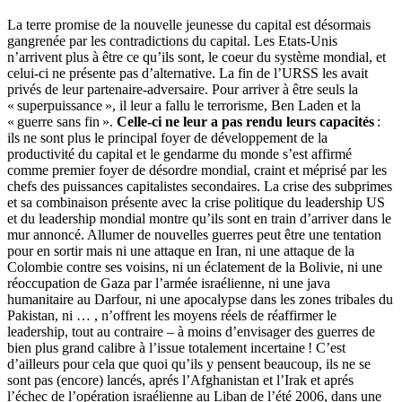
La terre promise de la nouvelle jeunesse du capital est désormais
gangrenée par les contradictions du capital. Les Etats-Unis
n’arrivent plus à être ce qu’ils sont, le coeur du système mondial, et
celui-ci ne présente pas d’alternative. La fin de l’URSS les avait
privés de leur partenaire-adversaire. Pour arriver à être seuls la
« superpuissance », il leur a fallu le terrorisme, Ben Laden et la
« guerre sans fin ».
Celle-ci ne leur a pas rendu leurs capacités
:
ils ne sont plus le principal foyer de développement de la
productivité du capital et le gendarme du monde s’est affirmé
comme premier foyer de désordre mondial, craint et méprisé par les
chefs des puissances capitalistes secondaires. La crise des subprimes
et sa combinaison présente avec la crise politique du leadership US
et du leadership mondial montre qu’ils sont en train d’arriver dans le
mur annoncé. Allumer de nouvelles guerres peut être une tentation
pour en sortir mais ni une attaque en Iran, ni une attaque de la
Colombie contre ses voisins, ni un éclatement de la Bolivie, ni une
réoccupation de Gaza par l’armée israélienne, ni une java
humanitaire au Darfour, ni une apocalypse dans les zones tribales du
Pakistan, ni … , n’offrent les moyens réels de réaffirmer le
leadership, tout au contraire – à moins d’envisager des guerres de
bien plus grand calibre à l’issue totalement incertaine ! C’est
d’ailleurs pour cela que quoi qu’ils y pensent beaucoup, ils ne se
sont pas (encore) lancés, aprés l’Afghanistan et l’Irak et aprés
l’échec de l’opération israélienne au Liban de l’été 2006, dans une