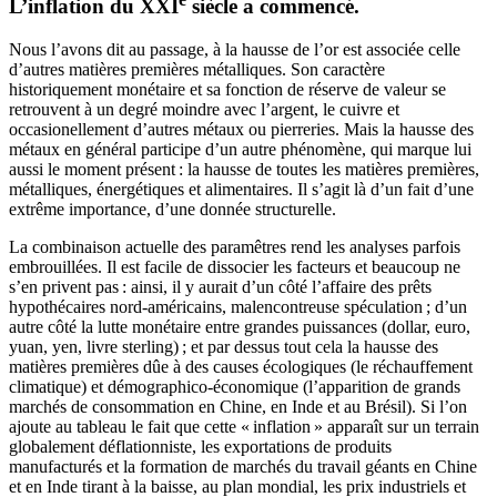
L’inflation du XXI
siècle a commencé.
Nous l’avons dit au passage, à la hausse de l’or est associée celle
d’autres matières premières métalliques. Son caractère
historiquement monétaire et sa fonction de réserve de valeur se
retrouvent à un degré moindre avec l’argent, le cuivre et
occasionellement d’autres métaux ou pierreries. Mais la hausse des
métaux en général participe d’un autre phénomène, qui marque lui
aussi le moment présent : la hausse de toutes les matières premières,
métalliques, énergétiques et alimentaires. Il s’agit là d’un fait d’une
extrême importance, d’une donnée structurelle.
La combinaison actuelle des paramêtres rend les analyses parfois
embrouillées. Il est facile de dissocier les facteurs et beaucoup ne
s’en privent pas : ainsi, il y aurait d’un côté l’affaire des prêts
hypothécaires nord-américains, malencontreuse spéculation ; d’un
autre côté la lutte monétaire entre grandes puissances (dollar, euro,
yuan, yen, livre sterling) ; et par dessus tout cela la hausse des
matières premières dûe à des causes écologiques (le réchauffement
climatique) et démographico-économique (l’apparition de grands
marchés de consommation en Chine, en Inde et au Brésil). Si l’on
ajoute au tableau le fait que cette « inflation » apparaît sur un terrain
globalement déflationniste, les exportations de produits
manufacturés et la formation de marchés du travail géants en Chine
et en Inde tirant à la baisse, au plan mondial, les prix industriels et