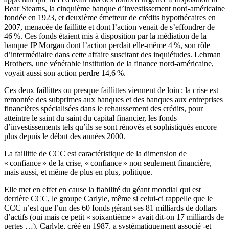
Bear Stearns, la cinquième banque d’investissement nord-américaine
fondée en 1923, et deuxième émetteur de crédits hypothécaires en
2007, menacée de faillitte et dont l’action venait de s’effondrer de
46 %. Ces fonds étaient mis à disposition par la médiation de la
banque JP Morgan dont l’action perdait elle-même 4 %, son rôle
d’intermédiaire dans cette affaire suscitant des inquiétudes. Lehman
Brothers, une vénérable institution de la finance nord-américaine,
voyait aussi son action perdre 14,6 %.
Ces deux faillittes ou presque faillittes viennent de loin : la crise est
remontée des subprimes aux banques et des banques aux entreprises
financières spécialisées dans le rehaussement des crédits, pour
atteintre le saint du saint du capital financier, les fonds
d’investissements tels qu’ils se sont rénovés et sophistiqués encore
plus depuis le début des années 2000.
La faillitte de CCC est caractéristique de la dimension de
« confiance » de la crise, « confiance » non seulement financière,
mais aussi, et même de plus en plus, politique.
Elle met en effet en cause la fiabilité du géant mondial qui est
derrière CCC, le groupe Carlyle, même si celui-ci rappelle que le
CCC n’est que l’un des 60 fonds gérant ses 81 milliards de dollars
d’actifs (oui mais ce petit « soixantième » avait dit-on 17 milliards de
pertes …). Carlyle, créé en 1987, a systématiquement associé -et