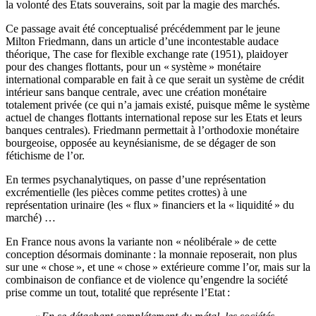
la volonté des Etats souverains, soit par la magie des marchés.
Ce passage avait été conceptualisé précédemment par le jeune
Milton Friedmann, dans un article d’une incontestable audace
théorique, The case for flexible exchange rate (1951), plaidoyer
pour des changes flottants, pour un « système » monétaire
international comparable en fait à ce que serait un système de crédit
intérieur sans banque centrale, avec une création monétaire
totalement privée (ce qui n’a jamais existé, puisque même le système
actuel de changes flottants international repose sur les Etats et leurs
banques centrales). Friedmann permettait à l’orthodoxie monétaire
bourgeoise, opposée au keynésianisme, de se dégager de son
fétichisme de l’or.
En termes psychanalytiques, on passe d’une représentation
excrémentielle (les pièces comme petites crottes) à une
représentation urinaire (les « flux » financiers et la « liquidité » du
marché) …
En France nous avons la variante non « néolibérale » de cette
conception désormais dominante : la monnaie reposerait, non plus
sur une « chose », et une « chose » extérieure comme l’or, mais sur la
combinaison de confiance et de violence qu’engendre la société
prise comme un tout, totalité que représente l’Etat :