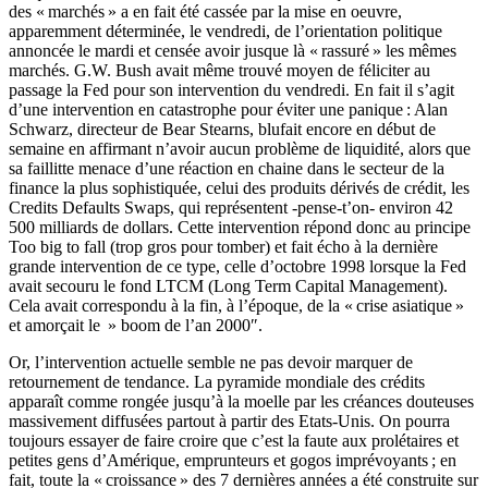
des « marchés » a en fait été cassée par la mise en oeuvre,
apparemment déterminée, le vendredi, de l’orientation politique
annoncée le mardi et censée avoir jusque là « rassuré » les mêmes
marchés. G.W. Bush avait même trouvé moyen de féliciter au
passage la Fed pour son intervention du vendredi. En fait il s’agit
d’une intervention en catastrophe pour éviter une panique : Alan
Schwarz, directeur de Bear Stearns, blufait encore en début de
semaine en affirmant n’avoir aucun problème de liquidité, alors que
sa faillitte menace d’une réaction en chaine dans le secteur de la
finance la plus sophistiquée, celui des produits dérivés de crédit, les
Credits Defaults Swaps, qui représentent -pense-t’on- environ 42
500 milliards de dollars. Cette intervention répond donc au principe
Too big to fall (trop gros pour tomber) et fait écho à la dernière
grande intervention de ce type, celle d’octobre 1998 lorsque la Fed
avait secouru le fond LTCM (Long Term Capital Management).
Cela avait correspondu à la fin, à l’époque, de la « crise asiatique »
et amorçait le » boom de l’an 2000″.
Or, l’intervention actuelle semble ne pas devoir marquer de
retournement de tendance. La pyramide mondiale des crédits
apparaît comme rongée jusqu’à la moelle par les créances douteuses
massivement diffusées partout à partir des Etats-Unis. On pourra
toujours essayer de faire croire que c’est la faute aux prolétaires et
petites gens d’Amérique, emprunteurs et gogos imprévoyants ; en
fait, toute la « croissance » des 7 dernières années a été construite sur