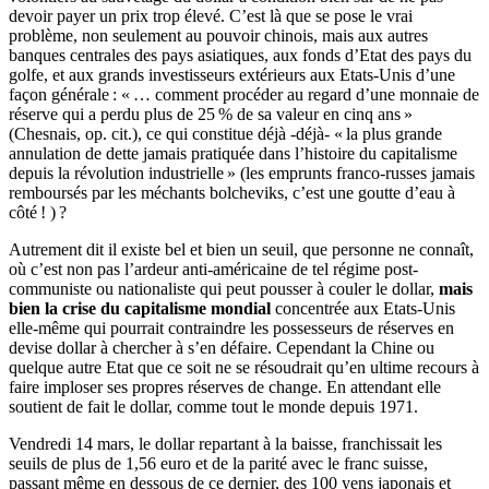
devoir payer un prix trop élevé. C’est là que se pose le vrai
problème, non seulement au pouvoir chinois, mais aux autres
banques centrales des pays asiatiques, aux fonds d’Etat des pays du
golfe, et aux grands investisseurs extérieurs aux Etats-Unis d’une
façon générale : « … comment procéder au regard d’une monnaie de
réserve qui a perdu plus de 25 % de sa valeur en cinq ans »
(Chesnais, op. cit.), ce qui constitue déjà -déjà- « la plus grande
annulation de dette jamais pratiquée dans l’histoire du capitalisme
depuis la révolution industrielle » (les emprunts franco-russes jamais
remboursés par les méchants bolcheviks, c’est une goutte d’eau à
côté ! ) ?
Autrement dit il existe bel et bien un seuil, que personne ne connaît,
où c’est non pas l’ardeur anti-américaine de tel régime post-
communiste ou nationaliste qui peut pousser à couler le dollar,
mais
bien la crise du capitalisme mondial
concentrée aux Etats-Unis
elle-même qui pourrait contraindre les possesseurs de réserves en
devise dollar à chercher à s’en défaire. Cependant la Chine ou
quelque autre Etat que ce soit ne se résoudrait qu’en ultime recours à
faire imploser ses propres réserves de change. En attendant elle
soutient de fait le dollar, comme tout le monde depuis 1971.
Vendredi 14 mars, le dollar repartant à la baisse, franchissait les
seuils de plus de 1,56 euro et de la parité avec le franc suisse,
passant même en dessous de ce dernier, des 100 yens japonais et