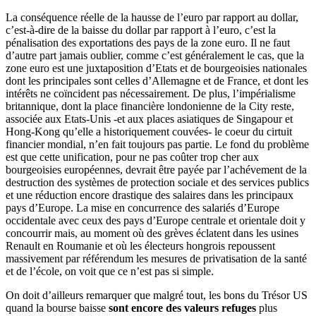
La conséquence réelle de la hausse de l’euro par rapport au dollar,
c’est-à-dire de la baisse du dollar par rapport à l’euro, c’est la
pénalisation des exportations des pays de la zone euro. Il ne faut
d’autre part jamais oublier, comme c’est généralement le cas, que la
zone euro est une juxtaposition d’Etats et de bourgeoisies nationales
dont les principales sont celles d’Allemagne et de France, et dont les
intérêts ne coïncident pas nécessairement. De plus, l’impérialisme
britannique, dont la place financière londonienne de la City reste,
associée aux Etats-Unis -et aux places asiatiques de Singapour et
Hong-Kong qu’elle a historiquement couvées- le coeur du cirtuit
financier mondial, n’en fait toujours pas partie. Le fond du problème
est que cette unification, pour ne pas coûter trop cher aux
bourgeoisies européennes, devrait être payée par l’achévement de la
destruction des systèmes de protection sociale et des services publics
et une réduction encore drastique des salaires dans les principaux
pays d’Europe. La mise en concurrence des salariés d’Europe
occidentale avec ceux des pays d’Europe centrale et orientale doit y
concourrir mais, au moment où des grèves éclatent dans les usines
Renault en Roumanie et où les électeurs hongrois repoussent
massivement par référendum les mesures de privatisation de la santé
et de l’école, on voit que ce n’est pas si simple.
On doit d’ailleurs remarquer que malgré tout, les bons du Trésor US
quand la bourse baisse
sont encore des valeurs refuges
plus