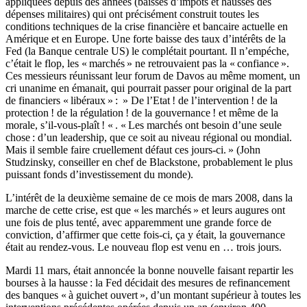
appliquées depuis des années (baisses d’impôts et hausses des
dépenses militaires) qui ont précisément construit toutes les
conditions techniques de la crise financière et bancaire actuelle en
Amérique et en Europe. Une forte baisse des taux d’intérêts de la
Fed (la Banque centrale US) le complétait pourtant. Il n’empéche,
c’était le flop, les « marchés » ne retrouvaient pas la « confiance ».
Ces messieurs réunissant leur forum de Davos au même moment, un
cri unanime en émanait, qui pourrait passer pour original de la part
de financiers « libéraux » : » De l’Etat ! de l’intervention ! de la
protection ! de la régulation ! de la gouvernance ! et même de la
morale, s’il-vous-plaît ! « . « Les marchés ont besoin d’une seule
chose : d’un leadership, que ce soit au niveau régional ou mondial.
Mais il semble faire cruellement défaut ces jours-ci. » (John
Studzinsky, conseiller en chef de Blackstone, probablement le plus
puissant fonds d’investissement du monde).
L’intérêt de la deuxième semaine de ce mois de mars 2008, dans la
marche de cette crise, est que « les marchés » et leurs augures ont
une fois de plus tenté, avec apparemment une grande force de
conviction, d’affirmer que cette fois-ci, ça y était, la gouvernance
était au rendez-vous. Le nouveau flop est venu en … trois jours.
Mardi 11 mars, était annoncée la bonne nouvelle faisant repartir les
bourses à la hausse : la Fed décidait des mesures de refinancement
des banques « à guichet ouvert », d’un montant supérieur à toutes les