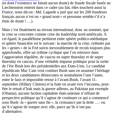
(et dont l’existence ne faisait aucun doute) de fraude fiscale basée au
Liechtenstein entrent dans ce cadre (au fait, elles touchent aussi la
France, nous dit-on : Md. Lagarde a juré que sur les 200 fraudeurs
français aucun n’est un « grand nom » et personne semble-t’il n’a
émis de doute ! …).
Mais c’est finalement au niveau international, donc au sommet, que
la crise se concentre comme crise du leadership nord-américain. A
cet égard, le parallélisme pertinent entre sphère politico-médiatique
et sphère financière est le suivant : la marche de la crise, rythmée par
les « gestes » de la Fed suivis inexorablement de reculs toujours plus
approfondis, offre un rythme cyclique que l’on retrouve dans
l’aggravation régulière, de caucus en super thuesday et de super
thuesday en caucus, d’une véritable impasse politique pour la sortie
de l’ère Bush lors des présidentielles aux Etats-Unis. Le candidat
républicain Mac Cain veut continer Bush sans en assumer l’héritage
et les deux candidatures démocrates se neutralisent l’une l’autre,
entre le faux et impossible retour à l’avant-Bush, l’avant 11-
septembre (Hillary Clinton) et la fuite en avant vers l’inconnu, peut-
être le retrait d’Irak mais la guerre ailleurs, au Pakistan par exemple
(Obama), aucune faction capitaliste états-unienne n’offrant de
perspective politique qu’il s’agisse de continuer ce qui a commencé
sous Bush -la « guerre sans fin », la croissance par la dette …- ou
qu’il s’agisse de rompre avec elle, parce qu’ils n’ont pas
d’alternative.