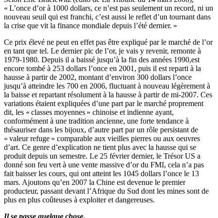
« L’once d’or à 1000 dollars, ce n’est pas seulement un record, ni un
nouveau seuil qui est franchi, c’est aussi le reflet d’un tournant dans
la crise que vit la finance mondiale depuis l’été dernier. »
Ce prix élevé ne peut en effet pas être expliqué par le marché de l’or
en tant que tel. Le dernier pic de l’or, je vais y revenir, remonte à
1979-1980. Depuis il a baissé jusqu’à la fin des années 1990,est
encore tombé à 253 dollars l’once en 2001, puis il est reparti à la
hausse à partir de 2002, montant d’environ 300 dollars l’once
jusqu’à atteindre les 700 en 2006, fluctuant à nouveau légèrement à
la baisse et repartant résolument à la hausse à partir de mi-2007. Ces
variations étaient expliquées d’une part par le marché proprement
dit, les « classes moyennes » chinoise et indienne ayant,
conformément à une tradition ancienne, une forte tendance à
thésauriser dans les bijoux, d’autre part par un rôle persistant de
« valeur refuge » comparable aux vieilles pierres ou aux oeuvres
d’art. Ce genre d’explication ne tient plus avec la hausse qui se
produit depuis un semestre. Le 25 février dernier, le Trésor US a
donné son feu vert à une vente massive d’or du FMI, cela n’a pas
fait baisser les cours, qui ont atteint les 1045 dollars l’once le 13
mars. Ajoutons qu’en 2007 la Chine est devenue le premier
producteur, passant devant l’Afrique du Sud dont les mines sont de
plus en plus coûteuses à exploiter et dangereuses.
Il se passe quelque chose
.