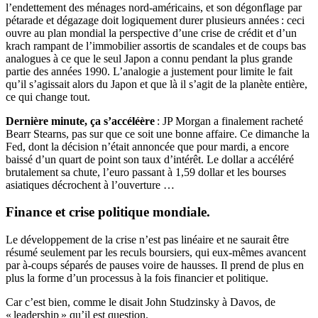
l’endettement des ménages nord-américains, et son dégonflage par
pétarade et dégazage doit logiquement durer plusieurs années : ceci
ouvre au plan mondial la perspective d’une crise de crédit et d’un
krach rampant de l’immobilier assortis de scandales et de coups bas
analogues à ce que le seul Japon a connu pendant la plus grande
partie des années 1990. L’analogie a justement pour limite le fait
qu’il s’agissait alors du Japon et que là il s’agit de la planète entière,
ce qui change tout.
Dernière minute, ça s’accéléère
: JP Morgan a finalement racheté
Bearr Stearns, pas sur que ce soit une bonne affaire. Ce dimanche la
Fed, dont la décision n’était annoncée que pour mardi, a encore
baissé d’un quart de point son taux d’intérêt. Le dollar a accéléré
brutalement sa chute, l’euro passant à 1,59 dollar et les bourses
asiatiques décrochent à l’ouverture …
Finance et crise politique mondiale.
Le développement de la crise n’est pas linéaire et ne saurait être
résumé seulement par les reculs boursiers, qui eux-mêmes avancent
par à-coups séparés de pauses voire de hausses. Il prend de plus en
plus la forme d’un processus à la fois financier et politique.
Car c’est bien, comme le disait John Studzinsky à Davos, de
« leadership » qu’il est question.