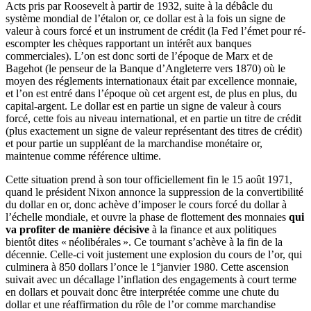
Acts pris par Roosevelt à partir de 1932, suite à la débâcle du
système mondial de l’étalon or, ce dollar est à la fois un signe de
valeur à cours forcé et un instrument de crédit (la Fed l’émet pour ré-
escompter les chèques rapportant un intérêt aux banques
commerciales). L’on est donc sorti de l’époque de Marx et de
Bagehot (le penseur de la Banque d’Angleterre vers 1870) où le
moyen des réglements internationaux était par excellence monnaie,
et l’on est entré dans l’époque où cet argent est, de plus en plus, du
capital-argent. Le dollar est en partie un signe de valeur à cours
forcé, cette fois au niveau international, et en partie un titre de crédit
(plus exactement un signe de valeur représentant des titres de crédit)
et pour partie un suppléant de la marchandise monétaire or,
maintenue comme référence ultime.
Cette situation prend à son tour officiellement fin le 15 août 1971,
quand le président Nixon annonce la suppression de la convertibilité
du dollar en or, donc achève d’imposer le cours forcé du dollar à
l’échelle mondiale, et ouvre la phase de flottement des monnaies
qui
va profiter de manière décisive
à la finance et aux politiques
bientôt dites « néolibérales ». Ce tournant s’achève à la fin de la
décennie. Celle-ci voit justement une explosion du cours de l’or, qui
culminera à 850 dollars l’once le 1°janvier 1980. Cette ascension
suivait avec un décallage l’inflation des engagements à court terme
en dollars et pouvait donc être interprétée comme une chute du
dollar et une réaffirmation du rôle de l’or comme marchandise