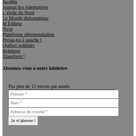
Jacobin
Journal des Alternatives
L’étoile du Nord
Le Monde diplomatique
M Éditeur
Pivot
Plateforme altermondialiste
Presse-toi à gauche !
Québec solidaire
Relations
Transform !
Abonnez-vous à notre infolettre
Pas plus de 12 envois par année.