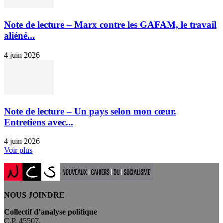
Note de lecture – Marx contre les GAFAM, le travail
aliéné...
4 juin 2026
Note de lecture – Un pays selon mon cœur.
Entretiens avec...
4 juin 2026
Voir plus
NOUS JOINDRE
Collectif d’analyse politique
C.P. 45507,