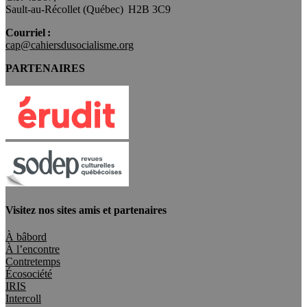
Sault-au-Récollet (Québec) H2B 3C9
Courriel :
cap@cahiersdusocialisme.org
PARTENAIRES
Visitez nos sites amis et partenaires
À bâbord
À l’encontre
Contretemps
Écosociété
IRIS
Intercoll