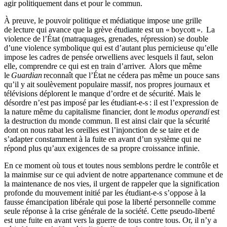
agir politiquement dans et pour le commun.
À preuve, le pouvoir politique et médiatique impose une grille
de lecture qui avance que la grève étudiante est un « boycott ». La
violence de l’État (matraquages, grenades, répression) se double
d’une violence symbolique qui est d’autant plus pernicieuse qu’elle
impose les cadres de pensée orwelliens avec lesquels il faut, selon
elle, comprendre ce qui est en train d’arriver. Alors que même
le
Guardian
reconnaît que l’État ne cédera pas même un pouce sans
qu’il y ait soulèvement populaire massif, nos propres journaux et
télévisions déplorent le manque d’ordre et de sécurité. Mais le
désordre n’est pas imposé par les étudiant-e-s : il est l’expression de
la nature même du capitalisme financier, dont le
modus operandi
est
la destruction du monde commun. Il est ainsi clair que la sécurité
dont on nous rabat les oreilles est l’injonction de se taire et de
s’adapter constamment à la fuite en avant d’un système qui ne
répond plus qu’aux exigences de sa propre croissance infinie.
En ce moment où tous et toutes nous semblons perdre le contrôle et
la mainmise sur ce qui advient de notre appartenance commune et de
la maintenance de nos vies, il urgent de rappeler que la signification
profonde du mouvement initié par les étudiant-e-s s’oppose à la
fausse émancipation libérale qui pose la liberté personnelle comme
seule réponse à la crise générale de la société. Cette pseudo-liberté
est une fuite en avant vers la guerre de tous contre tous. Or, il n’y a