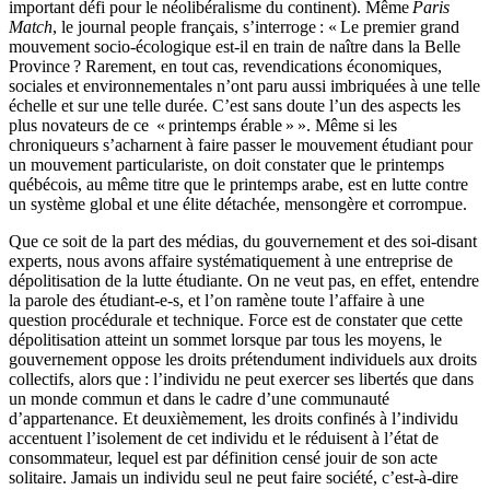
important défi pour le néolibéralisme du continent). Même
Paris
Match
, le journal people français, s’interroge : « Le premier grand
mouvement socio-écologique est-il en train de naître dans la Belle
Province ? Rarement, en tout cas, revendications économiques,
sociales et environnementales n’ont paru aussi imbriquées à une telle
échelle et sur une telle durée. C’est sans doute l’un des aspects les
plus novateurs de ce « printemps érable » ». Même si les
chroniqueurs s’acharnent à faire passer le mouvement étudiant pour
un mouvement particulariste, on doit constater que le printemps
québécois, au même titre que le printemps arabe, est en lutte contre
un système global et une élite détachée, mensongère et corrompue.
Que ce soit de la part des médias, du gouvernement et des soi-disant
experts, nous avons affaire systématiquement à une entreprise de
dépolitisation de la lutte étudiante. On ne veut pas, en effet, entendre
la parole des étudiant-e-s, et l’on ramène toute l’affaire à une
question procédurale et technique. Force est de constater que cette
dépolitisation atteint un sommet lorsque par tous les moyens, le
gouvernement oppose les droits prétendument individuels aux droits
collectifs, alors que : l’individu ne peut exercer ses libertés que dans
un monde commun et dans le cadre d’une communauté
d’appartenance. Et deuxièmement, les droits confinés à l’individu
accentuent l’isolement de cet individu et le réduisent à l’état de
consommateur, lequel est par définition censé jouir de son acte
solitaire. Jamais un individu seul ne peut faire société, c’est-à-dire