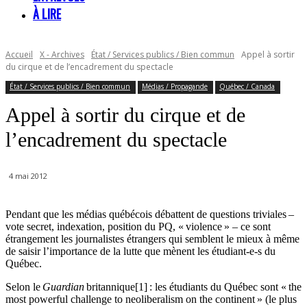
À LIRE
Accueil
X - Archives
État / Services publics / Bien commun
Appel à sortir
du cirque et de l’encadrement du spectacle
État / Services publics / Bien commun
Médias / Propagande
Québec / Canada
Appel à sortir du cirque et de
l’encadrement du spectacle
4 mai 2012
Pendant que les médias québécois débattent de questions triviales –
vote secret, indexation, position du PQ, « violence » – ce sont
étrangement les journalistes étrangers qui semblent le mieux à même
de saisir l’importance de la lutte que mènent les étudiant-e-s du
Québec.
Selon le
Guardian
britannique[1] : les étudiants du Québec sont « the
most powerful challenge to neoliberalism on the continent » (le plus