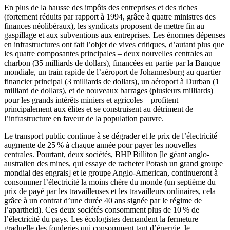
En plus de la hausse des impôts des entreprises et des riches
(fortement réduits par rapport à 1994, grâce à quatre ministres des
finances néolibéraux), les syndicats proposent de mettre fin au
gaspillage et aux subventions aux entreprises. Les énormes dépenses
en infrastructures ont fait l’objet de vives critiques, d’autant plus que
les quatre composantes principales – deux nouvelles centrales au
charbon (35 milliards de dollars), financées en partie par la Banque
mondiale, un train rapide de l’aéroport de Johannesburg au quartier
financier principal (3 milliards de dollars), un aéroport à Durban (1
milliard de dollars), et de nouveaux barrages (plusieurs milliards)
pour les grands intérêts miniers et agricoles – profitent
principalement aux élites et se construisent au détriment de
l’infrastructure en faveur de la population pauvre.
Le transport public continue à se dégrader et le prix de l’électricité
augmente de 25 % à chaque année pour payer les nouvelles
centrales. Pourtant, deux sociétés, BHP Billiton [le géant anglo-
australien des mines, qui essaye de racheter Potash un grand groupe
mondial des engrais] et le groupe Anglo-American, continueront à
consommer l’électricité la moins chère du monde (un septième du
prix de payé par les travailleuses et les travailleurs ordinaires, cela
grâce à un contrat d’une durée 40 ans signée par le régime de
l’apartheid). Ces deux sociétés consomment plus de 10 % de
l’électricité du pays. Les écologistes demandent la fermeture
graduelle des fonderies qui consomment tant d’énergie, le