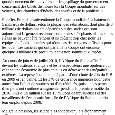
quotidiennement des nouvelles sur le gaspillage du gouvernement
concernant des billets distribués lors la Coupe mondiale, sur des
voitures, des chambres d’hôtels, des soirées et de la publicité. »
En effet, Pretoria a subventionné la Coupe mondiale à la hauteur de
5 milliards de dollars, selon la plupart des estimations, dont plus de 3
milliards de dollars ont été dépensés sur des stades qui sont
aujourd’hui largement reconnus comme des « éléphants blancs » : les
sièges ne peuvent être remplis et ils coûtent trop cher pour les
équipes de football locales qui n’ont pas des moyens suffisants pour
les louer. Les sociétés qui ont parrainé la Coupe ont encaissé
quelque 4 milliards de profit, tout cela non soumis aux impôts.
Au cours de juin et de juillet 2010, l’Afrique du Sud a affiché
devant les visiteurs étrangers et les téléspectateurs une opulence qui
cachait une économie de plus en plus en détresse et des inégalités
extrêmes. La reprise économique à partir d’une chute de 2 % du PIB
en 2009 est en panne. Et les 3 % de croissance annoncés pour cette
année font l’objet de sourires ou d’incrédulités, puisque les pertes
d’emplois ont continué à augmenter pendant la première moitié du
2010. Plus d’un million sur les 13 millions de travailleuses et des
travailleurs de l’économie formelle de l’Afrique du Sud ont perdu
leur emploi depuis 2008.
Malgré la pression, les salarié·e·ss sont devenu·e·s étonnamment