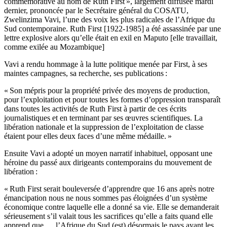
commémorative au nom de Ruth First », largement diffusée mardi
dernier, prononcée par le Secrétaire général du COSATU,
Zwelinzima Vavi, l’une des voix les plus radicales de l’Afrique du
Sud contemporaine. Ruth First [1922-1985] a été assassinée par une
lettre explosive alors qu’elle était en exil en Maputo [elle travaillait,
comme exilée au Mozambique]
Vavi a rendu hommage à la lutte politique menée par First, à ses
maintes campagnes, sa recherche, ses publications :
« Son mépris pour la propriété privée des moyens de production,
pour l’exploitation et pour toutes les formes d’oppression transparaît
dans toutes les activités de Ruth First à partir de ces écrits
journalistiques et en terminant par ses œuvres scientifiques. La
libération nationale et la suppression de l’exploitation de classe
étaient pour elles deux faces d’une même médaille. »
Ensuite Vavi a adopté un moyen narratif inhabituel, opposant une
héroine du passé aux dirigeants contemporains du mouvement de
libération :
« Ruth First serait bouleversée d’apprendre que 16 ans après notre
émancipation nous ne nous sommes pas éloignées d’un système
économique contre laquelle elle a donné sa vie. Elle se demanderait
sérieusement s’il valait tous les sacrifices qu’elle a faits quand elle
apprend que … l’Afrique du Sud (est) désormais le pays ayant les