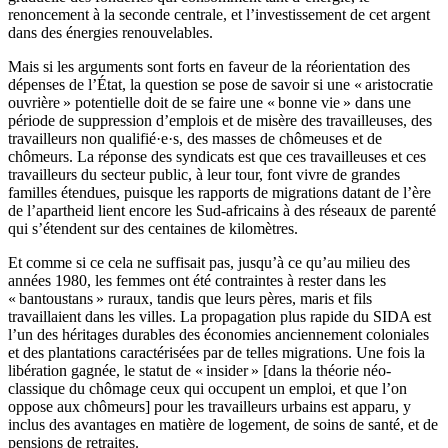
renoncement à la seconde centrale, et l’investissement de cet argent
dans des énergies renouvelables.
Mais si les arguments sont forts en faveur de la réorientation des
dépenses de l’État, la question se pose de savoir si une « aristocratie
ouvrière » potentielle doit de se faire une « bonne vie » dans une
période de suppression d’emplois et de misère des travailleuses, des
travailleurs non qualifié·e·s, des masses de chômeuses et de
chômeurs. La réponse des syndicats est que ces travailleuses et ces
travailleurs du secteur public, à leur tour, font vivre de grandes
familles étendues, puisque les rapports de migrations datant de l’ère
de l’apartheid lient encore les Sud-africains à des réseaux de parenté
qui s’étendent sur des centaines de kilomètres.
Et comme si ce cela ne suffisait pas, jusqu’à ce qu’au milieu des
années 1980, les femmes ont été contraintes à rester dans les
« bantoustans » ruraux, tandis que leurs pères, maris et fils
travaillaient dans les villes. La propagation plus rapide du SIDA est
l’un des héritages durables des économies anciennement coloniales
et des plantations caractérisées par de telles migrations. Une fois la
libération gagnée, le statut de « insider » [dans la théorie néo-
classique du chômage ceux qui occupent un emploi, et que l’on
oppose aux chômeurs] pour les travailleurs urbains est apparu, y
inclus des avantages en matière de logement, de soins de santé, et de
pensions de retraites.