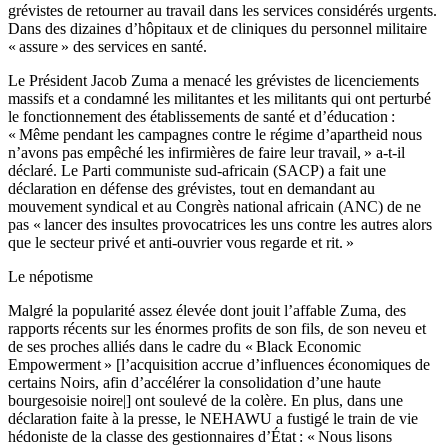
grévistes de retourner au travail dans les services considérés urgents.
Dans des dizaines d’hôpitaux et de cliniques du personnel militaire
« assure » des services en santé.
Le Président Jacob Zuma a menacé les grévistes de licenciements
massifs et a condamné les militantes et les militants qui ont perturbé
le fonctionnement des établissements de santé et d’éducation :
« Même pendant les campagnes contre le régime d’apartheid nous
n’avons pas empêché les infirmières de faire leur travail, » a-t-il
déclaré. Le Parti communiste sud-africain (SACP) a fait une
déclaration en défense des grévistes, tout en demandant au
mouvement syndical et au Congrès national africain (ANC) de ne
pas « lancer des insultes provocatrices les uns contre les autres alors
que le secteur privé et anti-ouvrier vous regarde et rit. »
Le népotisme
Malgré la popularité assez élevée dont jouit l’affable Zuma, des
rapports récents sur les énormes profits de son fils, de son neveu et
de ses proches alliés dans le cadre du « Black Economic
Empowerment » [l’acquisition accrue d’influences économiques de
certains Noirs, afin d’accélérer la consolidation d’une haute
bourgesoisie noire|] ont soulevé de la colère. En plus, dans une
déclaration faite à la presse, le NEHAWU a fustigé le train de vie
hédoniste de la classe des gestionnaires d’État : « Nous lisons