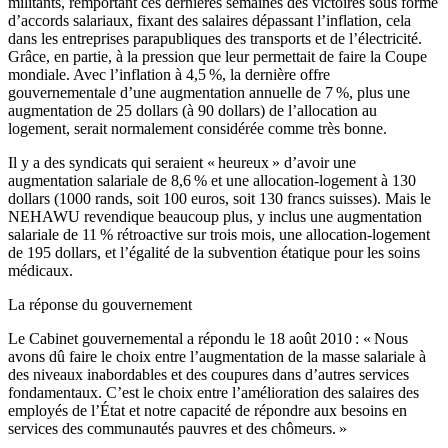
militants, remportant ces dernières semaines des victoires sous forme
d’accords salariaux, fixant des salaires dépassant l’inflation, cela
dans les entreprises parapubliques des transports et de l’électricité.
Grâce, en partie, à la pression que leur permettait de faire la Coupe
mondiale. Avec l’inflation à 4,5 %, la dernière offre
gouvernementale d’une augmentation annuelle de 7 %, plus une
augmentation de 25 dollars (à 90 dollars) de l’allocation au
logement, serait normalement considérée comme très bonne.
Il y a des syndicats qui seraient « heureux » d’avoir une
augmentation salariale de 8,6 % et une allocation-logement à 130
dollars (1000 rands, soit 100 euros, soit 130 francs suisses). Mais le
NEHAWU revendique beaucoup plus, y inclus une augmentation
salariale de 11 % rétroactive sur trois mois, une allocation-logement
de 195 dollars, et l’égalité de la subvention étatique pour les soins
médicaux.
La réponse du gouvernement
Le Cabinet gouvernemental a répondu le 18 août 2010 : « Nous
avons dû faire le choix entre l’augmentation de la masse salariale à
des niveaux inabordables et des coupures dans d’autres services
fondamentaux. C’est le choix entre l’amélioration des salaires des
employés de l’État et notre capacité de répondre aux besoins en
services des communautés pauvres et des chômeurs. »