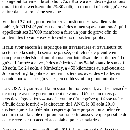
changerait fortement la situation. Zizi Kodwa a eu des négociations
durant tout le week-end du 29-30 août, au moment où cette grève va
entrer dans sa troisième semaine.
Vendredi 27 août, pour renforcer la position des travailleurs du
public, le NUM (Syndicat national des mineurs) avait annoncé qu’il
appellerait ses 32’000 membres à faire un jour de grève afin de
soutenir les travailleuses et travailleurs du secteur public.
Il faut avoir encore à l’esprit que les travailleuses et travailleurs du
secteur de la santé, la semaine passée, ont refusé de prendre en
compte une décision d’un tribunal leur interdisant de participer à la
grève. L’armée a envoyé des médecins dans 54 hôpitaux le samedi
28 août. Le 24 août, à Kimberley, à 450 kilomètres au sud-ouest de
Johannesburg, la police a tiré, en tirs tendus, avec des « balles en
caoutchouc » sur les grévistes, en en blessant un grand nombre.
La COSATU, subissant la pression du mouvement, avait « menacé »
de rompre avec le gouvernement de Zuma. Dès les premiers pas
vers des négociations – avec la crainte d’une grève qui fasse tache
d’huile dans le privé – la direction de l’ANC, le 30 août 2010,
déclare que « La fédération espère qu’une proposition améliorée
sera mise sur la table et qu’on pourra sortir aussi vite que possible de
cette grève par un accord acceptable pour les salariés »
Nous sommes donc, ce 30 août 2010, à un moment clé de cette