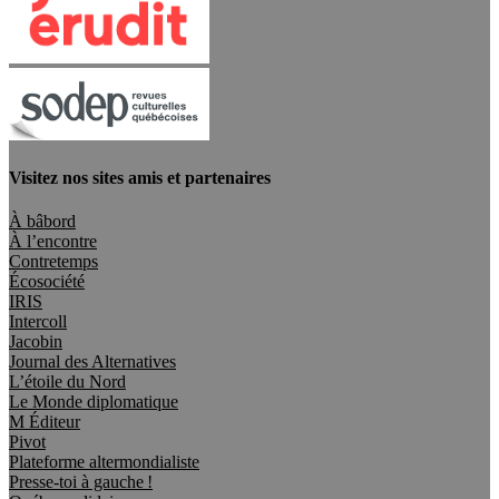
Visitez nos sites amis et partenaires
À bâbord
À l’encontre
Contretemps
Écosociété
IRIS
Intercoll
Jacobin
Journal des Alternatives
L’étoile du Nord
Le Monde diplomatique
M Éditeur
Pivot
Plateforme altermondialiste
Presse-toi à gauche !