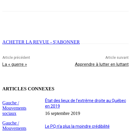
Facebook
X
Email
Imprimer
ACHETER LA REVUE - S'ABONNER
Article précédent
Article suivant
La « guerre »
Apprendre à lutter en luttant
ARTICLES CONNEXES
État des lieux de l’extrême droite au Québec
Gauche /
en 2019
Mouvements
sociaux
16 septembre 2019
Gauche /
Le PQ n’a plus la moindre crédibilité
Mouvements