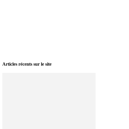
La grève politique et sociale – No 35, printemps 2026
28 avril 2026
Articles récents sur le site