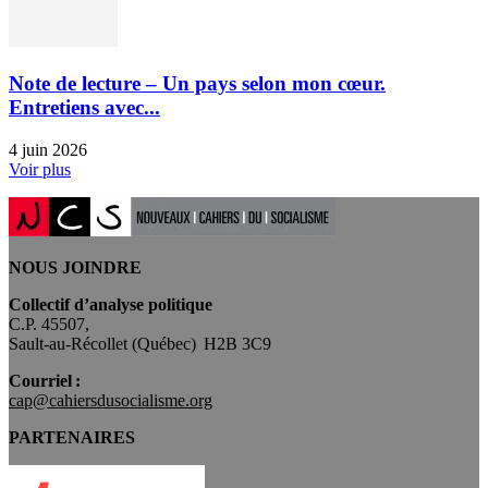
Note de lecture – Un pays selon mon cœur.
Entretiens avec...
4 juin 2026
Voir plus
NOUS JOINDRE
Collectif d’analyse politique
C.P. 45507,
Sault-au-Récollet (Québec) H2B 3C9
Courriel :
cap@cahiersdusocialisme.org
PARTENAIRES