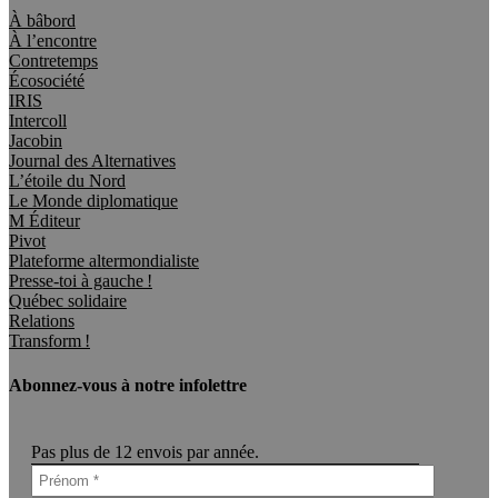
À bâbord
À l’encontre
Contretemps
Écosociété
IRIS
Intercoll
Jacobin
Journal des Alternatives
L’étoile du Nord
Le Monde diplomatique
M Éditeur
Pivot
Plateforme altermondialiste
Presse-toi à gauche !
Québec solidaire
Relations
Transform !
Abonnez-vous à notre infolettre
Pas plus de 12 envois par année.