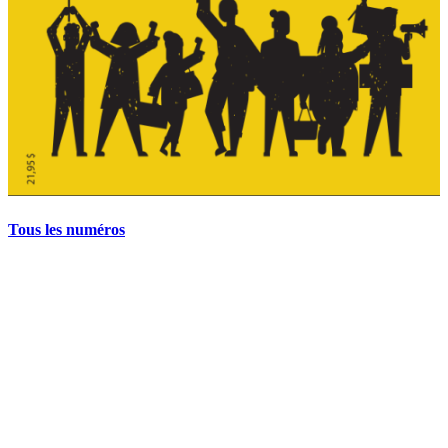
Tous les numéros
La grève politique et sociale – No 35, printemps 2026