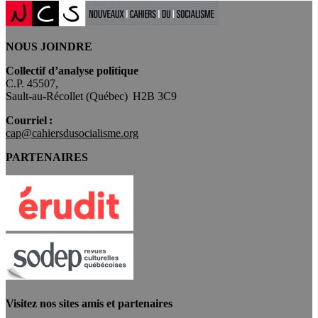
NOUS JOINDRE
Collectif d’analyse politique
C.P. 45507,
Sault-au-Récollet (Québec) H2B 3C9
Courriel :
cap@cahiersdusocialisme.org
PARTENAIRES
Visitez nos sites amis et partenaires