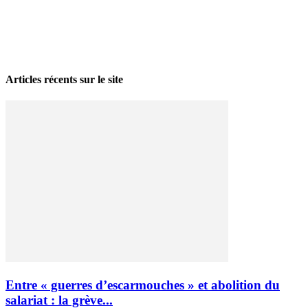
La grève politique et sociale – No 35, printemps 2026
28 avril 2026
Articles récents sur le site
Entre « guerres d’escarmouches » et abolition du
salariat : la grève...