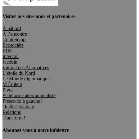
Visitez nos sites amis et partenaires
À bâbord
À l’encontre
Contretemps
Écosociété
IRIS
Intercoll
Jacobin
Journal des Alternatives
L’étoile du Nord
Le Monde diplomatique
M Éditeur
Pivot
Plateforme altermondialiste
Presse-toi à gauche !
Québec solidaire
Relations
Transform !
Abonnez-vous à notre infolettre