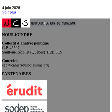
4 juin 2026
Voir plus
NOUS JOINDRE
Collectif d’analyse politique
C.P. 45507,
Sault-au-Récollet (Québec) H2B 3C9
Courriel :
cap@cahiersdusocialisme.org
PARTENAIRES