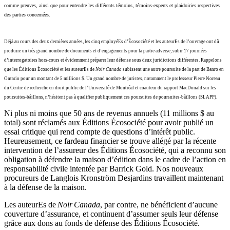
comme preuves, ainsi que pour entendre les différents témoins, témoins-experts et plaidoiries respectives
des parties concernées.
Déjà au cours des deux dernières années, les cinq employéEs d’Écosociété et les auteurEs de l’ouvrage ont dû
produire un très grand nombre de documents et d’engagements pour la partie adverse, subir 17 journées
d’interrogatoires hors-cours et évidemment préparer leur défense sous deux juridictions différentes. Rappelons
que les Éditions Écosociété et les auteurEs de
Noir Canada
subissent une autre poursuite de la part de Banro en
Ontario pour un montant de 5 millions $. Un grand nombre de juristes, notamment le professeur Pierre Noreau
du Centre de recherche en droit public de l’Université de Montréal et coauteur du rapport MacDonald sur les
poursuites-bâillons, n’hésitent pas à qualifier publiquement ces poursuites de poursuites-bâillons (SLAPP).
Ni plus ni moins que 50 ans de revenus annuels (11 millions $ au
total) sont réclamés aux Éditions Écosociété pour avoir publié un
essai critique qui rend compte de questions d’intérêt public.
Heureusement, ce fardeau financier se trouve allégé par la récente
intervention de l’assureur des Éditions Écosociété, qui a reconnu son
obligation à défendre la maison d’édition dans le cadre de l’action en
responsabilité civile intentée par Barrick Gold. Nos nouveaux
procureurs de Langlois Kronström Desjardins travaillent maintenant
à la défense de la maison.
Les auteurEs de
Noir Canada
, par contre, ne bénéficient d’aucune
couverture d’assurance, et continuent d’assumer seuls leur défense
grâce aux dons au fonds de défense des Éditions Écosociété.