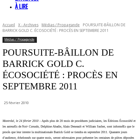
À LIRE
Accueil
X - Archives
Médias / Propagande
POURSUITE-BÂILLON DE
BARRICK GOLD C. ÉCOSOCIÉTÉ : PROCÈS EN SEPTEMBRE 2011
Médias / Propagande
POURSUITE-BÂILLON DE
BARRICK GOLD C.
ÉCOSOCIÉTÉ : PROCÈS EN
SEPTEMBRE 2011
25 février 2010
Montréal, le 24 février 2010
– Après plus de 20 mois de procédures judiciaires, les Éditions Écosociété et
les auteurEs de
Noir Canada
, Delphine Abadie, Alain Deneault et William Sacher, sont informéEs que le
procès que leur intente la multinationale Barrick Gold se tiendra en septembre 2011. Quarante jours
d’audience, échelonnés sur quatre mois, seront nécessaires pour présenter les centaines de pièces déposées