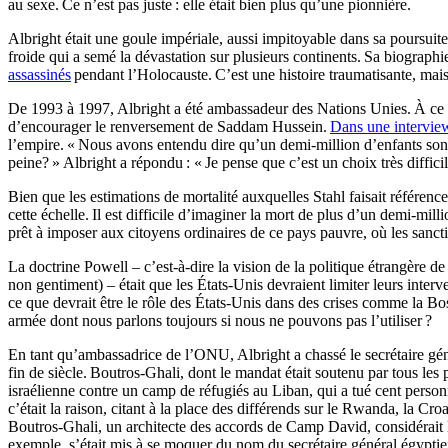
au sexe. Ce n’est pas juste : elle était bien plus qu’une pionnière.
Albright était une goule impériale, aussi impitoyable dans sa poursui
froide qui a semé la dévastation sur plusieurs continents. Sa biographie 
assassinés
pendant l’Holocauste. C’est une histoire traumatisante, mais
De 1993 à 1997, Albright a été ambassadeur des Nations Unies. À ce titr
d’encourager le renversement de Saddam Hussein.
Dans une intervie
l’empire. « Nous avons entendu dire qu’un demi-million d’enfants sont m
peine? » Albright a répondu : « Je pense que c’est un choix très difficil
Bien que les estimations de mortalité auxquelles Stahl faisait référence 
cette échelle. Il est difficile d’imaginer la mort de plus d’un demi-milli
prêt à imposer aux citoyens ordinaires de ce pays pauvre, où les sancti
La doctrine Powell – c’est-à-dire la vision de la politique étrangère 
non gentiment) – était que les États-Unis devraient limiter leurs interve
ce que devrait être le rôle des États-Unis dans des crises comme la Bo
armée dont nous parlons toujours si nous ne pouvons pas l’utiliser ?
En tant qu’ambassadrice de l’ONU, Albright a chassé le secrétaire gé
fin de siècle. Boutros-Ghali, dont le mandat était soutenu par tous les 
israélienne contre un camp de réfugiés au Liban, qui a tué cent person
c’était la raison, citant à la place des différends sur le Rwanda, la Cr
Boutros-Ghali, un architecte des accords de Camp David, considérai
exemple, s’était mis à se moquer du nom du secrétaire général égyptie