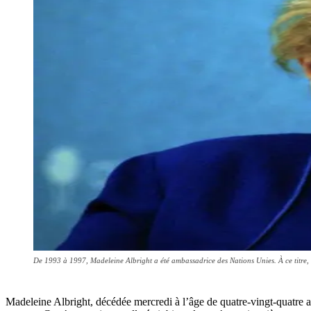
De 1993 à 1997, Madeleine Albright a été ambassadrice des Nations Unies. À ce titre, e
Madeleine Albright, décédée mercredi à l’âge de quatre-vingt-quatre ans