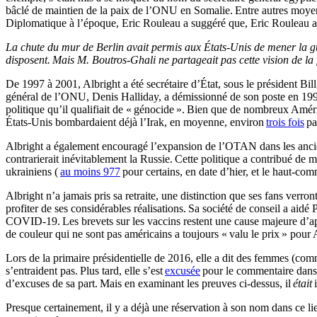
bâclé de maintien de la paix de l’ONU en Somalie. Entre autres moyen
Diplomatique à l’époque, Eric Rouleau a suggéré que, Eric Rouleau a s
La chute du mur de Berlin avait permis aux États-Unis de mener la gue
disposent. Mais M. Boutros-Ghali ne partageait pas cette vision de la f
De 1997 à 2001, Albright a été secrétaire d’État, sous le président Bill
général de l’ONU, Denis Halliday, a démissionné de son poste en 1999 
politique qu’il qualifiait de « génocide ». Bien que de nombreux Améri
États-Unis bombardaient déjà l’Irak, en moyenne, environ
trois fois
pa
Albright a également encouragé l’expansion de l’OTAN dans les ancien
contrarierait inévitablement la Russie. Cette politique a contribué de m
ukrainiens (
au moins 977
pour certains, en date d’hier, et le haut-co
Albright n’a jamais pris sa retraite, une distinction que ses fans verr
profiter de ses considérables réalisations. Sa société de conseil a aidé 
COVID-19. Les brevets sur les vaccins restent une cause majeure d’apar
de couleur qui ne sont pas américains a toujours « valu le prix » pour 
Lors de la primaire présidentielle de 2016, elle a dit des femmes (comm
s’entraident pas. Plus tard, elle s’est
excusée
pour le commentaire dans
d’excuses de sa part. Mais en examinant les preuves ci-dessus, il
était
i
Presque certainement, il y a déjà une réservation à son nom dans ce lie