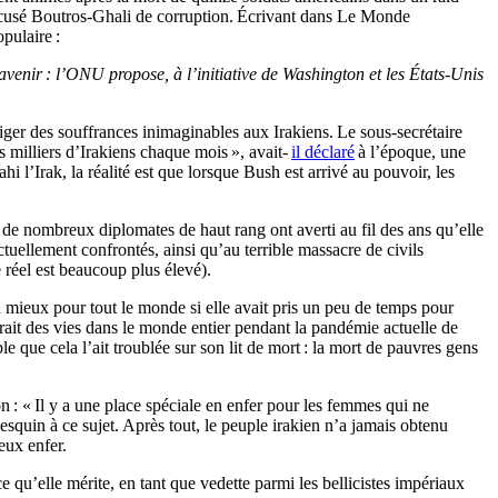
accusé Boutros-Ghali de corruption. Écrivant dans Le Monde
pulaire :
venir : l’ONU propose, à l’initiative de Washington et les États-Unis
fliger des souffrances inimaginables aux Irakiens. Le sous-secrétaire
 milliers d’Irakiens chaque mois », avait-
il déclaré
à l’époque, une
l’Irak, la réalité est que lorsque Bush est arrivé au pouvoir, les
de nombreux diplomates de haut rang ont averti au fil des ans qu’elle
ctuellement confrontés, ainsi qu’au terrible massacre de civils
 réel est beaucoup plus élevé).
en mieux pour tout le monde si elle avait pris un peu de temps pour
rait des vies dans le monde entier pendant la pandémie actuelle de
 que cela l’ait troublée sur son lit de mort : la mort de pauvres gens
n : « Il y a une place spéciale en enfer pour les femmes qui ne
esquin à ce sujet. Après tout, le peuple irakien n’a jamais obtenu
ux enfer.
 qu’elle mérite, en tant que vedette parmi les bellicistes impériaux