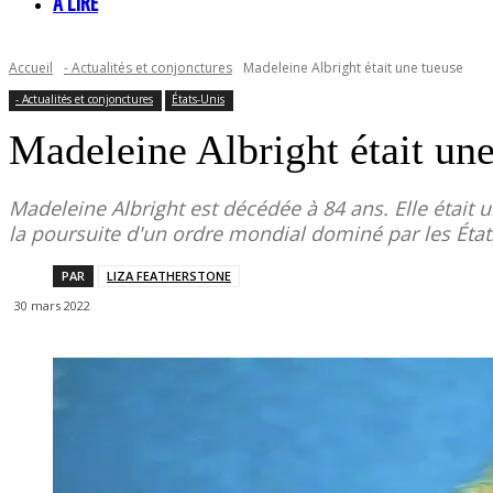
À LIRE
Accueil
- Actualités et conjonctures
Madeleine Albright était une tueuse
- Actualités et conjonctures
États-Unis
Madeleine Albright était une
Madeleine Albright est décédée à 84 ans. Elle était
la poursuite d'un ordre mondial dominé par les État
PAR
LIZA FEATHERSTONE
30 mars 2022