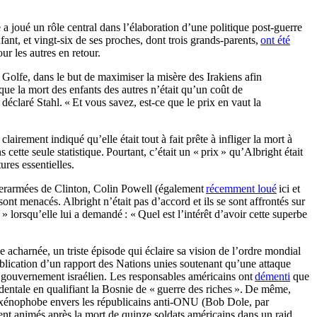
 joué un rôle central dans l’élaboration d’une politique post-guerre
nfant, et vingt-six de ses proches, dont trois grands-parents,
ont été
r les autres en retour.
 Golfe, dans le but de maximiser la misère des Irakiens afin
que la mort des enfants des autres n’était qu’un coût de
éclaré Stahl. « Et vous savez, est-ce que le prix en vaut la
lairement indiqué qu’elle était tout à fait prête à infliger la mort à
 cette seule statistique. Pourtant, c’était un « prix » qu’Albright était
ures essentielles.
interarmées de Clinton, Colin Powell (également
récemment loué
ici et
sont menacés. Albright n’était pas d’accord et ils se sont affrontés sur
» lorsqu’elle lui a demandé : « Quel est l’intérêt d’avoir cette superbe
charnée, un triste épisode qui éclaire sa vision de l’ordre mondial
 publication d’un rapport des Nations unies soutenant qu’une attaque
du gouvernement israélien. Les responsables américains ont
démenti
que
ccidentale en qualifiant la Bosnie de « guerre des riches ». De même,
 xénophobe envers les républicains anti-ONU (Bob Dole, par
ent animés après la mort de quinze soldats américains dans un raid