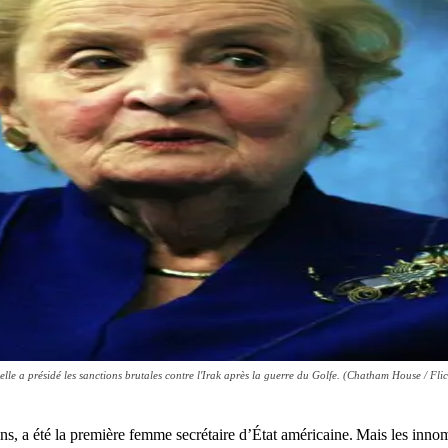
lle a présidé les sanctions brutales contre l'Irak après la guerre du Golfe. (Chatham House / Flic
, a été la première femme secrétaire d’État américaine. Mais les innombra