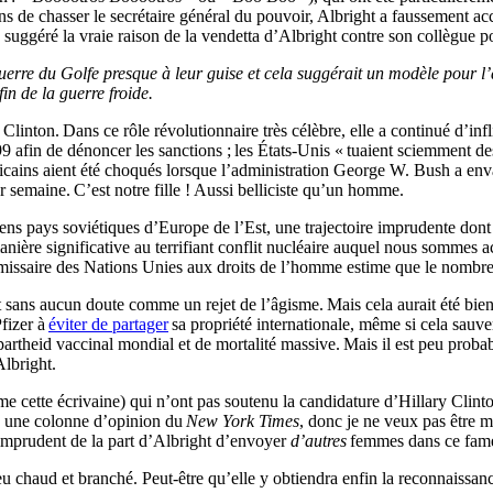
s de chasser le secrétaire général du pouvoir, Albright a faussement 
uggéré la vraie raison de la vendetta d’Albright contre son collègue po
rre du Golfe presque à leur guise et cela suggérait un modèle pour l’a
in de la guerre froide.
 Clinton. Dans ce rôle révolutionnaire très célèbre, elle a continué d’in
afin de dénoncer les sanctions ; les États-Unis « tuaient sciemment des
cains aient été choqués lorsque l’administration George W. Bush a envahi 
r semaine. C’est notre fille ! Aussi belliciste qu’un homme.
s pays soviétiques d’Europe de l’Est, une trajectoire imprudente dont 
anière significative au terrifiant conflit nucléaire auquel nous sommes a
mmissaire des Nations Unies aux droits de l’homme estime que le nombre
ont sans aucun doute comme un rejet de l’âgisme. Mais cela aurait été bi
Pfizer à
éviter de partager
sa propriété internationale, même si cela sauve
theid vaccinal mondial et de mortalité massive. Mais il est peu probable
Albright.
e cette écrivaine) qui n’ont pas soutenu la candidature d’Hillary Clinto
 une colonne d’opinion du
New York Times
, donc je ne veux pas être m
mprudent de la part d’Albright d’envoyer
d’autres
femmes dans ce fame
u chaud et branché. Peut-être qu’elle y obtiendra enfin la reconnaissance