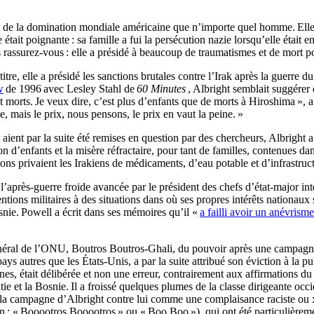
te de la domination mondiale américaine que n’importe quel homme. Elle a
était poignante : sa famille a fui la persécution nazie lorsqu’elle était e
 rassurez-vous : elle a présidé à beaucoup de traumatismes et de mort pou
e, elle a présidé les sanctions brutales contre l’Irak après la guerre du
w
de 1996 avec Lesley Stahl de
60 Minutes
, Albright semblait suggérer 
orts. Je veux dire, c’est plus d’enfants que de morts à Hiroshima », a d
e, mais le prix, nous pensons, le prix en vaut la peine. »
aient par la suite été remises en question par des chercheurs, Albright a c
on d’enfants et la misère réfractaire, pour tant de familles, contenues dans
ons privaient les Irakiens de médicaments, d’eau potable et d’infrastruct
de l’après-guerre froide avancée par le président des chefs d’état-major 
ntions militaires à des situations dans où ses propres intérêts nationaux 
snie. Powell a écrit dans ses mémoires qu’il «
a failli avoir un anévrisme
néral de l’ONU, Boutros Boutros-Ghali, du pouvoir après une campagne a
pays autres que les États-Unis, a par la suite attribué son éviction à la
nes, était délibérée et non une erreur, contrairement aux affirmations 
oatie et la Bosnie. Il a froissé quelques plumes de la classe dirigeante o
t la campagne d’Albright contre lui comme une complaisance raciste ou
n : « Booootros Booootros » ou « Boo Boo »), qui ont été particulièrem