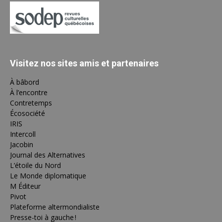
Visitez nos sites amis et partenaires
À bâbord
À l’encontre
Contretemps
Écosociété
IRIS
Intercoll
Jacobin
Journal des Alternatives
L’étoile du Nord
Le Monde diplomatique
M Éditeur
Pivot
Plateforme altermondialiste
Presse-toi à gauche !