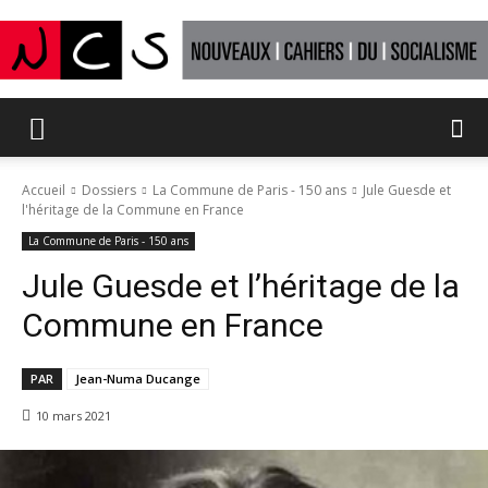
Nouveaux
Accueil
Dossiers
La Commune de Paris - 150 ans
Jule Guesde et
l'héritage de la Commune en France
Cahiers
La Commune de Paris - 150 ans
Jule Guesde et l’héritage de la
Commune en France
du
PAR
Jean-Numa Ducange
10 mars 2021
socialisme