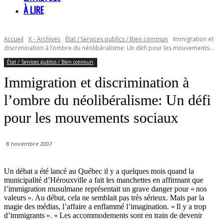
À LIRE
Accueil
X - Archives
État / Services publics / Bien commun
Immigration et
discrimination à l’ombre du néolibéralisme: Un défi pour les mouvements...
État / Services publics / Bien commun
Immigration et discrimination à
l’ombre du néolibéralisme: Un défi
pour les mouvements sociaux
8 novembre 2007
Un débat a été lancé au Québec il y a quelques mois quand la
municipalité d’Hérouxville a fait les manchettes en affirmant que
l’immigration musulmane représentait un grave danger pour « nos
valeurs ». Au début, cela ne semblait pas très sérieux. Mais par la
magie des médias, l’affaire a enflammé l’imagination. « Il y a trop
d’immigrants ». « Les accommodements sont en train de devenir