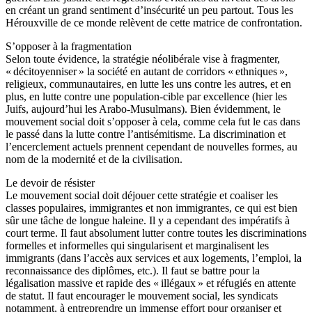
en créant un grand sentiment d’insécurité un peu partout. Tous les
Hérouxville de ce monde relèvent de cette matrice de confrontation.
S’opposer à la fragmentation
Selon toute évidence, la stratégie néolibérale vise à fragmenter,
« décitoyenniser » la société en autant de corridors « ethniques »,
religieux, communautaires, en lutte les uns contre les autres, et en
plus, en lutte contre une population-cible par excellence (hier les
Juifs, aujourd’hui les Arabo-Musulmans). Bien évidemment, le
mouvement social doit s’opposer à cela, comme cela fut le cas dans
le passé dans la lutte contre l’antisémitisme. La discrimination et
l’encerclement actuels prennent cependant de nouvelles formes, au
nom de la modernité et de la civilisation.
Le devoir de résister
Le mouvement social doit déjouer cette stratégie et coaliser les
classes populaires, immigrantes et non immigrantes, ce qui est bien
sûr une tâche de longue haleine. Il y a cependant des impératifs à
court terme. Il faut absolument lutter contre toutes les discriminations
formelles et informelles qui singularisent et marginalisent les
immigrants (dans l’accès aux services et aux logements, l’emploi, la
reconnaissance des diplômes, etc.). Il faut se battre pour la
légalisation massive et rapide des « illégaux » et réfugiés en attente
de statut. Il faut encourager le mouvement social, les syndicats
notamment, à entreprendre un immense effort pour organiser et