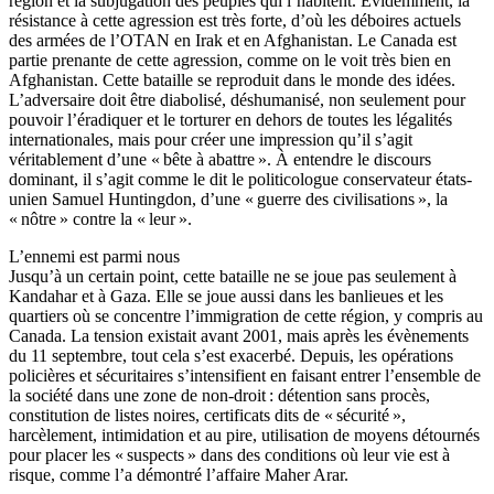
région et la subjugation des peuples qui l’habitent. Évidemment, la
résistance à cette agression est très forte, d’où les déboires actuels
des armées de l’OTAN en Irak et en Afghanistan. Le Canada est
partie prenante de cette agression, comme on le voit très bien en
Afghanistan. Cette bataille se reproduit dans le monde des idées.
L’adversaire doit être diabolisé, déshumanisé, non seulement pour
pouvoir l’éradiquer et le torturer en dehors de toutes les légalités
internationales, mais pour créer une impression qu’il s’agit
véritablement d’une « bête à abattre ». À entendre le discours
dominant, il s’agit comme le dit le politicologue conservateur états-
unien Samuel Huntingdon, d’une « guerre des civilisations », la
« nôtre » contre la « leur ».
L’ennemi est parmi nous
Jusqu’à un certain point, cette bataille ne se joue pas seulement à
Kandahar et à Gaza. Elle se joue aussi dans les banlieues et les
quartiers où se concentre l’immigration de cette région, y compris au
Canada. La tension existait avant 2001, mais après les évènements
du 11 septembre, tout cela s’est exacerbé. Depuis, les opérations
policières et sécuritaires s’intensifient en faisant entrer l’ensemble de
la société dans une zone de non-droit : détention sans procès,
constitution de listes noires, certificats dits de « sécurité »,
harcèlement, intimidation et au pire, utilisation de moyens détournés
pour placer les « suspects » dans des conditions où leur vie est à
risque, comme l’a démontré l’affaire Maher Arar.