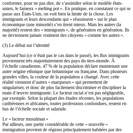
conformer, pour ne pas dire, de s’assimiler selon le modèle états-
unien, le fameux « melting pot ». En pratique, en constatant ce qui se
passe aux États-Unis, on voit bien la limite de la chose. Les
immigrants et leurs descendants qui « réussissent » sur le plan
économique (une minorité) s’en tirent mieux. Mais les autres (la
majorité) restent des « immigrants », de génération en génération. Ils
ne deviennent jamais vraiment des citoyens « comme les autres ».
(3) Le débat sur l’identité
Aujourd’hui (ce n’était pas le cas dans le passé), les flux immigrants
proviennent très majoritairement des pays du tiers-monde. À
l’échelle canadienne, 47 % de la population déclare maintenant une
autre origine ethnique que britannique ou française. Dans plusieurs
grandes villes, la couleur de la population a changé. Avec cette
réalité viennent d’autres « marqueurs » qui permettent de
singulariser, et donc de plus facilement discriminer et discipliner la
main d’œuvre immigrante. Le facteur racial n’est pas négligeable,
par exemple. Selon la plupart des études récentes, les populations
caribéennes et africaines, toutes professions confondues, restent en
bas de l’échelle sociale et salariale.
Le « facteur musulman »
Par ailleurs, une partie considérable de cette « nouvelle »
immigration provient de régions principalement habitées par des