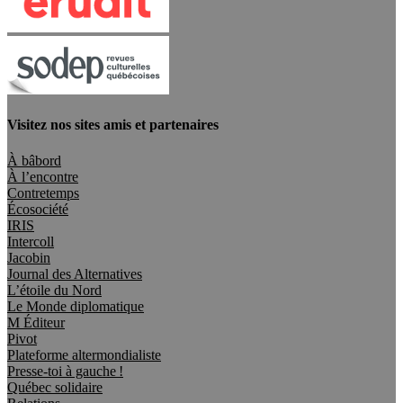
Visitez nos sites amis et partenaires
À bâbord
À l’encontre
Contretemps
Écosociété
IRIS
Intercoll
Jacobin
Journal des Alternatives
L’étoile du Nord
Le Monde diplomatique
M Éditeur
Pivot
Plateforme altermondialiste
Presse-toi à gauche !
Québec solidaire