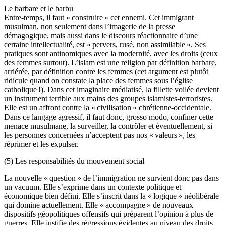
Le barbare et le barbu
Entre-temps, il faut « construire » cet ennemi. Cet immigrant
musulman, non seulement dans l’imagerie de la presse
démagogique, mais aussi dans le discours réactionnaire d’une
certaine intellectualité, est « pervers, rusé, non assimilable ». Ses
pratiques sont antinomiques avec la modernité, avec les droits (ceux
des femmes surtout). L’islam est une religion par définition barbare,
arriérée, par définition contre les femmes (cet argument est plutôt
ridicule quand on constate la place des femmes sous l’église
catholique !). Dans cet imaginaire médiatisé, la fillette voilée devient
un instrument terrible aux mains des groupes islamistes-terroristes.
Elle est un affront contre la « civilisation » chrétienne-occidentale.
Dans ce langage agressif, il faut donc, grosso modo, confiner cette
menace musulmane, la surveiller, la contrôler et éventuellement, si
les personnes concernées n’acceptent pas nos « valeurs », les
réprimer et les expulser.
(5) Les responsabilités du mouvement social
La nouvelle « question » de l’immigration ne survient donc pas dans
un vacuum. Elle s’exprime dans un contexte politique et
économique bien défini. Elle s’inscrit dans la « logique » néolibérale
qui domine actuellement. Elle « accompagne » de nouveaux
dispositifs géopolitiques offensifs qui préparent l’opinion à plus de
guerres. Elle justifie des régressions évidentes au niveau des droits