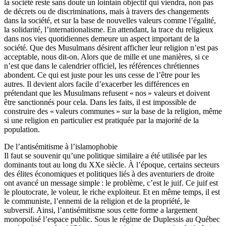
la société reste sans doute un lointain objectif qui viendra, non pas
de décrets ou de discriminations, mais à travers des changements
dans la société, et sur la base de nouvelles valeurs comme l’égalité,
la solidarité, l’internationalisme. En attendant, la trace du religieux
dans nos vies quotidiennes demeure un aspect important de la
société. Que des Musulmans désirent afficher leur religion n’est pas
acceptable, nous dit-on. Alors que de mille et une manières, si ce
n’est que dans le calendrier officiel, les références chrétiennes
abondent. Ce qui est juste pour les uns cesse de l’être pour les
autres. Il devient alors facile d’exacerber les différences en
prétendant que les Musulmans refusent « nos » valeurs et doivent
être sanctionnés pour cela. Dans les faits, il est impossible de
construire des « valeurs communes » sur la base de la religion, même
si une religion en particulier est pratiquée par la majorité de la
population.
De l’antisémitisme à l’islamophobie
Il faut se souvenir qu’une politique similaire a été utilisée par les
dominants tout au long du XXe siècle. À l’époque, certains secteurs
des élites économiques et politiques liés à des aventuriers de droite
ont avancé un message simple : le problème, c’est le juif. Ce juif est
le ploutocrate, le voleur, le riche exploiteur. Et en même temps, il est
le communiste, l’ennemi de la religion et de la propriété, le
subversif. Ainsi, l’antisémitisme sous cette forme a largement
monopolisé l’espace public. Sous le régime de Duplessis au Québec