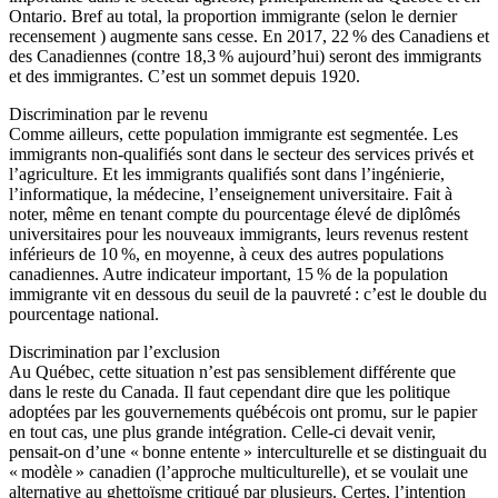
Ontario. Bref au total, la proportion immigrante (selon le dernier
recensement ) augmente sans cesse. En 2017, 22 % des Canadiens et
des Canadiennes (contre 18,3 % aujourd’hui) seront des immigrants
et des immigrantes. C’est un sommet depuis 1920.
Discrimination par le revenu
Comme ailleurs, cette population immigrante est segmentée. Les
immigrants non-qualifiés sont dans le secteur des services privés et
l’agriculture. Et les immigrants qualifiés sont dans l’ingénierie,
l’informatique, la médecine, l’enseignement universitaire. Fait à
noter, même en tenant compte du pourcentage élevé de diplômés
universitaires pour les nouveaux immigrants, leurs revenus restent
inférieurs de 10 %, en moyenne, à ceux des autres populations
canadiennes. Autre indicateur important, 15 % de la population
immigrante vit en dessous du seuil de la pauvreté : c’est le double du
pourcentage national.
Discrimination par l’exclusion
Au Québec, cette situation n’est pas sensiblement différente que
dans le reste du Canada. Il faut cependant dire que les politique
adoptées par les gouvernements québécois ont promu, sur le papier
en tout cas, une plus grande intégration. Celle-ci devait venir,
pensait-on d’une « bonne entente » interculturelle et se distinguait du
« modèle » canadien (l’approche multiculturelle), et se voulait une
alternative au ghettoïsme critiqué par plusieurs. Certes, l’intention