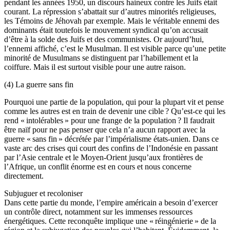
pendant les années 1950, un discours haineux contre les Juifs était
courant. La répression s’abattait sur d’autres minorités religieuses,
les Témoins de Jéhovah par exemple. Mais le véritable ennemi des
dominants était toutefois le mouvement syndical qu’on accusait
d’être à la solde des Juifs et des communistes. Or aujourd’hui,
l’ennemi affiché, c’est le Musulman. Il est visible parce qu’une petite
minorité de Musulmans se distinguent par l’habillement et la
coiffure. Mais il est surtout visible pour une autre raison.
(4) La guerre sans fin
Pourquoi une partie de la population, qui pour la plupart vit et pense
comme les autres est en train de devenir une cible ? Qu’est-ce qui les
rend « intolérables » pour une frange de la population ? Il faudrait
être naïf pour ne pas penser que cela n’a aucun rapport avec la
guerre « sans fin » décrétée par l’impérialisme états-unien. Dans ce
vaste arc des crises qui court des confins de l’Indonésie en passant
par l’Asie centrale et le Moyen-Orient jusqu’aux frontières de
l’Afrique, un conflit énorme est en cours et nous concerne
directement.
Subjuguer et recoloniser
Dans cette partie du monde, l’empire américain a besoin d’exercer
un contrôle direct, notamment sur les immenses ressources
énergétiques. Cette reconquête implique une « réingénierie » de la