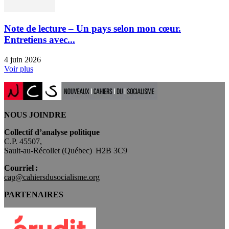
Note de lecture – Un pays selon mon cœur.
Entretiens avec...
4 juin 2026
Voir plus
NOUS JOINDRE
Collectif d’analyse politique
C.P. 45507,
Sault-au-Récollet (Québec) H2B 3C9
Courriel :
cap@cahiersdusocialisme.org
PARTENAIRES