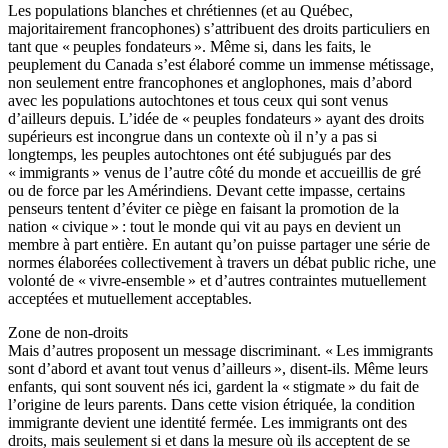
Les populations blanches et chrétiennes (et au Québec,
majoritairement francophones) s’attribuent des droits particuliers en
tant que « peuples fondateurs ». Même si, dans les faits, le
peuplement du Canada s’est élaboré comme un immense métissage,
non seulement entre francophones et anglophones, mais d’abord
avec les populations autochtones et tous ceux qui sont venus
d’ailleurs depuis. L’idée de « peuples fondateurs » ayant des droits
supérieurs est incongrue dans un contexte où il n’y a pas si
longtemps, les peuples autochtones ont été subjugués par des
« immigrants » venus de l’autre côté du monde et accueillis de gré
ou de force par les Amérindiens. Devant cette impasse, certains
penseurs tentent d’éviter ce piège en faisant la promotion de la
nation « civique » : tout le monde qui vit au pays en devient un
membre à part entière. En autant qu’on puisse partager une série de
normes élaborées collectivement à travers un débat public riche, une
volonté de « vivre-ensemble » et d’autres contraintes mutuellement
acceptées et mutuellement acceptables.
Zone de non-droits
Mais d’autres proposent un message discriminant. « Les immigrants
sont d’abord et avant tout venus d’ailleurs », disent-ils. Même leurs
enfants, qui sont souvent nés ici, gardent la « stigmate » du fait de
l’origine de leurs parents. Dans cette vision étriquée, la condition
immigrante devient une identité fermée. Les immigrants ont des
droits, mais seulement si et dans la mesure où ils acceptent de se