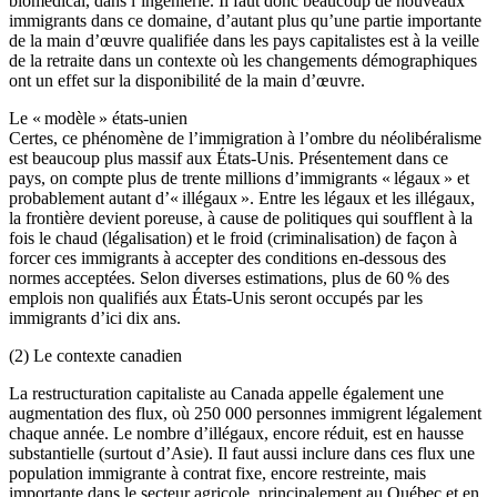
biomédical, dans l’ingénierie. Il faut donc beaucoup de nouveaux
immigrants dans ce domaine, d’autant plus qu’une partie importante
de la main d’œuvre qualifiée dans les pays capitalistes est à la veille
de la retraite dans un contexte où les changements démographiques
ont un effet sur la disponibilité de la main d’œuvre.
Le « modèle » états-unien
Certes, ce phénomène de l’immigration à l’ombre du néolibéralisme
est beaucoup plus massif aux États-Unis. Présentement dans ce
pays, on compte plus de trente millions d’immigrants « légaux » et
probablement autant d’« illégaux ». Entre les légaux et les illégaux,
la frontière devient poreuse, à cause de politiques qui soufflent à la
fois le chaud (légalisation) et le froid (criminalisation) de façon à
forcer ces immigrants à accepter des conditions en-dessous des
normes acceptées. Selon diverses estimations, plus de 60 % des
emplois non qualifiés aux États-Unis seront occupés par les
immigrants d’ici dix ans.
(2) Le contexte canadien
La restructuration capitaliste au Canada appelle également une
augmentation des flux, où 250 000 personnes immigrent légalement
chaque année. Le nombre d’illégaux, encore réduit, est en hausse
substantielle (surtout d’Asie). Il faut aussi inclure dans ces flux une
population immigrante à contrat fixe, encore restreinte, mais
importante dans le secteur agricole, principalement au Québec et en