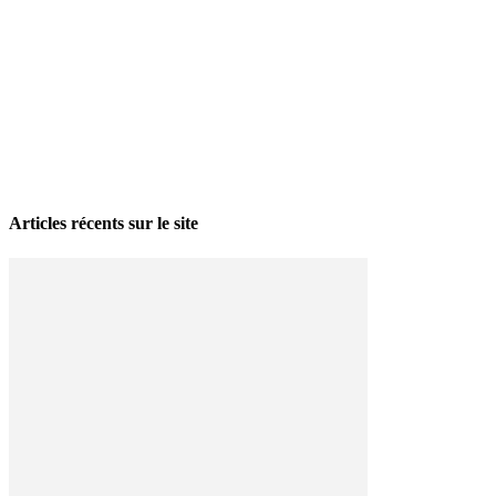
La grève politique et sociale – No 35, printemps 2026
28 avril 2026
Articles récents sur le site