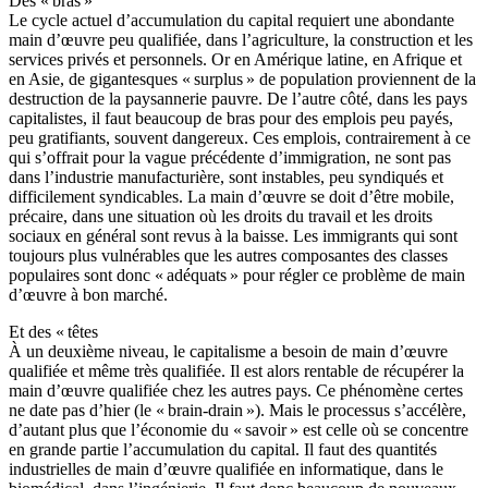
Des « bras »
Le cycle actuel d’accumulation du capital requiert une abondante
main d’œuvre peu qualifiée, dans l’agriculture, la construction et les
services privés et personnels. Or en Amérique latine, en Afrique et
en Asie, de gigantesques « surplus » de population proviennent de la
destruction de la paysannerie pauvre. De l’autre côté, dans les pays
capitalistes, il faut beaucoup de bras pour des emplois peu payés,
peu gratifiants, souvent dangereux. Ces emplois, contrairement à ce
qui s’offrait pour la vague précédente d’immigration, ne sont pas
dans l’industrie manufacturière, sont instables, peu syndiqués et
difficilement syndicables. La main d’œuvre se doit d’être mobile,
précaire, dans une situation où les droits du travail et les droits
sociaux en général sont revus à la baisse. Les immigrants qui sont
toujours plus vulnérables que les autres composantes des classes
populaires sont donc « adéquats » pour régler ce problème de main
d’œuvre à bon marché.
Et des « têtes
À un deuxième niveau, le capitalisme a besoin de main d’œuvre
qualifiée et même très qualifiée. Il est alors rentable de récupérer la
main d’œuvre qualifiée chez les autres pays. Ce phénomène certes
ne date pas d’hier (le « brain-drain »). Mais le processus s’accélère,
d’autant plus que l’économie du « savoir » est celle où se concentre
en grande partie l’accumulation du capital. Il faut des quantités
industrielles de main d’œuvre qualifiée en informatique, dans le