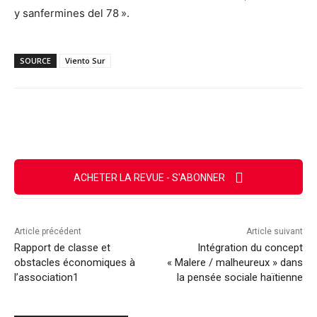
y sanfermines del 78 ».
SOURCE
Viento Sur
Facebook
X
Email
Imprimer
ACHETER LA REVUE - S'ABONNER
Article précédent
Article suivant
Rapport de classe et
Intégration du concept
obstacles économiques à
« Malere / malheureux » dans
l’association1
la pensée sociale haïtienne