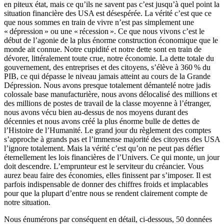
en piteux état, mais ce qu’ils ne savent pas c’est jusqu’à quel point la
situation financière des USA est désespérée. La vérité c’est que ce
que nous sommes en train de vivre n’est pas simplement une
« dépression » ou une « récession ». Ce que nous vivons c’est le
début de l’agonie de la plus énorme construction économique que le
monde ait connue. Notre cupidité et notre dette sont en train de
dévorer, littéralement toute crue, notre économie. La dette totale du
gouvernement, des entreprises et des citoyens, s’élève à 360 % du
PIB, ce qui dépasse le niveau jamais atteint au cours de la Grande
Dépression. Nous avons presque totalement démantelé notre jadis
colossale base manufacturière, nous avons délocalisé des millions et
des millions de postes de travail de la classe moyenne à l’étranger,
nous avons vécu bien au-dessus de nos moyens durant des
décennies et nous avons créé la plus énorme bulle de dettes de
l’Histoire de l’Humanité. Le grand jour du règlement des comptes
s’approche à grands pas et l’immense majorité des citoyens des USA
l’ignore totalement. Mais la vérité c’est qu’on ne peut pas défier
éternellement les lois financières de l’Univers. Ce qui monte, un jour
doit descendre. L’emprunteur est le serviteur du créancier. Vous
aurez beau faire des économies, elles finissent par s’imposer. Il est
parfois indispensable de donner des chiffres froids et implacables
pour que la plupart d’entre nous se rendent clairement compte de
notre situation.
Nous énumérons par conséquent en détail, ci-dessous, 50 données