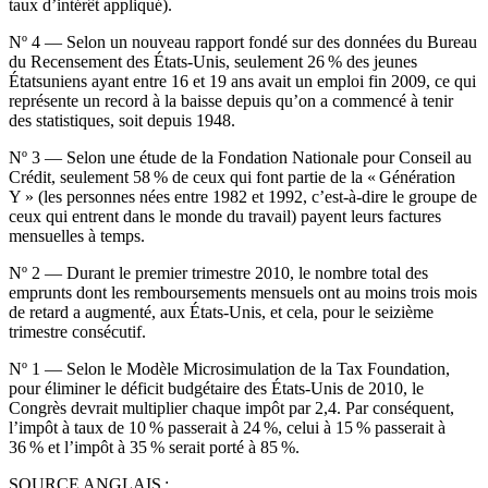
taux d’intérêt appliqué).
Nº 4 — Selon un nouveau rapport fondé sur des données du Bureau
du Recensement des États-Unis, seulement 26 % des jeunes
Étatsuniens ayant entre 16 et 19 ans avait un emploi fin 2009, ce qui
représente un record à la baisse depuis qu’on a commencé à tenir
des statistiques, soit depuis 1948.
Nº 3 — Selon une étude de la Fondation Nationale pour Conseil au
Crédit, seulement 58 % de ceux qui font partie de la « Génération
Y » (les personnes nées entre 1982 et 1992, c’est-à-dire le groupe de
ceux qui entrent dans le monde du travail) payent leurs factures
mensuelles à temps.
Nº 2 — Durant le premier trimestre 2010, le nombre total des
emprunts dont les remboursements mensuels ont au moins trois mois
de retard a augmenté, aux États-Unis, et cela, pour le seizième
trimestre consécutif.
Nº 1 — Selon le Modèle Microsimulation de la Tax Foundation,
pour éliminer le déficit budgétaire des États-Unis de 2010, le
Congrès devrait multiplier chaque impôt par 2,4. Par conséquent,
l’impôt à taux de 10 % passerait à 24 %, celui à 15 % passerait à
36 % et l’impôt à 35 % serait porté à 85 %.
SOURCE ANGLAIS :