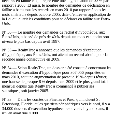
déclarés en faillite ce qui représente une augmentation de 32 % par
rapport à 2008. Et aussi, le nombre des demandes de déclaration en
faillite a battu tous les records en mars 2010 par rapport à tous les
mois antérieurs depuis octobre 2005, date d’entrée en application de
la Loi qui durcit les conditions pour se déclarer en faillite aux États-
Unis.
Nº 36 — Le nombre des demandes de rachat d’hypothèque, aux
États-Unis, a baissé de près de 40 % depuis un mois et a atteint son
niveau le plus bas depuis avril 1997.
Nº 35 — RealtyTrac a annoncé que les demandes d’exécution
d’hypothèque, aux États-Unis, ont atteint un record absolu pour la
seconde année consécutive en 2009.
Nº 34 — Selon RealtyTrac, un dossier a été constitué concernant les
demandes d’exécution d’hypothèque pour 367.056 propriétés en
mars 2010, soit une augmentation de presque 19 % depuis février,
une hausse de presque 8 % depuis mars 2009 et le plus grand total
mensuel depuis que RealtyTrac a commencé à publier ses
statistiques, soit janvier 2005.
Nº 33 — Dans les comtés de Pinellas et Paso, qui incluent St
Petersburg, Floride, et les quartiers périphériques vers le nord, il y a
34.000 dossiers d’exécution hypothécaire ouverts. Il y a dix ans, il
n’y en avait que 4.000.