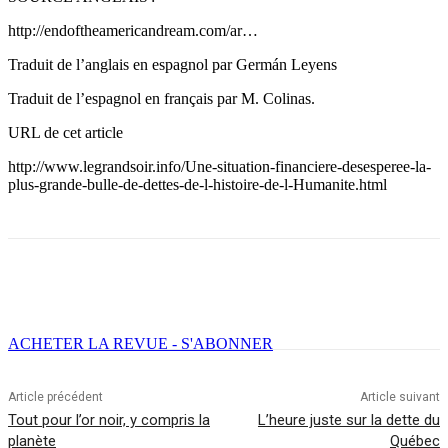
http://endoftheamericandream.com/ar…
Traduit de l’anglais en espagnol par Germán Leyens
Traduit de l’espagnol en français par M. Colinas.
URL de cet article
http://www.legrandsoir.info/Une-situation-financiere-desesperee-la-
plus-grande-bulle-de-dettes-de-l-histoire-de-l-Humanite.html
Facebook
X
Email
Imprimer
ACHETER LA REVUE - S'ABONNER
Article précédent
Article suivant
Tout pour l’or noir, y compris la
L’heure juste sur la dette du
planète
Québec