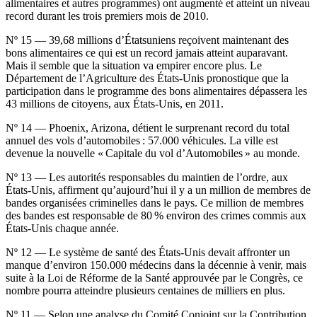
alimentaires et autres programmes) ont augmenté et atteint un niveau
record durant les trois premiers mois de 2010.
Nº 15 — 39,68 millions d’Étatsuniens reçoivent maintenant des
bons alimentaires ce qui est un record jamais atteint auparavant.
Mais il semble que la situation va empirer encore plus. Le
Département de l’Agriculture des États-Unis pronostique que la
participation dans le programme des bons alimentaires dépassera les
43 millions de citoyens, aux États-Unis, en 2011.
Nº 14 — Phoenix, Arizona, détient le surprenant record du total
annuel des vols d’automobiles : 57.000 véhicules. La ville est
devenue la nouvelle « Capitale du vol d’Automobiles » au monde.
Nº 13 — Les autorités responsables du maintien de l’ordre, aux
États-Unis, affirment qu’aujourd’hui il y a un million de membres de
bandes organisées criminelles dans le pays. Ce million de membres
des bandes est responsable de 80 % environ des crimes commis aux
États-Unis chaque année.
Nº 12 — Le système de santé des États-Unis devait affronter un
manque d’environ 150.000 médecins dans la décennie à venir, mais
suite à la Loi de Réforme de la Santé approuvée par le Congrès, ce
nombre pourra atteindre plusieurs centaines de milliers en plus.
Nº 11 — Selon une analyse du Comité Conjoint sur la Contribution