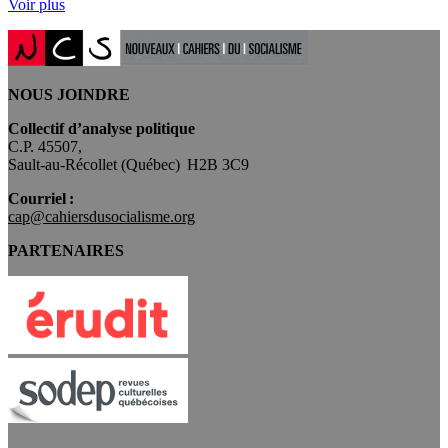
Voir plus
NOUS JOINDRE
Collectif d’analyse politique
C.P. 45507,
Sault-au-Récollet (Québec) H2B 3C9
Courriel :
cap@cahiersdusocialisme.org
PARTENAIRES