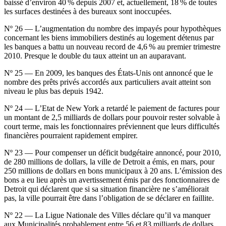
baissé d’environ 40 % depuis 2007 et, actuellement, 18 % de toutes
les surfaces destinées à des bureaux sont inoccupées.
Nº 26 — L’augmentation du nombre des impayés pour hypothèques
concernant les biens immobiliers destinés au logement détenus par
les banques a battu un nouveau record de 4,6 % au premier trimestre
2010. Presque le double du taux atteint un an auparavant.
Nº 25 — En 2009, les banques des États-Unis ont annoncé que le
nombre des prêts privés accordés aux particuliers avait atteint son
niveau le plus bas depuis 1942.
Nº 24 — L’Etat de New York a retardé le paiement de factures pour
un montant de 2,5 milliards de dollars pour pouvoir rester solvable à
court terme, mais les fonctionnaires préviennent que leurs difficultés
financières pourraient rapidement empirer.
Nº 23 — Pour compenser un déficit budgétaire annoncé, pour 2010,
de 280 millions de dollars, la ville de Detroit a émis, en mars, pour
250 millions de dollars en bons municipaux à 20 ans. L’émission des
bons a eu lieu après un avertissement émis par des fonctionnaires de
Detroit qui déclarent que si sa situation financière ne s’améliorait
pas, la ville pourrait être dans l’obligation de se déclarer en faillite.
Nº 22 — La Ligue Nationale des Villes déclare qu’il va manquer
aux Municipalités probablement entre 56 et 83 milliards de dollars