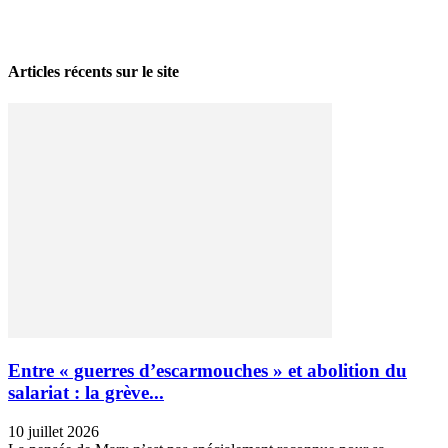
La grève politique et sociale – No 35, printemps 2026
28 avril 2026
Articles récents sur le site
Entre « guerres d’escarmouches » et abolition du
salariat : la grève...
10 juillet 2026