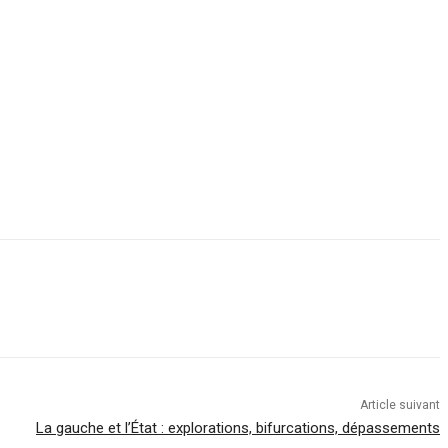
Article suivant
La gauche et l’État : explorations, bifurcations, dépassements