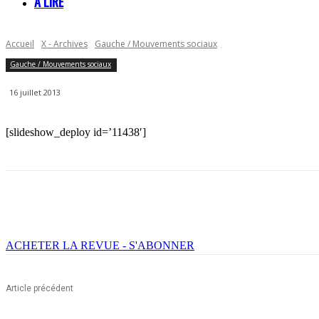
À LIRE
Accueil
X - Archives
Gauche / Mouvements sociaux
Gauche / Mouvements sociaux
16 juillet 2013
[slideshow_deploy id=’11438′]
Facebook
X
Email
Imprimer
ACHETER LA REVUE - S'ABONNER
Article précédent