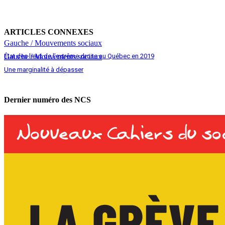
ARTICLES CONNEXES
Gauche / Mouvements sociaux
État des lieux de l’extrême droite au Québec en 2019
Gauche / Mouvements sociaux
Une marginalité à dépasser
Dernier numéro des NCS