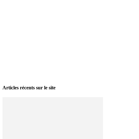
La grève politique et sociale – No 35, printemps 2026
28 avril 2026
Articles récents sur le site