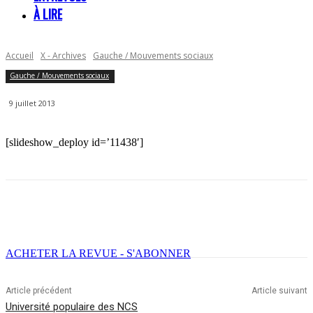
À LIRE
Accueil
X - Archives
Gauche / Mouvements sociaux
Gauche / Mouvements sociaux
9 juillet 2013
[slideshow_deploy id=’11438′]
Facebook
X
Email
Imprimer
ACHETER LA REVUE - S'ABONNER
Article précédent
Article suivant
Université populaire des NCS