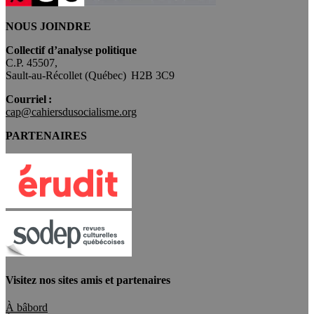
NOUS JOINDRE
Collectif d’analyse politique
C.P. 45507,
Sault-au-Récollet (Québec) H2B 3C9
Courriel :
cap@cahiersdusocialisme.org
PARTENAIRES
Visitez nos sites amis et partenaires
À bâbord