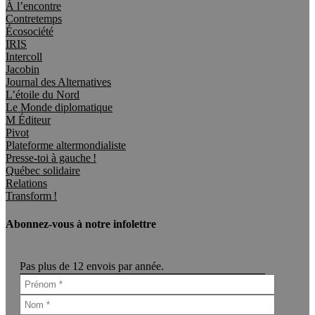
À l’encontre
Contretemps
Écosociété
IRIS
Intercoll
Jacobin
Journal des Alternatives
L’étoile du Nord
Le Monde diplomatique
M Éditeur
Pivot
Plateforme altermondialiste
Presse-toi à gauche !
Québec solidaire
Relations
Transform !
Abonnez-vous à notre infolettre
Pas plus de 12 envois par année.