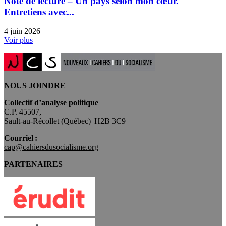
Note de lecture – Un pays selon mon cœur.
Entretiens avec...
4 juin 2026
Voir plus
NOUS JOINDRE
Collectif d’analyse politique
C.P. 45507,
Sault-au-Récollet (Québec) H2B 3C9
Courriel :
cap@cahiersdusocialisme.org
PARTENAIRES