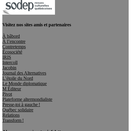
Visitez nos sites amis et partenaires
À bâbord
À l’encontre
Contretemps
Écosociété
IRIS
Intercoll
Jacobin
Journal des Alternatives
L’étoile du Nord
Le Monde diplomatique
M Éditeur
Pivot
Plateforme altermondialiste
Presse-toi à gauche !
Québec solidaire
Relations
Transform !