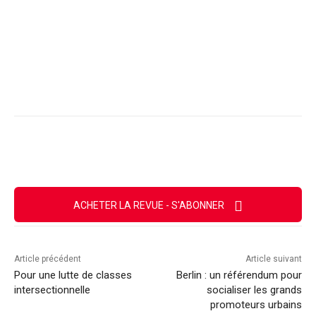
Facebook
X
Email
Imprimer
ACHETER LA REVUE - S'ABONNER
Article précédent
Article suivant
Pour une lutte de classes
Berlin : un référendum pour
intersectionnelle
socialiser les grands
promoteurs urbains