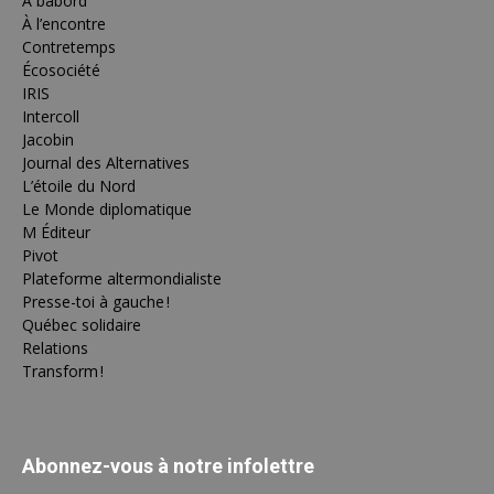
À bâbord
À l’encontre
Contretemps
Écosociété
IRIS
Intercoll
Jacobin
Journal des Alternatives
L’étoile du Nord
Le Monde diplomatique
M Éditeur
Pivot
Plateforme altermondialiste
Presse-toi à gauche !
Québec solidaire
Relations
Transform !
Abonnez-vous à notre infolettre