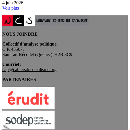
4 juin 2026
Voir plus
NOUS JOINDRE
Collectif d’analyse politique
C.P. 45507,
Sault-au-Récollet (Québec) H2B 3C9
Courriel :
cap@cahiersdusocialisme.org
PARTENAIRES