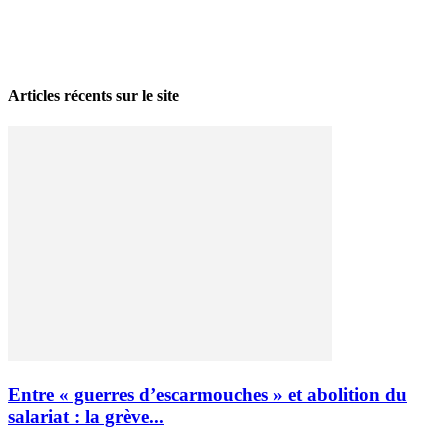
La grève politique et sociale – No 35, printemps 2026
28 avril 2026
Articles récents sur le site
Entre « guerres d’escarmouches » et abolition du
salariat : la grève...