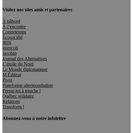
Visitez nos sites amis et partenaires
À bâbord
À l’encontre
Contretemps
Écosociété
IRIS
Intercoll
Jacobin
Journal des Alternatives
L’étoile du Nord
Le Monde diplomatique
M Éditeur
Pivot
Plateforme altermondialiste
Presse-toi à gauche !
Québec solidaire
Relations
Transform !
Abonnez-vous à notre infolettre