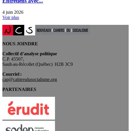
Entretiens avec...
4 juin 2026
Voir plus
NOUS JOINDRE
Collectif d’analyse politique
C.P. 45507,
Sault-au-Récollet (Québec) H2B 3C9
Courriel :
cap@cahiersdusocialisme.org
PARTENAIRES