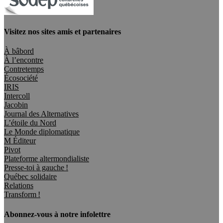
Visitez nos sites amis et partenaires
À bâbord
À l’encontre
Contretemps
Écosociété
IRIS
Intercoll
Jacobin
Journal des Alternatives
L’étoile du Nord
Le Monde diplomatique
M Éditeur
Pivot
Plateforme altermondialiste
Presse-toi à gauche !
Québec solidaire
Relations
Transform !
Abonnez-vous à notre infolettre