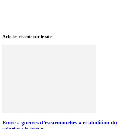
La grève politique et sociale – No 35, printemps 2026
28 avril 2026
Articles récents sur le site
Entre « guerres d’escarmouches » et abolition du
salariat : la grève...