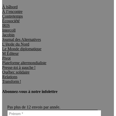
À bâbord
À l’encontre
Contretemps
Écosociété
IRIS
Intercoll
Jacobin
Journal des Alternatives
L’étoile du Nord
Le Monde diplomatique
M Éditeur
Pivot
Plateforme altermondialiste
Presse-toi à gauche !
Québec solidaire
Relations
Transform !
Abonnez-vous à notre infolettre
Pas plus de 12 envois par année.