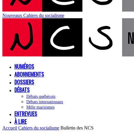
Nouveaux Cahiers du socialisme
NUMÉROS
ABONNEMENTS
DOSSIERS
DÉBATS
Débats québécois
Débats internationaux
Mille marxismes
ENTREVUES
À LIRE
Accueil
Cahiers du socialisme
Bulletin des NCS