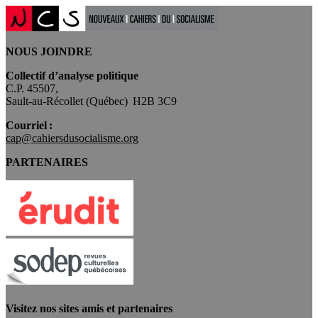
NOUS JOINDRE
Collectif d’analyse politique
C.P. 45507,
Sault-au-Récollet (Québec) H2B 3C9
Courriel :
cap@cahiersdusocialisme.org
PARTENAIRES
Visitez nos sites amis et partenaires