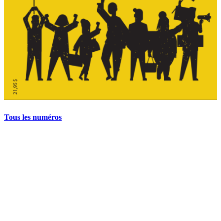
Tous les numéros
La grève politique et sociale – No 35, printemps 2026