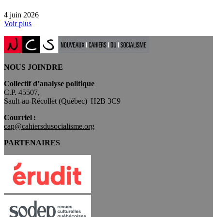
4 juin 2026
Voir plus
NOUS JOINDRE
Collectif d’analyse politique
C.P. 45507,
Sault-au-Récollet (Québec) H2B 3C9
Courriel :
cap@cahiersdusocialisme.org
PARTENAIRES