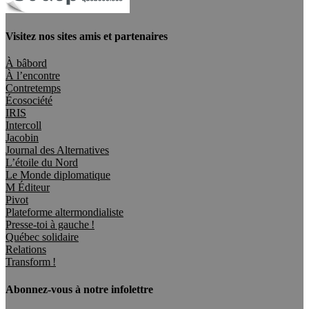
Visitez nos sites amis et partenaires
À bâbord
À l’encontre
Contretemps
Écosociété
IRIS
Intercoll
Jacobin
Journal des Alternatives
L’étoile du Nord
Le Monde diplomatique
M Éditeur
Pivot
Plateforme altermondialiste
Presse-toi à gauche !
Québec solidaire
Relations
Transform !
Abonnez-vous à notre infolettre