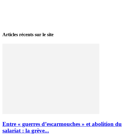
La grève politique et sociale – No 35, printemps 2026
28 avril 2026
Articles récents sur le site
Entre « guerres d’escarmouches » et abolition du
salariat : la grève...