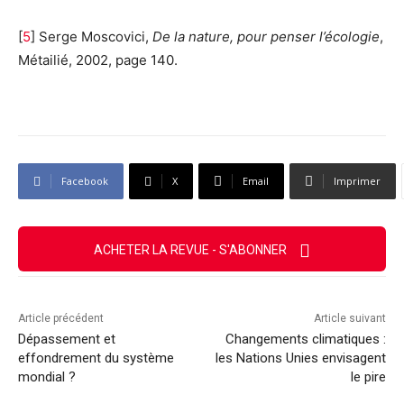
[
5
] Serge Moscovici,
De la nature, pour penser l’écologie
,
Métailié, 2002, page 140.
Facebook
X
Email
Imprimer
ACHETER LA REVUE - S'ABONNER
Article précédent
Article suivant
Dépassement et
Changements climatiques :
effondrement du système
les Nations Unies envisagent
mondial ?
le pire