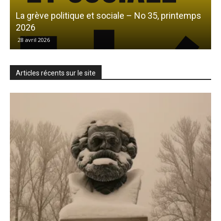
La grève politique et sociale – No 35, printemps
L
2026
28 avril 2026
Articles récents sur le site