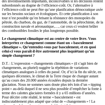
des investissements importants, inconcevables si les décisions restent
subordonnés au dogme de l’efficience-coût. Or, l’alternative à
l’efficience-coût ne peut être qu’une planification démocratique axée
sur les besoins sociaux et écologiques. Et cette planification à son
tour n’est possible qu’en brisant la résistance des monopoles du
pétrole, du charbon, du gaz, de l’automobile, de la pétrochimie, de la
construction navale et aéronautique,…, car ceux-ci veulent brûler
des combustibles fossiles le plus longtemps possible.
Le changement climatique est au centre de votre livre. Vous
interprétez ce changement comme étant un « basculement
climatique ». Qu’entendez-vous par basculement, et en quoi
celui-ci vous paraît-il être autrement plus inquiétant qu’un
simple changement ?
D.T. : L’expression « changements climatiques » (il s’agit bien de
changements, au pluriel) suggère la répétition de variations
climatiques analogues à celles du passé. Or, d’ici la fin du siècle, en
quelques décennies, le climat de la Terre risque de changer autant
qu’au cours des 20.000 années écoulées depuis la dernière
glaciation. Nous ne sommes sans doute plus très loin d’un « tipping
point » au-delà duquel il ne sera plus possible d’empêcher la fonte à
terme des calottes glaciaires formées il y a 65 millions d’années.
Pour décrire cette réalité, le terme « basculement » est
indiscutablement plus adapté que celui de « changements » ! La