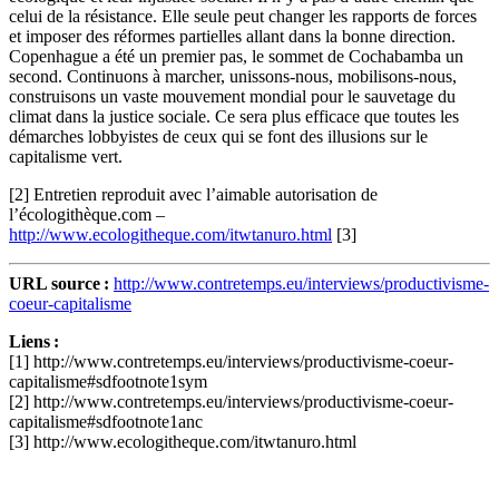
celui de la résistance. Elle seule peut changer les rapports de forces
et imposer des réformes partielles allant dans la bonne direction.
Copenhague a été un premier pas, le sommet de Cochabamba un
second. Continuons à marcher, unissons-nous, mobilisons-nous,
construisons un vaste mouvement mondial pour le sauvetage du
climat dans la justice sociale. Ce sera plus efficace que toutes les
démarches lobbyistes de ceux qui se font des illusions sur le
capitalisme vert.
[2] Entretien reproduit avec l’aimable autorisation de
l’écologithèque.com –
http://www.ecologitheque.com/itwtanuro.html
[3]
URL source :
http://www.contretemps.eu/interviews/productivisme-
coeur-capitalisme
Liens :
[1] http://www.contretemps.eu/interviews/productivisme-coeur-
capitalisme#sdfootnote1sym
[2] http://www.contretemps.eu/interviews/productivisme-coeur-
capitalisme#sdfootnote1anc
[3] http://www.ecologitheque.com/itwtanuro.html