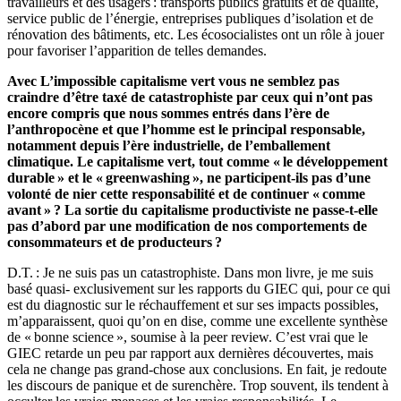
travailleurs et des usagers : transports publics gratuits et de qualité,
service public de l’énergie, entreprises publiques d’isolation et de
rénovation des bâtiments, etc. Les écosocialistes ont un rôle à jouer
pour favoriser l’apparition de telles demandes.
Avec L’impossible capitalisme vert vous ne semblez pas
craindre d’être taxé de catastrophiste par ceux qui n’ont pas
encore compris que nous sommes entrés dans l’ère de
l’anthropocène et que l’homme est le principal responsable,
notamment depuis l’ère industrielle, de l’emballement
climatique. Le capitalisme vert, tout comme « le développement
durable » et le « greenwashing », ne participent-ils pas d’une
volonté de nier cette responsabilité et de continuer « comme
avant » ? La sortie du capitalisme productiviste ne passe-t-elle
pas d’abord par une modification de nos comportements de
consommateurs et de producteurs ?
D.T. : Je ne suis pas un catastrophiste. Dans mon livre, je me suis
basé quasi- exclusivement sur les rapports du GIEC qui, pour ce qui
est du diagnostic sur le réchauffement et sur ses impacts possibles,
m’apparaissent, quoi qu’on en dise, comme une excellente synthèse
de « bonne science », soumise à la peer review. C’est vrai que le
GIEC retarde un peu par rapport aux dernières découvertes, mais
cela ne change pas grand-chose aux conclusions. En fait, je redoute
les discours de panique et de surenchère. Trop souvent, ils tendent à