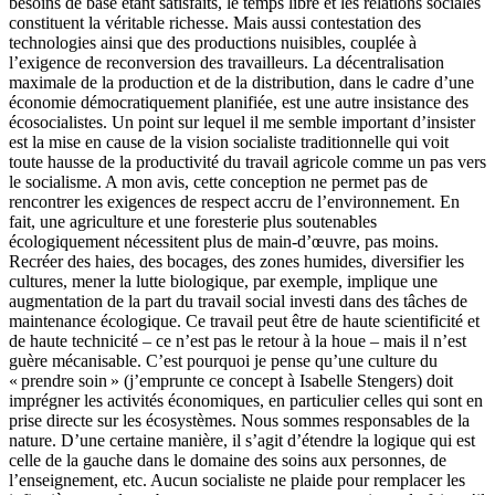
besoins de base étant satisfaits, le temps libre et les relations sociales
constituent la véritable richesse. Mais aussi contestation des
technologies ainsi que des productions nuisibles, couplée à
l’exigence de reconversion des travailleurs. La décentralisation
maximale de la production et de la distribution, dans le cadre d’une
économie démocratiquement planifiée, est une autre insistance des
écosocialistes. Un point sur lequel il me semble important d’insister
est la mise en cause de la vision socialiste traditionnelle qui voit
toute hausse de la productivité du travail agricole comme un pas vers
le socialisme. A mon avis, cette conception ne permet pas de
rencontrer les exigences de respect accru de l’environnement. En
fait, une agriculture et une foresterie plus soutenables
écologiquement nécessitent plus de main-d’œuvre, pas moins.
Recréer des haies, des bocages, des zones humides, diversifier les
cultures, mener la lutte biologique, par exemple, implique une
augmentation de la part du travail social investi dans des tâches de
maintenance écologique. Ce travail peut être de haute scientificité et
de haute technicité – ce n’est pas le retour à la houe – mais il n’est
guère mécanisable. C’est pourquoi je pense qu’une culture du
« prendre soin » (j’emprunte ce concept à Isabelle Stengers) doit
imprégner les activités économiques, en particulier celles qui sont en
prise directe sur les écosystèmes. Nous sommes responsables de la
nature. D’une certaine manière, il s’agit d’étendre la logique qui est
celle de la gauche dans le domaine des soins aux personnes, de
l’enseignement, etc. Aucun socialiste ne plaide pour remplacer les