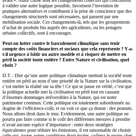
avant ». Autre chose sont les changements collectifs qui concourent
à valider une autre logique possible, favorisent l’invention de
pratiques alternatives et contribuent à la prise de conscience que des
changements structurels sont nécessaires, qui passent par une
mobilisation sociale. Ces changements-là, tels que les groupements
d’achat de produits bio auprès des agriculteurs, ou les potagers
urbains collectifs, sont à encourager.
Peut-on lutter contre le basculement climatique sans tenir
compte des coûts financiers et sociaux que cela représente ? Y-a-
t-il urgence à bâtir un autre modèle et à risquer de mettre en
péril la société toute entière ? Entre Nature et civilisation, quel
choix ?
D.T. : Dire qu’une autre politique climatique mettrait la société toute
entière en péril au nom d’une priorité de la Nature sur la civilisation,
c’est mettre la réalité sur sa tête ! Ce qui se passe en vérité, c’est que
la politique actuelle met la civilisation en péril tout en causant
d’énormes dommages irréversibles à la Nature, qui est notre
patrimoine commun. Cette politique est totalement subordonnée au
dogme de l’efficience-coût, et on voit ce que ça donne : des peanuts.
Nous allons droit dans le mur. Evidemment, une autre politique ne
pourra pas faire comme si le coût des différentes mesures à prendre
n’avait aucune espèce d’importance : entre deux stratégies
équivalentes pour réduire les émissions, il est raisonnable de choisir
celle qui, toutes autres conditions étant égales, coûtera le moins cher