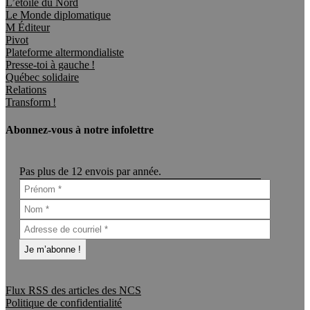
L’étoile du Nord
Le Monde diplomatique
M Éditeur
Pivot
Plateforme altermondialiste
Presse-toi à gauche !
Québec solidaire
Relations
Transform !
Abonnez-vous à notre infolettre
Pas plus de 12 envois par année.
Flux RSS des articles des NCS
Politique de confidentialité