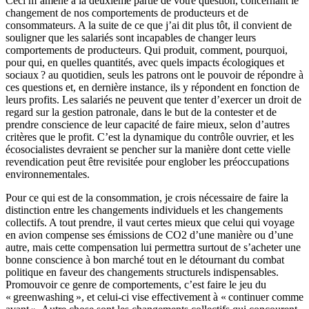
Ceci m’amène à la deuxième partie de votre question, concernant le
changement de nos comportements de producteurs et de
consommateurs. A la suite de ce que j’ai dit plus tôt, il convient de
souligner que les salariés sont incapables de changer leurs
comportements de producteurs. Qui produit, comment, pourquoi,
pour qui, en quelles quantités, avec quels impacts écologiques et
sociaux ? au quotidien, seuls les patrons ont le pouvoir de répondre à
ces questions et, en dernière instance, ils y répondent en fonction de
leurs profits. Les salariés ne peuvent que tenter d’exercer un droit de
regard sur la gestion patronale, dans le but de la contester et de
prendre conscience de leur capacité de faire mieux, selon d’autres
critères que le profit. C’est la dynamique du contrôle ouvrier, et les
écosocialistes devraient se pencher sur la manière dont cette vielle
revendication peut être revisitée pour englober les préoccupations
environnementales.
Pour ce qui est de la consommation, je crois nécessaire de faire la
distinction entre les changements individuels et les changements
collectifs. A tout prendre, il vaut certes mieux que celui qui voyage
en avion compense ses émissions de CO2 d’une manière ou d’une
autre, mais cette compensation lui permettra surtout de s’acheter une
bonne conscience à bon marché tout en le détournant du combat
politique en faveur des changements structurels indispensables.
Promouvoir ce genre de comportements, c’est faire le jeu du
« greenwashing », et celui-ci vise effectivement à « continuer comme