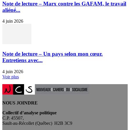
Note de lecture – Marx contre les GAFAM, le travail
aliéné...
4 juin 2026
Note de lecture – Un pays selon mon cœur.
Entretiens avec...
4 juin 2026
Voir plus
NOUS JOINDRE
Collectif d’analyse politique
C.P. 45507,
Sault-au-Récollet (Québec) H2B 3C9