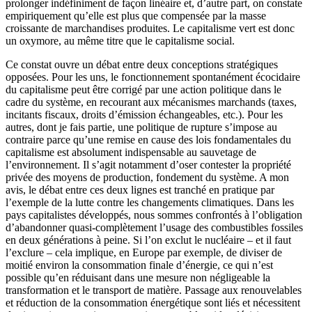
prolonger indéfiniment de façon linéaire et, d’autre part, on constate
empiriquement qu’elle est plus que compensée par la masse
croissante de marchandises produites. Le capitalisme vert est donc
un oxymore, au même titre que le capitalisme social.
Ce constat ouvre un débat entre deux conceptions stratégiques
opposées. Pour les uns, le fonctionnement spontanément écocidaire
du capitalisme peut être corrigé par une action politique dans le
cadre du système, en recourant aux mécanismes marchands (taxes,
incitants fiscaux, droits d’émission échangeables, etc.). Pour les
autres, dont je fais partie, une politique de rupture s’impose au
contraire parce qu’une remise en cause des lois fondamentales du
capitalisme est absolument indispensable au sauvetage de
l’environnement. Il s’agit notamment d’oser contester la propriété
privée des moyens de production, fondement du système. A mon
avis, le débat entre ces deux lignes est tranché en pratique par
l’exemple de la lutte contre les changements climatiques. Dans les
pays capitalistes développés, nous sommes confrontés à l’obligation
d’abandonner quasi-complètement l’usage des combustibles fossiles
en deux générations à peine. Si l’on exclut le nucléaire – et il faut
l’exclure – cela implique, en Europe par exemple, de diviser de
moitié environ la consommation finale d’énergie, ce qui n’est
possible qu’en réduisant dans une mesure non négligeable la
transformation et le transport de matière. Passage aux renouvelables
et réduction de la consommation énergétique sont liés et nécessitent