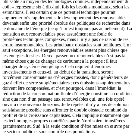
utilisable au moyen des technologies connues, indépendamment du
coût – représente six à dix-huit fois les besoins mondiaux, selon les
estimations. Il est certain que ce potentiel technique pourrait
augmenter très rapidement si le développement des renouvelables
devenait enfin une priorité absolue des politiques de recherche dans
le domaine de l’énergie (ce qu’il n’est toujours pas actuellement). La
transition aux renouvelables pose assurément une foule de
problèmes techniques complexes, mais il n’y a pas de raison de les
croire insurmontables. Les principaux obstacles sont politiques. Un :
sauf exceptions, les énergies renouvelables restent plus chères que
les énergies fossiles. Deux : passer aux renouvelables n’est pas la
même chose que de changer de carburant à la pompe : il faut
changer de système énergétique. Cela requiert d’énormes
investissements et ceux-ci, au début de la transition, seront
forcément consommateurs d’énergies fossiles, donc générateurs de
gaz à effet de serre supplémentaires ; ces émissions supplémentaires
doivent être compensées, et c’est pourquoi, dans l’immédiat, la
réduction de la consommation finale d’énergie constitue la condition
sine qua non d’un passage aux renouvelables qui, une fois opéré,
ouvrira de nouveaux horizons. Je le répète : il n’y a pas de solution
satisfaisante possible sans affronter le double obstacle combiné du
profit et de la croissance capitalistes. Cela implique notamment que
les technologies propres contrôlées par le Nord soient transférées
gratuitement au Sud, à la seule condition d’être mises en œuvre par
le secteur public et sous contrôle des populations.