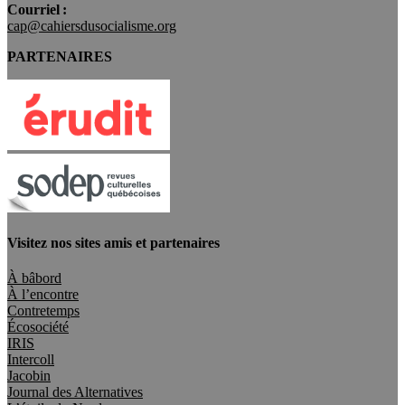
Courriel :
cap@cahiersdusocialisme.org
PARTENAIRES
Visitez nos sites amis et partenaires
À bâbord
À l’encontre
Contretemps
Écosociété
IRIS
Intercoll
Jacobin
Journal des Alternatives