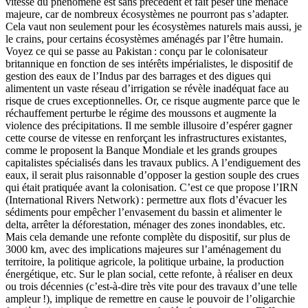
vitesse du phénomène est sans précédent et fait peser une menace
majeure, car de nombreux écosystèmes ne pourront pas s’adapter.
Cela vaut non seulement pour les écosystèmes naturels mais aussi, je
le crains, pour certains écosystèmes aménagés par l’être humain.
Voyez ce qui se passe au Pakistan : conçu par le colonisateur
britannique en fonction de ses intérêts impérialistes, le dispositif de
gestion des eaux de l’Indus par des barrages et des digues qui
alimentent un vaste réseau d’irrigation se révèle inadéquat face au
risque de crues exceptionnelles. Or, ce risque augmente parce que le
réchauffement perturbe le régime des moussons et augmente la
violence des précipitations. Il me semble illusoire d’espérer gagner
cette course de vitesse en renforçant les infrastructures existantes,
comme le proposent la Banque Mondiale et les grands groupes
capitalistes spécialisés dans les travaux publics. A l’endiguement des
eaux, il serait plus raisonnable d’opposer la gestion souple des crues
qui était pratiquée avant la colonisation. C’est ce que propose l’IRN
(International Rivers Network) : permettre aux flots d’évacuer les
sédiments pour empêcher l’envasement du bassin et alimenter le
delta, arrêter la déforestation, ménager des zones inondables, etc.
Mais cela demande une refonte complète du dispositif, sur plus de
3000 km, avec des implications majeures sur l’aménagement du
territoire, la politique agricole, la politique urbaine, la production
énergétique, etc. Sur le plan social, cette refonte, à réaliser en deux
ou trois décennies (c’est-à-dire très vite pour des travaux d’une telle
ampleur !), implique de remettre en cause le pouvoir de l’oligarchie