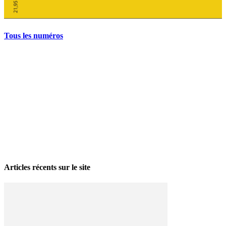
Tous les numéros
La grève politique et sociale – No 35, printemps 2026
28 avril 2026
Articles récents sur le site