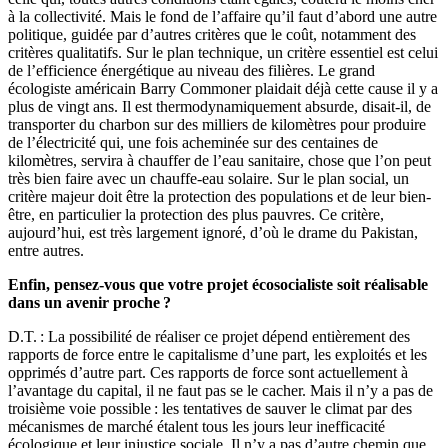
à la collectivité. Mais le fond de l’affaire qu’il faut d’abord une autre
politique, guidée par d’autres critères que le coût, notamment des
critères qualitatifs. Sur le plan technique, un critère essentiel est celui
de l’efficience énergétique au niveau des filières. Le grand
écologiste américain Barry Commoner plaidait déjà cette cause il y a
plus de vingt ans. Il est thermodynamiquement absurde, disait-il, de
transporter du charbon sur des milliers de kilomètres pour produire
de l’électricité qui, une fois acheminée sur des centaines de
kilomètres, servira à chauffer de l’eau sanitaire, chose que l’on peut
très bien faire avec un chauffe-eau solaire. Sur le plan social, un
critère majeur doit être la protection des populations et de leur bien-
être, en particulier la protection des plus pauvres. Ce critère,
aujourd’hui, est très largement ignoré, d’où le drame du Pakistan,
entre autres.
Enfin, pensez-vous que votre projet écosocialiste soit réalisable
dans un avenir proche ?
D.T. : La possibilité de réaliser ce projet dépend entièrement des
rapports de force entre le capitalisme d’une part, les exploités et les
opprimés d’autre part. Ces rapports de force sont actuellement à
l’avantage du capital, il ne faut pas se le cacher. Mais il n’y a pas de
troisième voie possible : les tentatives de sauver le climat par des
mécanismes de marché étalent tous les jours leur inefficacité
écologique et leur injustice sociale. Il n’y a pas d’autre chemin que