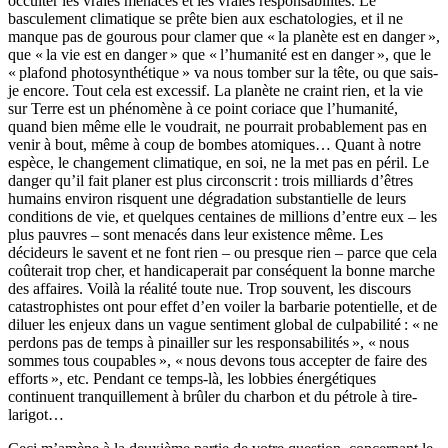
occulter les vraies menaces et les vraies responsabilités. Le
basculement climatique se prête bien aux eschatologies, et il ne
manque pas de gourous pour clamer que « la planète est en danger »,
que « la vie est en danger » que « l’humanité est en danger », que le
« plafond photosynthétique » va nous tomber sur la tête, ou que sais-
je encore. Tout cela est excessif. La planète ne craint rien, et la vie
sur Terre est un phénomène à ce point coriace que l’humanité,
quand bien même elle le voudrait, ne pourrait probablement pas en
venir à bout, même à coup de bombes atomiques… Quant à notre
espèce, le changement climatique, en soi, ne la met pas en péril. Le
danger qu’il fait planer est plus circonscrit : trois milliards d’êtres
humains environ risquent une dégradation substantielle de leurs
conditions de vie, et quelques centaines de millions d’entre eux – les
plus pauvres – sont menacés dans leur existence même. Les
décideurs le savent et ne font rien – ou presque rien – parce que cela
coûterait trop cher, et handicaperait par conséquent la bonne marche
des affaires. Voilà la réalité toute nue. Trop souvent, les discours
catastrophistes ont pour effet d’en voiler la barbarie potentielle, et de
diluer les enjeux dans un vague sentiment global de culpabilité : « ne
perdons pas de temps à pinailler sur les responsabilités », « nous
sommes tous coupables », « nous devons tous accepter de faire des
efforts », etc. Pendant ce temps-là, les lobbies énergétiques
continuent tranquillement à brûler du charbon et du pétrole à tire-
larigot…