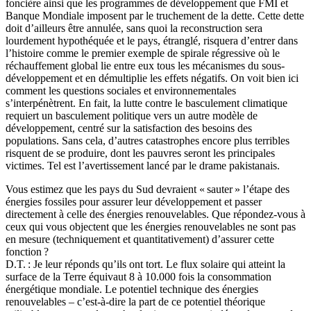
foncière ainsi que les programmes de développement que FMI et
Banque Mondiale imposent par le truchement de la dette. Cette dette
doit d’ailleurs être annulée, sans quoi la reconstruction sera
lourdement hypothéquée et le pays, étranglé, risquera d’entrer dans
l’histoire comme le premier exemple de spirale régressive où le
réchauffement global lie entre eux tous les mécanismes du sous-
développement et en démultiplie les effets négatifs. On voit bien ici
comment les questions sociales et environnementales
s’interpénètrent. En fait, la lutte contre le basculement climatique
requiert un basculement politique vers un autre modèle de
développement, centré sur la satisfaction des besoins des
populations. Sans cela, d’autres catastrophes encore plus terribles
risquent de se produire, dont les pauvres seront les principales
victimes. Tel est l’avertissement lancé par le drame pakistanais.
Vous estimez que les pays du Sud devraient « sauter » l’étape des
énergies fossiles pour assurer leur développement et passer
directement à celle des énergies renouvelables. Que répondez-vous à
ceux qui vous objectent que les énergies renouvelables ne sont pas
en mesure (techniquement et quantitativement) d’assurer cette
fonction ?
D.T. : Je leur réponds qu’ils ont tort. Le flux solaire qui atteint la
surface de la Terre équivaut 8 à 10.000 fois la consommation
énergétique mondiale. Le potentiel technique des énergies
renouvelables – c’est-à-dire la part de ce potentiel théorique