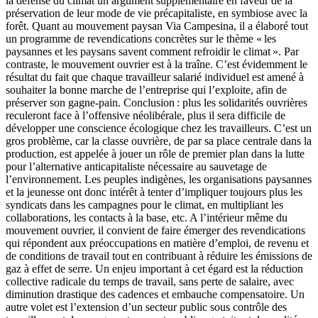
la défense du climat un argument supplémentaire en faveur de la
préservation de leur mode de vie précapitaliste, en symbiose avec la
forêt. Quant au mouvement paysan Via Campesina, il a élaboré tout
un programme de revendications concrètes sur le thème « les
paysannes et les paysans savent comment refroidir le climat ». Par
contraste, le mouvement ouvrier est à la traîne. C’est évidemment le
résultat du fait que chaque travailleur salarié individuel est amené à
souhaiter la bonne marche de l’entreprise qui l’exploite, afin de
préserver son gagne-pain. Conclusion : plus les solidarités ouvrières
reculeront face à l’offensive néolibérale, plus il sera difficile de
développer une conscience écologique chez les travailleurs. C’est un
gros problème, car la classe ouvrière, de par sa place centrale dans la
production, est appelée à jouer un rôle de premier plan dans la lutte
pour l’alternative anticapitaliste nécessaire au sauvetage de
l’environnement. Les peuples indigènes, les organisations paysannes
et la jeunesse ont donc intérêt à tenter d’impliquer toujours plus les
syndicats dans les campagnes pour le climat, en multipliant les
collaborations, les contacts à la base, etc. A l’intérieur même du
mouvement ouvrier, il convient de faire émerger des revendications
qui répondent aux préoccupations en matière d’emploi, de revenu et
de conditions de travail tout en contribuant à réduire les émissions de
gaz à effet de serre. Un enjeu important à cet égard est la réduction
collective radicale du temps de travail, sans perte de salaire, avec
diminution drastique des cadences et embauche compensatoire. Un
autre volet est l’extension d’un secteur public sous contrôle des