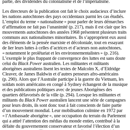
partie, des dividendes du colonialisme et de l’impérialisme.
Les directeurs de la publication ont fait le choix audacieux d’inclure
les nations autochtones des pays occidentaux parmi les cas étudiés.
L’emploi du terme « nationalisme » pour parler de leurs démarches
d’affirmation ne fait pas l’unanimité (p. 217), mais il est clair que les
mouvements autochtones des années 1968 présentent plusieurs traits
communs aux nationalismes minoritaires. Ils s’approprient eux aussi
des éléments de la pensée marxiste et décoloniale, tout en essayant
de lier leurs luttes à celles d’actrices et d’acteurs non autochtones,
« notamment le prolétariat et les environnementalistes » (p. 216).
L’exemple le plus frappant de convergence des luttes est sans doute
celui du
Black Power
australien. Les militantes et militants
aborigènes australiens lisent les textes de Malcolm X, d’Eldridge
Cleaver, de James Baldwin et d’autres penseurs afro-américains
(p. 290). Alors que l’Australie participe à la guerre du Vietnam, les
soldats noirs américains en congé à Sydney échangent de la musique
et des publications politiques avec de jeunes Aborigènes des
quartiers défavorisés de la ville (p. 294). Lorsque les militantes et
militants du
Black Power
australien lancent une série de campagnes
pour leurs droits, ils sont donc tout à fait conscients de faire partie
d’un mouvement mondial. Leur mobilisation culmine en 1972 par
« l’Ambassade aborigène », une occupation du terrain du Parlement
qui a attiré l’attention des médias du monde entier
,
contribué à la
défaite du gouvernement conservateur et favorisé l’élection d’un