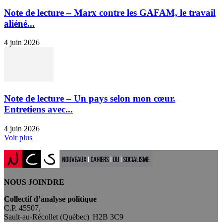
Note de lecture – Marx contre les GAFAM, le travail
aliéné...
4 juin 2026
Note de lecture – Un pays selon mon cœur.
Entretiens avec...
4 juin 2026
Voir plus
NOUS JOINDRE
Collectif d’analyse politique
C.P. 45507,
Sault-au-Récollet (Québec) H2B 3C9