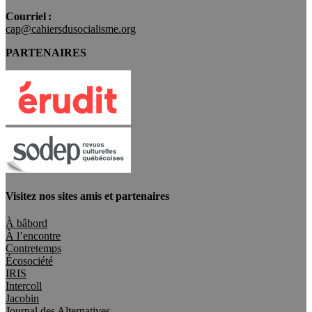
Courriel :
cap@cahiersdusocialisme.org
PARTENAIRES
Visitez nos sites amis et partenaires
À bâbord
À l’encontre
Contretemps
Écosociété
IRIS
Intercoll
Jacobin
Journal des Alternatives