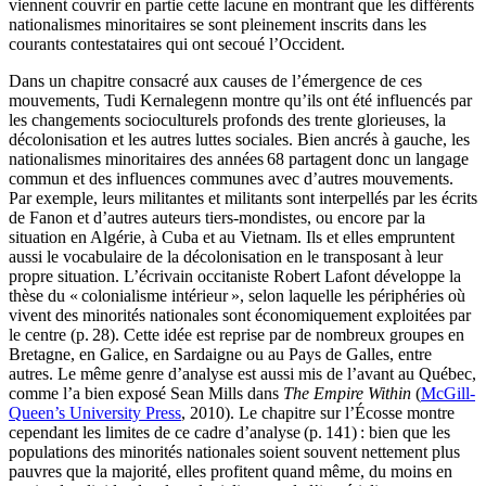
viennent couvrir en partie cette lacune en montrant que les différents
nationalismes minoritaires se sont pleinement inscrits dans les
courants contestataires qui ont secoué l’Occident.
Dans un chapitre consacré aux causes de l’émergence de ces
mouvements, Tudi Kernalegenn montre qu’ils ont été influencés par
les changements socioculturels profonds des trente glorieuses, la
décolonisation et les autres luttes sociales. Bien ancrés à gauche, les
nationalismes minoritaires des années 68 partagent donc un langage
commun et des influences communes avec d’autres mouvements.
Par exemple, leurs militantes et militants sont interpellés par les écrits
de Fanon et d’autres auteurs tiers-mondistes, ou encore par la
situation en Algérie, à Cuba et au Vietnam. Ils et elles empruntent
aussi le vocabulaire de la décolonisation en le transposant à leur
propre situation. L’écrivain occitaniste Robert Lafont développe la
thèse du « colonialisme intérieur », selon laquelle les périphéries où
vivent des minorités nationales sont économiquement exploitées par
le centre (p. 28). Cette idée est reprise par de nombreux groupes en
Bretagne, en Galice, en Sardaigne ou au Pays de Galles, entre
autres. Le même genre d’analyse est aussi mis de l’avant au Québec,
comme l’a bien exposé Sean Mills dans
The Empire Within
(
McGill-
Queen’s University Press
, 2010). Le chapitre sur l’Écosse montre
cependant les limites de ce cadre d’analyse (p. 141) : bien que les
populations des minorités nationales soient souvent nettement plus
pauvres que la majorité, elles profitent quand même, du moins en