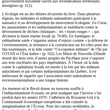
gouvernement travailliste ouvert aux revendications territoriales
aborigènes (p. 312).
L’écologie est un des thèmes récurrents du livre. Dans plusieurs
régions, les militantes et militants nationalistes participent à la
naissance et au développement du mouvement écologiste. En Corse,
les autonomistes et les indépendantistes se mobilisent contre le
déversement de déchets chimiques – les « boues rouges » – qui
déciment la faune marine locale (p. 79-80). En Sardaigne, le
militantisme sarde s’organise autour d’enjeux comme « la défense de
l’environnement, la résistance à la construction sur les côtes pour des
fins touristiques, et la lutte contre “l’occupation militaire” de l’île par
l’OTAN et l’État italien » (p. 102). Les Māori de Nouvelle-Zélande
tissent des liens avec d’autres peuples du Pacifique pour s’opposer
aux tests nucléaires des pays impérialistes. À l’heure où la lutte
contre le capitalisme fossile est menée à la fois par des militants
autochtones et par certains indépendantistes du Québec, il est
intéressant de rappeler que l’association entre nationalisme et
environnementalisme a une longue histoire.
Au moment où le Brexit donne un nouveau souffle à
l’indépendantisme écossais, on peut souligner que l’inverse s’est
produit dans les années 1970 : l’adhésion du Royaume-Uni à la
Communauté économique européenne a fait craindre la
marginalisation de l’Écosse. Pour des raisons semblables, le