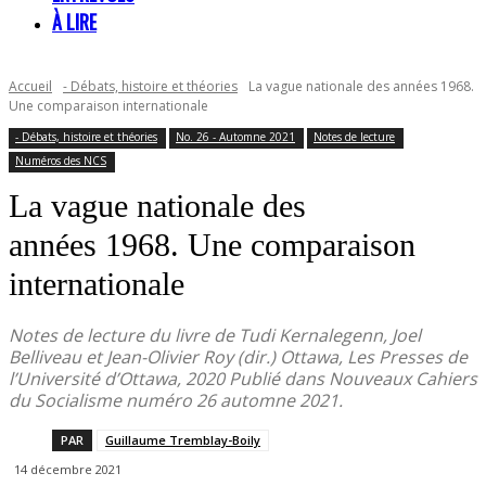
À LIRE
Accueil
- Débats, histoire et théories
La vague nationale des années 1968.
Une comparaison internationale
- Débats, histoire et théories
No. 26 - Automne 2021
Notes de lecture
Numéros des NCS
La vague nationale des
années 1968. Une comparaison
internationale
Notes de lecture du livre de Tudi Kernalegenn, Joel
Belliveau et Jean-Olivier Roy (dir.) Ottawa, Les Presses de
l’Université d’Ottawa, 2020 Publié dans Nouveaux Cahiers
du Socialisme numéro 26 automne 2021.
PAR
Guillaume Tremblay-Boily
14 décembre 2021