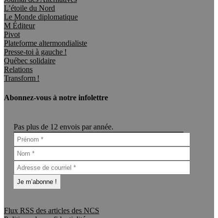
L’étoile du Nord
Le Monde diplomatique
M Éditeur
Pivot
Plateforme altermondialiste
Presse-toi à gauche !
Québec solidaire
Relations
Transform !
Abonnez-vous à notre infolettre
Pas plus de 12 envois par année.
Flux RSS des articles des NCS