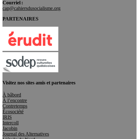
Courriel :
cap@cahiersdusocialisme.org
PARTENAIRES
Visitez nos sites amis et partenaires
À bâbord
À l’encontre
Contretemps
Écosociété
IRIS
Intercoll
Jacobin
Journal des Alternatives