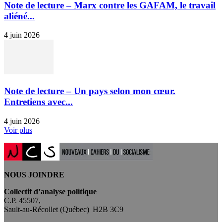
Note de lecture – Marx contre les GAFAM, le travail
aliéné...
4 juin 2026
Note de lecture – Un pays selon mon cœur.
Entretiens avec...
4 juin 2026
Voir plus
NOUS JOINDRE
Collectif d’analyse politique
C.P. 45507,
Sault-au-Récollet (Québec) H2B 3C9