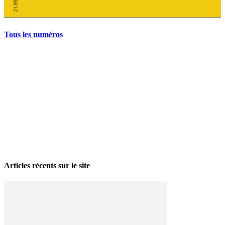
Tous les numéros
La grève politique et sociale – No 35, printemps 2026
28 avril 2026
Articles récents sur le site