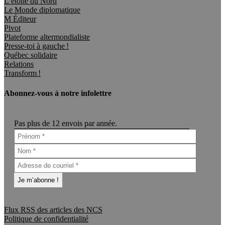
L’étoile du Nord
Le Monde diplomatique
M Éditeur
Pivot
Plateforme altermondialiste
Presse-toi à gauche !
Québec solidaire
Relations
Transform !
Abonnez-vous à notre infolettre
Pas plus de 12 envois par année.
Flux RSS des articles des NCS
Politique de confidentialité