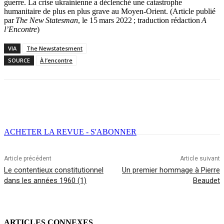
guerre. La crise ukrainienne a déclenché une catastrophe
humanitaire de plus en plus grave au Moyen-Orient. (Article publié
par
The New
Statesman
, le 15 mars 2022 ; traduction rédaction
A
l’Encontre
)
VIA
The Newstatesment
SOURCE
À l’encontre
Facebook
X
Email
Imprimer
ACHETER LA REVUE - S'ABONNER
Article précédent
Article suivant
Le contentieux constitutionnel
Un premier hommage à Pierre
dans les années 1960 (1)
Beaudet
ARTICLES CONNEXES