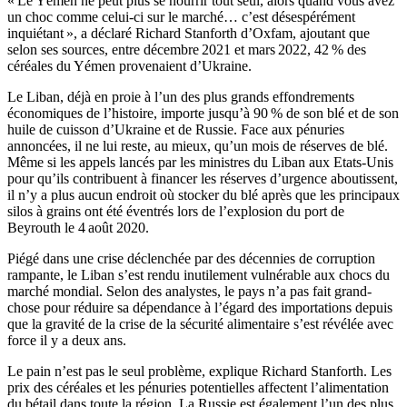
« Le Yémen ne peut plus se nourrir tout seul, alors quand vous avez
un choc comme celui-ci sur le marché… c’est désespérément
inquiétant », a déclaré Richard Stanforth d’Oxfam, ajoutant que
selon ses sources, entre décembre 2021 et mars 2022, 42 % des
céréales du Yémen provenaient d’Ukraine.
Le Liban, déjà en proie à l’un des plus grands effondrements
économiques de l’histoire, importe jusqu’à 90 % de son blé et de son
huile de cuisson d’Ukraine et de Russie. Face aux pénuries
annoncées, il ne lui reste, au mieux, qu’un mois de réserves de blé.
Même si les appels lancés par les ministres du Liban aux Etats-Unis
pour qu’ils contribuent à financer les réserves d’urgence aboutissent,
il n’y a plus aucun endroit où stocker du blé après que les principaux
silos à grains ont été éventrés lors de l’explosion du port de
Beyrouth le 4 août 2020.
Piégé dans une crise déclenchée par des décennies de corruption
rampante, le Liban s’est rendu inutilement vulnérable aux chocs du
marché mondial. Selon des analystes, le pays n’a pas fait grand-
chose pour réduire sa dépendance à l’égard des importations depuis
que la gravité de la crise de la sécurité alimentaire s’est révélée avec
force il y a deux ans.
Le pain n’est pas le seul problème, explique Richard Stanforth. Les
prix des céréales et les pénuries potentielles affectent l’alimentation
du bétail dans toute la région. La Russie est également l’un des plus