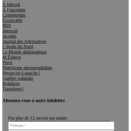
À bâbord
À l’encontre
Contretemps
Écosociété
IRIS
Intercoll
Jacobin
Journal des Alternatives
L’étoile du Nord
Le Monde diplomatique
M Éditeur
Pivot
Plateforme altermondialiste
Presse-toi à gauche !
Québec solidaire
Relations
Transform !
Abonnez-vous à notre infolettre
Pas plus de 12 envois par année.