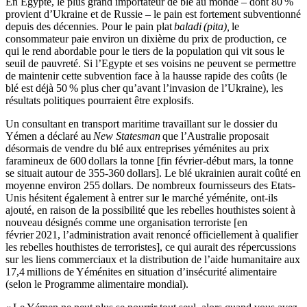
En Egypte, le plus grand importateur de blé au monde – dont 80 %
provient d’Ukraine et de Russie – le pain est fortement subventionné
depuis des décennies. Pour le pain plat
baladi
(pita),
le
consommateur paie environ un dixième du prix de production, ce
qui le rend abordable pour le tiers de la population qui vit sous le
seuil de pauvreté. Si l’Egypte et ses voisins ne peuvent se permettre
de maintenir cette subvention face à la hausse rapide des coûts (le
blé est déjà 50 % plus cher qu’avant l’invasion de l’Ukraine), les
résultats politiques pourraient être explosifs.
Un consultant en transport maritime travaillant sur le dossier du
Yémen a déclaré au
New Statesman
que l’Australie proposait
désormais de vendre du blé aux entreprises yéménites au prix
faramineux de 600 dollars la tonne [fin février-début mars, la tonne
se situait autour de 355-360 dollars]. Le blé ukrainien aurait coûté en
moyenne environ 255 dollars. De nombreux fournisseurs des Etats-
Unis hésitent également à entrer sur le marché yéménite, ont-ils
ajouté, en raison de la possibilité que les rebelles houthistes soient à
nouveau désignés comme une organisation terroriste [en
février 2021, l’administration avait renoncé officiellement à qualifier
les rebelles houthistes de terroristes], ce qui aurait des répercussions
sur les liens commerciaux et la distribution de l’aide humanitaire aux
17,4 millions de Yéménites en situation d’insécurité alimentaire
(selon le Programme alimentaire mondial).