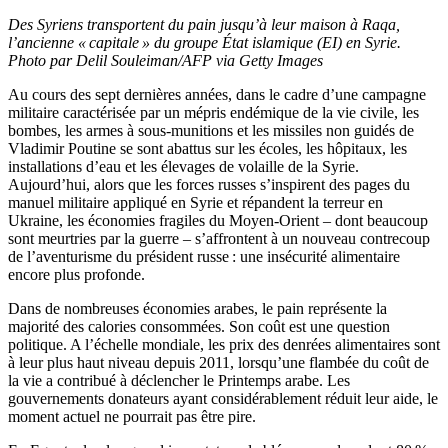
Des Syriens transportent du pain jusqu’à leur maison à Raqa,
l’ancienne « capitale » du groupe État islamique (EI) en Syrie.
Photo par Delil Souleiman/AFP via Getty Images
Au cours des sept dernières années, dans le cadre d’une campagne
militaire caractérisée par un mépris endémique de la vie civile, les
bombes, les armes à sous-munitions et les missiles non guidés de
Vladimir Poutine se sont abattus sur les écoles, les hôpitaux, les
installations d’eau et les élevages de volaille de la Syrie.
Aujourd’hui, alors que les forces russes s’inspirent des pages du
manuel militaire appliqué en Syrie et répandent la terreur en
Ukraine, les économies fragiles du Moyen-Orient – dont beaucoup
sont meurtries par la guerre – s’affrontent à un nouveau contrecoup
de l’aventurisme du président russe : une insécurité alimentaire
encore plus profonde.
Dans de nombreuses économies arabes, le pain représente la
majorité des calories consommées. Son coût est une question
politique. A l’échelle mondiale, les prix des denrées alimentaires sont
à leur plus haut niveau depuis 2011, lorsqu’une flambée du coût de
la vie a contribué à déclencher le Printemps arabe. Les
gouvernements donateurs ayant considérablement réduit leur aide, le
moment actuel ne pourrait pas être pire.