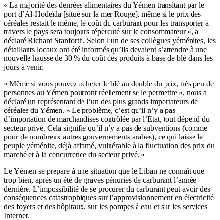
« La majorité des denrées alimentaires du Yémen transitant par le
port d’Al-Hodeïda [situé sur la mer Rouge], même si le prix des
céréales restait le même, le coût du carburant pour les transporter à
travers le pays sera toujours répercuté sur le consommateur », a
déclaré Richard Stanforth. Selon l’un de ses collègues yéménites, les
détaillants locaux ont été informés qu’ils devaient s’attendre à une
nouvelle hausse de 30 % du coût des produits à base de blé dans les
jours à venir.
« Même si vous pouvez acheter le blé au double du prix, très peu de
personnes au Yémen pourront réellement se le permettre », nous a
déclaré un représentant de l’un des plus grands importateurs de
céréales du Yémen. « Le problème, c’est qu’il n’y a pas
d’importation de marchandises contrôlée par l’Etat, tout dépend du
secteur privé. Cela signifie qu’il n’y a pas de subventions (comme
pour de nombreux autres gouvernements arabes), ce qui laisse le
peuple yéménite, déjà affamé, vulnérable à la fluctuation des prix du
marché et à la concurrence du secteur privé. »
Le Yémen se prépare à une situation que le Liban ne connaît que
trop bien, après un été de graves pénuries de carburant l’année
dernière. L’impossibilité de se procurer du carburant peut avoir des
conséquences catastrophiques sur l’approvisionnement en électricité
des foyers et des hôpitaux, sur les pompes à eau et sur les services
Internet.