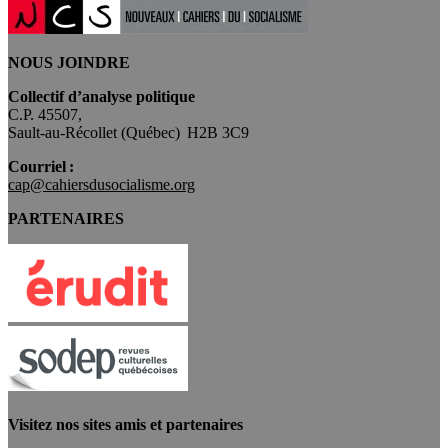
NOUS JOINDRE
Collectif d’analyse politique
C.P. 45507,
Sault-au-Récollet (Québec) H2B 3C9
Courriel :
cap@cahiersdusocialisme.org
PARTENAIRES
Visitez nos sites amis et partenaires