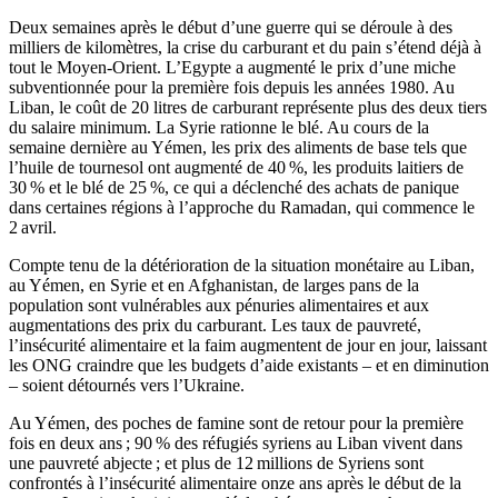
Deux semaines après le début d’une guerre qui se déroule à des
milliers de kilomètres, la crise du carburant et du pain s’étend déjà à
tout le Moyen-Orient. L’Egypte a augmenté le prix d’une miche
subventionnée pour la première fois depuis les années 1980. Au
Liban, le coût de 20 litres de carburant représente plus des deux tiers
du salaire minimum. La Syrie rationne le blé. Au cours de la
semaine dernière au Yémen, les prix des aliments de base tels que
l’huile de tournesol ont augmenté de 40 %, les produits laitiers de
30 % et le blé de 25 %, ce qui a déclenché des achats de panique
dans certaines régions à l’approche du Ramadan, qui commence le
2 avril.
Compte tenu de la détérioration de la situation monétaire au Liban,
au Yémen, en Syrie et en Afghanistan, de larges pans de la
population sont vulnérables aux pénuries alimentaires et aux
augmentations des prix du carburant. Les taux de pauvreté,
l’insécurité alimentaire et la faim augmentent de jour en jour, laissant
les ONG craindre que les budgets d’aide existants – et en diminution
– soient détournés vers l’Ukraine.
Au Yémen, des poches de famine sont de retour pour la première
fois en deux ans ; 90 % des réfugiés syriens au Liban vivent dans
une pauvreté abjecte ; et plus de 12 millions de Syriens sont
confrontés à l’insécurité alimentaire onze ans après le début de la