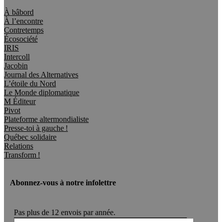
À bâbord
À l’encontre
Contretemps
Écosociété
IRIS
Intercoll
Jacobin
Journal des Alternatives
L’étoile du Nord
Le Monde diplomatique
M Éditeur
Pivot
Plateforme altermondialiste
Presse-toi à gauche !
Québec solidaire
Relations
Transform !
Abonnez-vous à notre infolettre
Pas plus de 12 envois par année.