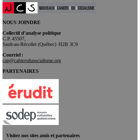
NOUS JOINDRE
Collectif d’analyse politique
C.P. 45507,
Sault-au-Récollet (Québec) H2B 3C9
Courriel :
cap@cahiersdusocialisme.org
PARTENAIRES
Visitez nos sites amis et partenaires