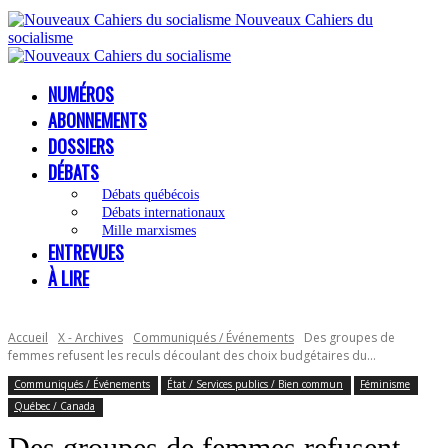
Nouveaux Cahiers du
socialisme
NUMÉROS
ABONNEMENTS
DOSSIERS
DÉBATS
Débats québécois
Débats internationaux
Mille marxismes
ENTREVUES
À LIRE
Accueil
X - Archives
Communiqués / Événements
Des groupes de
femmes refusent les reculs découlant des choix budgétaires du...
Communiqués / Événements
État / Services publics / Bien commun
Féminisme
Québec / Canada
Des groupes de femmes refusent