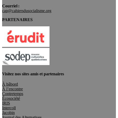
Courriel :
cap@cahiersdusocialisme.org
PARTENAIRES
Visitez nos sites amis et partenaires
À bâbord
À l’encontre
Contretemps
Écosociété
IRIS
Intercoll
Jacobin
Journal des Alternatives