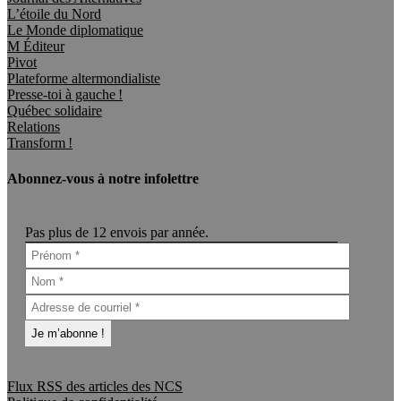
L’étoile du Nord
Le Monde diplomatique
M Éditeur
Pivot
Plateforme altermondialiste
Presse-toi à gauche !
Québec solidaire
Relations
Transform !
Abonnez-vous à notre infolettre
Pas plus de 12 envois par année.
Flux RSS des articles des NCS