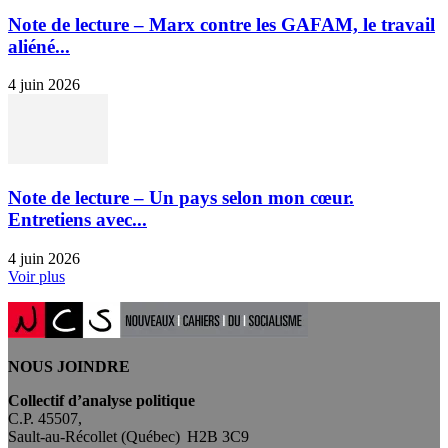
Note de lecture – Marx contre les GAFAM, le travail
aliéné...
4 juin 2026
Note de lecture – Un pays selon mon cœur.
Entretiens avec...
4 juin 2026
Voir plus
NOUS JOINDRE
Collectif d’analyse politique
C.P. 45507,
Sault-au-Récollet (Québec) H2B 3C9