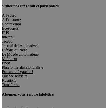
Visitez nos sites amis et partenaires
À bâbord
À l’encontre
Contretemps
Écosociété
IRIS
Intercoll
Jacobin
Journal des Alternatives
L’étoile du Nord
Le Monde diplomatique
M Éditeur
Pivot
Plateforme altermondialiste
Presse-toi à gauche !
Québec solidaire
Relations
Transform !
Abonnez-vous à notre infolettre