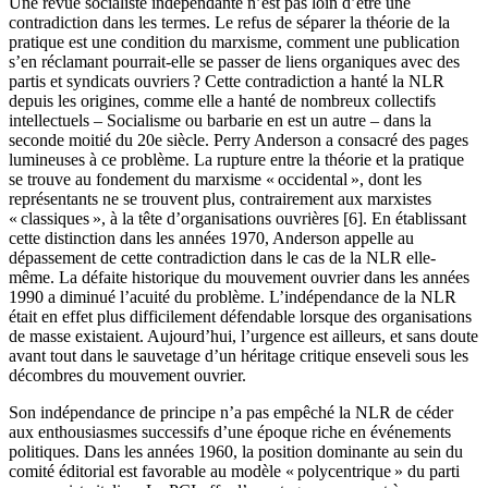
Une revue socialiste indépendante n’est pas loin d’être une
contradiction dans les termes. Le refus de séparer la théorie de la
pratique est une condition du marxisme, comment une publication
s’en réclamant pourrait-elle se passer de liens organiques avec des
partis et syndicats ouvriers ? Cette contradiction a hanté la NLR
depuis les origines, comme elle a hanté de nombreux collectifs
intellectuels – Socialisme ou barbarie en est un autre – dans la
seconde moitié du 20e siècle. Perry Anderson a consacré des pages
lumineuses à ce problème. La rupture entre la théorie et la pratique
se trouve au fondement du marxisme « occidental », dont les
représentants ne se trouvent plus, contrairement aux marxistes
« classiques », à la tête d’organisations ouvrières [6]. En établissant
cette distinction dans les années 1970, Anderson appelle au
dépassement de cette contradiction dans le cas de la NLR elle-
même. La défaite historique du mouvement ouvrier dans les années
1990 a diminué l’acuité du problème. L’indépendance de la NLR
était en effet plus difficilement défendable lorsque des organisations
de masse existaient. Aujourd’hui, l’urgence est ailleurs, et sans doute
avant tout dans le sauvetage d’un héritage critique enseveli sous les
décombres du mouvement ouvrier.
Son indépendance de principe n’a pas empêché la NLR de céder
aux enthousiasmes successifs d’une époque riche en événements
politiques. Dans les années 1960, la position dominante au sein du
comité éditorial est favorable au modèle « polycentrique » du parti