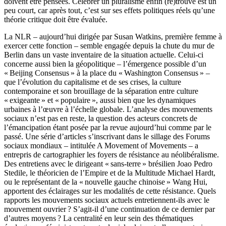
doivent être pensées. Célébrer un pluralisme enfin (re)trouvé est un
peu court, car après tout, c’est sur ses effets politiques réels qu’une
théorie critique doit être évaluée.
La NLR – aujourd’hui dirigée par Susan Watkins, première femme à
exercer cette fonction – semble engagée depuis la chute du mur de
Berlin dans un vaste inventaire de la situation actuelle. Celui-ci
concerne aussi bien la géopolitique – l’émergence possible d’un
« Beijing Consensus » à la place du « Washington Consensus » –
que l’évolution du capitalisme et de ses crises, la culture
contemporaine et son brouillage de la séparation entre culture
« exigeante » et « populaire », aussi bien que les dynamiques
urbaines à l’œuvre à l’échelle globale. L’analyse des mouvements
sociaux n’est pas en reste, la question des acteurs concrets de
l’émancipation étant posée par la revue aujourd’hui comme par le
passé. Une série d’articles s’inscrivant dans le sillage des Forums
sociaux mondiaux – intitulée A Movement of Movements – a
entrepris de cartographier les foyers de résistance au néolibéralisme.
Des entretiens avec le dirigeant « sans-terre » brésilien Joao Pedro
Stedile, le théoricien de l’Empire et de la Multitude Michael Hardt,
ou le représentant de la « nouvelle gauche chinoise » Wang Hui,
apportent des éclairages sur les modalités de cette résistance. Quels
rapports les mouvements sociaux actuels entretiennent-ils avec le
mouvement ouvrier ? S’agit-il d’une continuation de ce dernier par
d’autres moyens ? La centralité en leur sein des thématiques