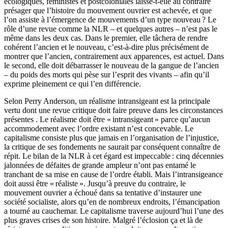
écologiques, féministes et postcoloniales laisse-t-elle au contraire
présager que l’histoire du mouvement ouvrier est achevée, et que
l’on assiste à l’émergence de mouvements d’un type nouveau ? Le
rôle d’une revue comme la NLR – et quelques autres – n’est pas le
même dans les deux cas. Dans le premier, elle tâchera de rendre
cohérent l’ancien et le nouveau, c’est-à-dire plus précisément de
montrer que l’ancien, contrairement aux apparences, est actuel. Dans
le second, elle doit débarrasser le nouveau de la gangue de l’ancien
– du poids des morts qui pèse sur l’esprit des vivants – afin qu’il
exprime pleinement ce qui l’en différencie.
Selon Perry Anderson, un réalisme intransigeant est la principale
vertu dont une revue critique doit faire preuve dans les circonstances
présentes . Le réalisme doit être « intransigeant » parce qu’aucun
accommodement avec l’ordre existant n’est concevable. Le
capitalisme consiste plus que jamais en l’organisation de l’injustice,
la critique de ses fondements ne saurait par conséquent connaître de
répit. Le bilan de la NLR à cet égard est impeccable : cinq décennies
jalonnées de défaites de grande ampleur n’ont pas entamé le
tranchant de sa mise en cause de l’ordre établi. Mais l’intransigeance
doit aussi être « réaliste ». Jusqu’à preuve du contraire, le
mouvement ouvrier a échoué dans sa tentative d’instaurer une
société socialiste, alors qu’en de nombreux endroits, l’émancipation
a tourné au cauchemar. Le capitalisme traverse aujourd’hui l’une des
plus graves crises de son histoire. Malgré l’éclosion ça et là de