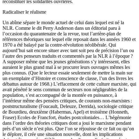
reconstituer les solidarités ouvrières.
Radicaliser le réalisme
Un abîme sépare le monde actuel de celui dans lequel est né la
NLR. Comme le dit Perry Anderson dans un éditorial paru à
l’occasion du quarantenaire de la revue, tout l’arrière-plan de
références théoriques sur lequel elle reposait dans les années 1960 et
1970 a été balayé par la contre-révolution néolibérale. Qui
aujourd’hui sait encore situer avec tant soit peu de précision l’un ou
l’autre des penseurs traduits et commentés par la NLR à l’époque ?
A supposer même que les jeunes générations s’y intéressent, elles
auraient le plus grand mal à se procurer leurs ouvrages mêmes les
plus connus. (Que le lecteur essaie seulement de mettre la main sur
un exemplaire d’Histoire et conscience de classe, l’un des livres les
débattus autour de 1968.) L’effacement de cette culture marxiste, qui
avait pénétré le sens commun de secteurs non négligeables de la
population, s’est accompagné de la montée en puissance, à
l’intérieur même des pensées critiques, de courants non-marxistes :
poststructuralisme (Foucault, Deleuze, Derrida), sociologie critique
de Bourdieu, deuxième (Habermas, Apel) et troisième (Honneth,
Fraser) Ecoles de Francfort, études postcoloniales… L’hégémonie
dans l’ordre des théories critiques dont a joui le marxisme pendant
près d’un siècle n’est plus. Que l’on se réjouisse de ce fait ou qu’on
le déplore, il crée une situation nouvelle, dont les implications