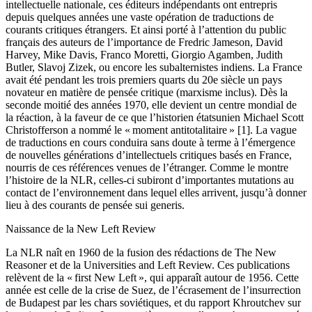
intellectuelle nationale, ces éditeurs indépendants ont entrepris
depuis quelques années une vaste opération de traductions de
courants critiques étrangers. Et ainsi porté à l’attention du public
français des auteurs de l’importance de Fredric Jameson, David
Harvey, Mike Davis, Franco Moretti, Giorgio Agamben, Judith
Butler, Slavoj Zizek, ou encore les subalternistes indiens. La France
avait été pendant les trois premiers quarts du 20e siècle un pays
novateur en matière de pensée critique (marxisme inclus). Dès la
seconde moitié des années 1970, elle devient un centre mondial de
la réaction, à la faveur de ce que l’historien étatsunien Michael Scott
Christofferson a nommé le « moment antitotalitaire » [1]. La vague
de traductions en cours conduira sans doute à terme à l’émergence
de nouvelles générations d’intellectuels critiques basés en France,
nourris de ces références venues de l’étranger. Comme le montre
l’histoire de la NLR, celles-ci subiront d’importantes mutations au
contact de l’environnement dans lequel elles arrivent, jusqu’à donner
lieu à des courants de pensée sui generis.
Naissance de la New Left Review
La NLR naît en 1960 de la fusion des rédactions de The New
Reasoner et de la Universities and Left Review. Ces publications
relèvent de la « first New Left », qui apparaît autour de 1956. Cette
année est celle de la crise de Suez, de l’écrasement de l’insurrection
de Budapest par les chars soviétiques, et du rapport Khroutchev sur