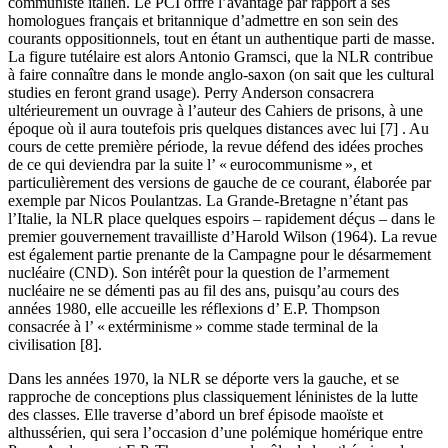
communiste italien. Le PCI offre l’avantage par rapport à ses
homologues français et britannique d’admettre en son sein des
courants oppositionnels, tout en étant un authentique parti de masse.
La figure tutélaire est alors Antonio Gramsci, que la NLR contribue
à faire connaître dans le monde anglo-saxon (on sait que les cultural
studies en feront grand usage). Perry Anderson consacrera
ultérieurement un ouvrage à l’auteur des Cahiers de prisons, à une
époque où il aura toutefois pris quelques distances avec lui [7] . Au
cours de cette première période, la revue défend des idées proches
de ce qui deviendra par la suite l’ « eurocommunisme », et
particulièrement des versions de gauche de ce courant, élaborée par
exemple par Nicos Poulantzas. La Grande-Bretagne n’étant pas
l’Italie, la NLR place quelques espoirs – rapidement déçus – dans le
premier gouvernement travailliste d’Harold Wilson (1964). La revue
est également partie prenante de la Campagne pour le désarmement
nucléaire (CND). Son intérêt pour la question de l’armement
nucléaire ne se démenti pas au fil des ans, puisqu’au cours des
années 1980, elle accueille les réflexions d’ E.P. Thompson
consacrée à l’ « extérminisme » comme stade terminal de la
civilisation [8].
Dans les années 1970, la NLR se déporte vers la gauche, et se
rapproche de conceptions plus classiquement léninistes de la lutte
des classes. Elle traverse d’abord un bref épisode maoïste et
althussérien, qui sera l’occasion d’une polémique homérique entre