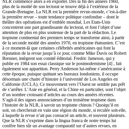
NLR commence alors à en exporter. Dès la fin des années 1960,
plus de la moitié de son lectorat se trouve déjà à l’extérieur de la
Grande-Bretagne. La NLR est la première revue-monde, c’est-à-dire
la première revue – toute tendance politique confondue – dont le
théâtre des opérations est d’emblée mondial. Les Etats-Unis
concentrent une part grandissante du lectorat, et font l’objet d’une
attention de plus en plus soutenue de la part de la rédaction. Le
tropisme continental des premiers temps se transforme ainsi, à partir
de la seconde moitié des années 1970, en tropisme étatsunien. C’est
à ce moment-là que certaines célébrités américaines qui font la
réputation de la revue jusqu’à ce jour, comme Mike Davis ou Robert
Brenner, intègrent son comité éditorial. Fredric Jameson, qui y
publie en 1984 son essai classique sur le postmodernisme [4] , fait
également son apparition. Perry Anderson lui-même s’américanise à
cette époque, puisque quittant ses bureaux londoniens, il occupe
désormais une chaire d’histoire à l’université de Los Angeles en
Californie (UCLA). Ce mouvement vers l’Ouest ne semble pas prêt
de s’arrêter. L’Asie en général, et la Chine en particulier, sont l’objet
d’un nombre croissant d’articles au cours des années récentes.
S’agit-il des signes annonciateurs d’un troisième tropisme dans
l’histoire de la NLR, à savoir un tropisme chinois ? Quoiqu’il en
soit, on chercherait en vain une région du monde, si reculée soit-elle,
à laquelle la revue n’ait pas consacré un article, et souvent plusieurs.
Que la NLR s’exprime dans la lingua franca de notre temps lui
confère bien sûr un avantage comparatif sur d’autres revues, en