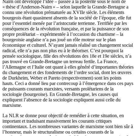
Nairn ont développé l’idée – passée à la postérité sous le nom de
« thèse d’Anderson-Nairn » – selon laquelle la Grande-Bretagne a
connu une révolution prématurée au XVIIe siècle. Les éléments
bourgeois étant quasiment absents de la société de l’époque, elle fut
pour l’essentiel menée par l’aristocratie terrienne. Terrifiée par les
conséquences de la révolution française, et par la puissance de son
propre prolétariat – expérimentée à l’occasion du chartisme – la
bourgeoisie anglaise n’a pas joué un rôle moteur sur le plan
économique et culturel. N’ayant jamais réalisé un changement social
radical, elle n’a pas non plus eu à le théoriser. C’est pourquoi la
pensée sociologique, fille des révolutions des 18e et 19e siècles, n’a
pas trouvé en Grande-Bretagne un terreau fertile. La France,
l’Allemagne et l’Italie ont quant à elles généré d’importantes théories
du changement et des fondements de l’ordre social, dont les œuvres
de Durkheim, Weber et Pareto (respectivement) sont les points
hauts. Ceci a donné lieu par contrecoup à l’émergence dans ces pays
de puissants courants marxistes, versants prolétariens de la
sociologie (bourgeoise). En Grande-Bretagne, les causes qui
expliquent l’absence de la sociologie expliquent aussi celle du
marxisme.
La NLR se donne pour objectif de remédier à cette situation, en
important et traduisant massivement les courants critiques
continentaux. Les nombreuses variantes de marxisme sont bien sûr à
l’honneur, mais le structuralisme ou certains courants de la