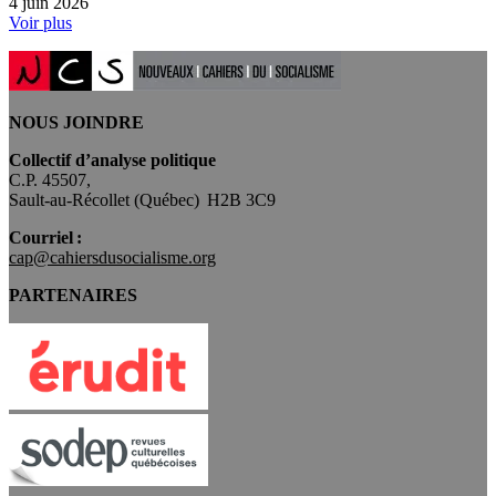
4 juin 2026
Voir plus
NOUS JOINDRE
Collectif d’analyse politique
C.P. 45507,
Sault-au-Récollet (Québec) H2B 3C9
Courriel :
cap@cahiersdusocialisme.org
PARTENAIRES