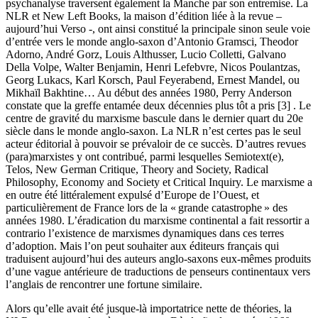
psychanalyse traversent également la Manche par son entremise. La
NLR et New Left Books, la maison d’édition liée à la revue –
aujourd’hui Verso -, ont ainsi constitué la principale sinon seule voie
d’entrée vers le monde anglo-saxon d’Antonio Gramsci, Theodor
Adorno, André Gorz, Louis Althusser, Lucio Colletti, Galvano
Della Volpe, Walter Benjamin, Henri Lefebvre, Nicos Poulantzas,
Georg Lukacs, Karl Korsch, Paul Feyerabend, Ernest Mandel, ou
Mikhaïl Bakhtine… Au début des années 1980, Perry Anderson
constate que la greffe entamée deux décennies plus tôt a pris [3] . Le
centre de gravité du marxisme bascule dans le dernier quart du 20e
siècle dans le monde anglo-saxon. La NLR n’est certes pas le seul
acteur éditorial à pouvoir se prévaloir de ce succès. D’autres revues
(para)marxistes y ont contribué, parmi lesquelles Semiotext(e),
Telos, New German Critique, Theory and Society, Radical
Philosophy, Economy and Society et Critical Inquiry. Le marxisme a
en outre été littéralement expulsé d’Europe de l’Ouest, et
particulièrement de France lors de la « grande catastrophe » des
années 1980. L’éradication du marxisme continental a fait ressortir a
contrario l’existence de marxismes dynamiques dans ces terres
d’adoption. Mais l’on peut souhaiter aux éditeurs français qui
traduisent aujourd’hui des auteurs anglo-saxons eux-mêmes produits
d’une vague antérieure de traductions de penseurs continentaux vers
l’anglais de rencontrer une fortune similaire.
Alors qu’elle avait été jusque-là importatrice nette de théories, la