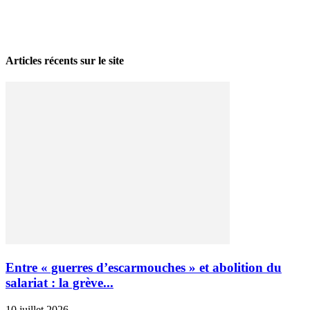
La grève politique et sociale – No 35, printemps 2026
28 avril 2026
Articles récents sur le site
Entre « guerres d’escarmouches » et abolition du
salariat : la grève...
10 juillet 2026