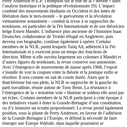
Perry Anderson et E.P. Thompson sur le rôle de la « théorie » dans
l’analyse historique et la politique révolutionnaire [9]. L’impact
combiné des mouvements étudiants en Occident et des luttes de
libération dans le tiers-monde – le guévarisme et la révolution
vietnamienne notamment – conduit la revue à se rapprocher du
trotskisme, en particulier de la IVe Internationale et de son théoricien
belge Ernest Mandel. L’influence plus ancienne de l’historien Isaac
Deutscher, collaborateur de Trotski réfugié en Angleterre, puis
devenu son biographe, continue également à opérer. Certains
membres de la NLR, parmi lesquels Tariq Ali, adhèrent à la IVe
Internationale et y exercent pour un temps des fonctions de
direction. Même si elle ouvrira largement ses colonnes à Mandel et
d’autres figures du trotskisme, la revue conserve son autonomie.
Avec l’émergence de mouvements de masse après 1968, l’espoir
s’installe de voir la coupure entre la théorie et la pratique enfin se
résorber. Il sera comme on sait de courte durée. Alors que le
thatchérisme bat son plein, la NLR se rapproche de la gauche du
parti travailliste, réunie autour de Tony Benn. La résistance à
l’émergence de la « troisième voie » blairiste se soldera elle aussi par
un échec. Certains membres de la NLR participent à cette époque à
des initiatives visant à doter la Grande-Bretagne d’une constitution,
ou d’y instaurer un scrutin proportionnel. La revue prend également
position, sous la plume de Perry Anderson, en faveur de l’adhésion
de la Grande-Bretagne à l’Europe, et défend la nécessité de faire
émerger une Europe fédérale, dans laquelle pourraient se