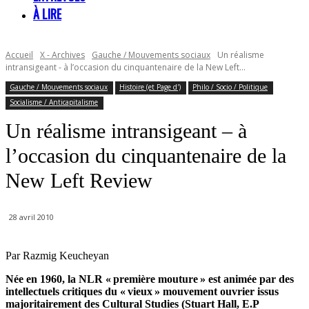
À LIRE
Accueil
X - Archives
Gauche / Mouvements sociaux
Un réalisme
intransigeant - à l’occasion du cinquantenaire de la New Left...
Gauche / Mouvements sociaux
Histoire (et Page d')
Philo / Socio / Politique
Socialisme / Anticapitalisme
Un réalisme intransigeant – à
l’occasion du cinquantenaire de la
New Left Review
28 avril 2010
Par Razmig Keucheyan
Née en 1960, la NLR « première mouture » est animée par des
intellectuels critiques du « vieux » mouvement ouvrier issus
majoritairement des Cultural Studies (Stuart Hall, E.P