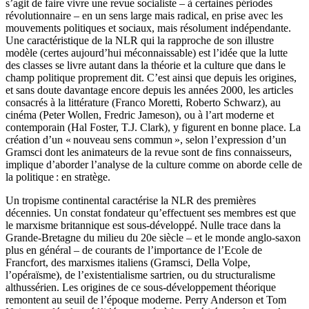
s’agit de faire vivre une revue socialiste – à certaines périodes
révolutionnaire – en un sens large mais radical, en prise avec les
mouvements politiques et sociaux, mais résolument indépendante.
Une caractéristique de la NLR qui la rapproche de son illustre
modèle (certes aujourd’hui méconnaissable) est l’idée que la lutte
des classes se livre autant dans la théorie et la culture que dans le
champ politique proprement dit. C’est ainsi que depuis les origines,
et sans doute davantage encore depuis les années 2000, les articles
consacrés à la littérature (Franco Moretti, Roberto Schwarz), au
cinéma (Peter Wollen, Fredric Jameson), ou à l’art moderne et
contemporain (Hal Foster, T.J. Clark), y figurent en bonne place. La
création d’un « nouveau sens commun », selon l’expression d’un
Gramsci dont les animateurs de la revue sont de fins connaisseurs,
implique d’aborder l’analyse de la culture comme on aborde celle de
la politique : en stratège.
Un tropisme continental caractérise la NLR des premières
décennies. Un constat fondateur qu’effectuent ses membres est que
le marxisme britannique est sous-développé. Nulle trace dans la
Grande-Bretagne du milieu du 20e siècle – et le monde anglo-saxon
plus en général – de courants de l’importance de l’Ecole de
Francfort, des marxismes italiens (Gramsci, Della Volpe,
l’opéraïsme), de l’existentialisme sartrien, ou du structuralisme
althussérien. Les origines de ce sous-développement théorique
remontent au seuil de l’époque moderne. Perry Anderson et Tom