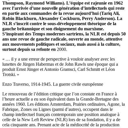
Thompson, Raymond Williams). L’équipe est rajeunie en 1962
avec l’arrivée d’une nouvelle génération d’intellectuels qui reste
en partie aux commandes de la revue aujourd’hui (Tariq Ali,
Robin Blackburn, Alexander Cockburn, Perry Anderson). La
NLR s’inscrit contre le sous-développement théorique de la
gauche britannique et son éloignement du marxisme.
S’inspirant des Temps modernes sartriens, la NLR est depuis 50
ans une revue de gauche radicale, ouverte au monde, attentive
aux mouvements politiques et sociaux, mais aussi à la culture,
surtout depuis sa refonte en
2000.
« … il y a une erreur de perspective à vouloir analyser avec les
lunettes de Jürgen Habermas et de John Rawls une époque qui a
produit Ernst Jünger et Antonio Gramsci, Carl Schmitt et Léon
Trotski. »
Enzo Traverso, 1914-1945. La guerre civile européenne
Le renouveau de l’édition critique que l’on constate en France à
l’heure actuelle a eu son équivalent dans la Grande-Bretagne des
années 1960. Les éditions Amsterdam, Prairies ordinaires, Agone, la
Fabrique, Zones ou Lignes (parmi d’autres), occupent dans le
champ intellectuel français contemporain une position analogue à
celle de la New Left Review (NLR) lors de sa fondation, il y a de
cela cinquante ans. Prenant acte de la médiocrité de la production