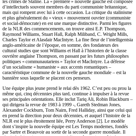
les crimes de Staline. La « première » nouvelle gauche est composée
d’intellectuels souvent membres du parti communiste britannique,
mais qui rompent avec lui à cette occasion. La critique du stalinisme
et plus généralement du « vieux » mouvement ouvrier (communiste
et social-démocrate) en est une marque distinctive. Parmi les figures
de la NLR des commencements, on trouve ainsi E.P. Thompson,
Raymond Williams, Stuart Hall, Ralph Miliband, C. Wright Mills,
Charles Taylor et Alasdair MacIntyre. La fine fleur de l’intelligentsia
anglo-américaine de l’époque, en somme, des fondateurs des
cultural studies que sont Williams et Hall à l’historien de la classe
ouvrière anglaise Thompson, en passant par les futurs philosophes
politiques « communautariens » Taylor et MacIntyre. La défense
d’un socialisme « humaniste » aux accents romantiques –
caractéristique commune de la nouvelle gauche mondiale – est la
bannière sous laquelle se placent ces penseurs.
Une équipe plus jeune prend le relai dès 1962. C’est peu ou prou la
même qui, cinq décennies plus tard, continue à impulser à la revue
ses principales orientations. Elle inclut Tariq Ali, Robin Blackburn –
qui dirigera la revue de 1983 à 1999 -, Gareth Stedman Jones,
Alexander Cockburn, Tom Nairn, Fred Halliday, ainsi que celui qui
en prend la direction pour deux décennies, et auquel l’histoire de la
NLR est le plus étroitement liée, Perry Anderson [2]. Le modèle
dont s’inspire la nouvelle équipe est Les Temps modernes, fondés
par Sartre et Beauvoir au sortir de la seconde guerre mondiale. Il