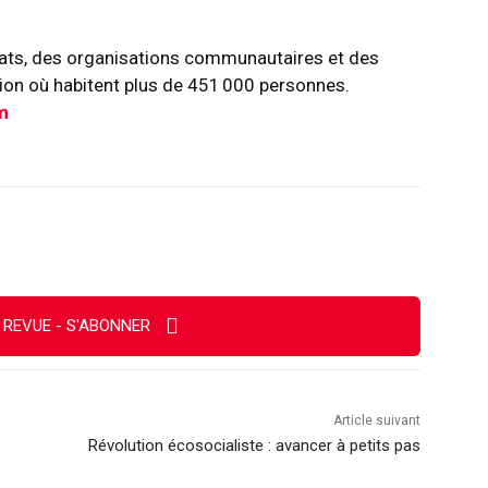
ats, des organisations communautaires et des
gion où habitent plus de 451 000 personnes.
m
Imprimer
 REVUE - S'ABONNER
Article suivant
Révolution écosocialiste : avancer à petits pas