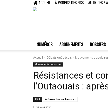
ACCUEIL
À PROPOS DES NCS
AUTRICES / 
NUMÉROS
ABONNEMENTS
DOSSIERS
Accueil
Débats québécois
Mouvements populaire
Mouvements populaires
Résistances et c
l’Outaouais : après
PAR
Alfonso Ibarra Ramirez
28 mai 2021