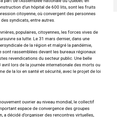
e la part de l’Assemblée nationale du Québec en
struction d’un hôpital de 600 lits, sont les fruits
 pression citoyenne, où convergent des personnes
es syndicats, entre autres.
vrières, populaires, citoyennes, les forces vives de
rsuivre sa lutte. Le 31 mars dernier, dans une
tersyndicale de la région et malgré la pandémie,
 se sont rassemblées devant les bureaux régionaux
stes revendications du secteur public. Une belle
8 avril lors de la journée internationale des morts ou
e de la loi en santé et sécurité, avec le projet de loi
ouvement ouvrier au niveau mondial, le collectif
, important espace de convergence des groupes
 a décidé d’organiser des rencontres virtuelles,