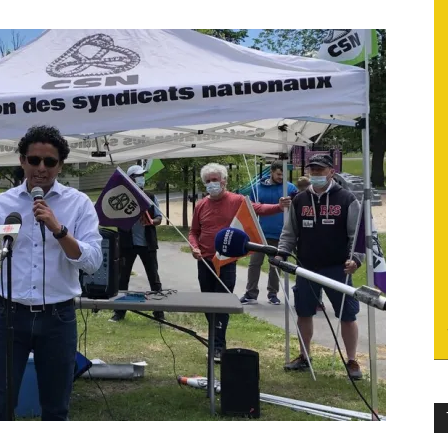
du
socialisme