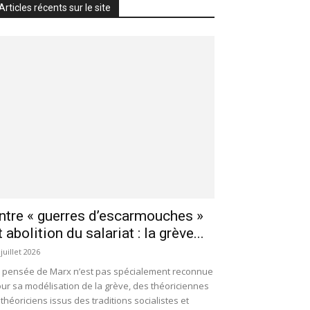
Articles récents sur le site
ntre « guerres d’escarmouches »
t abolition du salariat : la grève...
 juillet 2026
 pensée de Marx n’est pas spécialement reconnue
ur sa modélisation de la grève, des théoriciennes
 théoriciens issus des traditions socialistes et