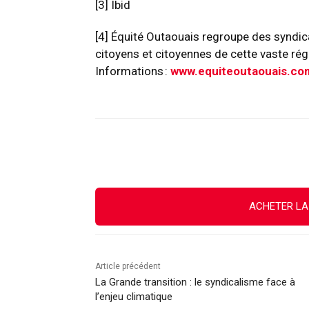
[3]
Ibid
[4]
Équité Outaouais regroupe des syndic
citoyens et citoyennes de cette vaste ré
Informations :
www.equiteoutaouais.co
Facebook
X
Email
ACHETER LA
Article précédent
La Grande transition : le syndicalisme face à
l’enjeu climatique