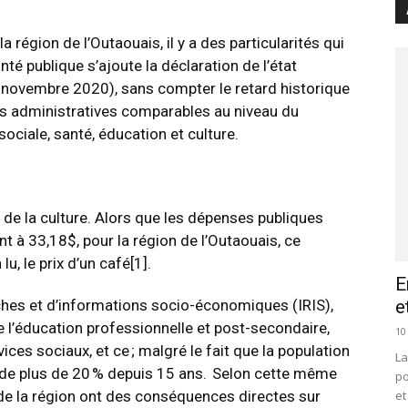
a région de l’Outaouais, il y a des particularités qui
anté publique s’ajoute la déclaration de l’état
 novembre 2020), sans compter le retard historique
ons administratives comparables au niveau du
ociale, santé, éducation et culture.
e de la culture. Alors que les dépenses publiques
 à 33,18$, pour la région de l’Outaouais, ce
u, le prix d’un café
[1]
.
E
e
rches et d’informations socio-économiques (IRIS),
 l’éducation professionnelle et post-secondaire,
10
ices sociaux, et ce ; malgré le fait que la population
La
 de plus de 20 % depuis 15 ans. Selon cette même
po
et
de la région ont des conséquences directes sur