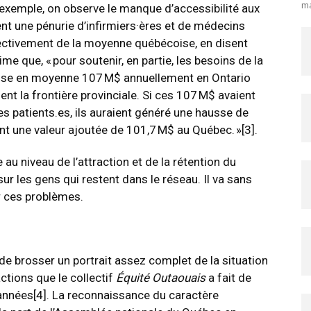
ma
ar exemple, on observe le manque d’accessibilité aux
ent une pénurie d’infirmiers·ères et de médecins
spectivement de la moyenne québécoise, en disent
time que, « pour soutenir, en partie, les besoins de la
ense en moyenne 107 M$ annuellement en Ontario
ent la frontière provinciale. Si ces 107 M$ avaient
s patients.es, ils auraient généré une hausse de
t une valeur ajoutée de 101,7 M$ au Québec. »
[3]
.
u niveau de l’attraction et de la rétention du
r les gens qui restent dans le réseau. Il va sans
r ces problèmes.
s de brosser un portrait assez complet de la situation
actions que le collectif
Équité Outaouais
a fait de
 années
[4]
. La reconnaissance du caractère