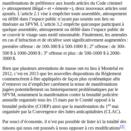
manifestations de préférence aux lourds articles du Code criminel
(« attroupement illégal » et « émeute »), deux nouveaux articles sont
ajoutés. L’article 2.1 vise à empêcher toute assemblée, attroupement
ou défilé dans l’espace public n’ayant pas soumis son lieu ou
itinéraire au SPVM. L’article 3.2 empêche quiconque participant à
quelque assemblée, attroupement ou défilé dans l’espace public de
se couvrir le visage sans motif raisonnable. Finalement, les amendes
en cas d’infraction et de récidive sont significativement augmentées :
e
première offense : de 100-300 $ à 500-1000 $ ; 2
offense : de 300-
e
500 $ à 1000-2000 $ ; 3
offense et plus : de 500-1000 $ à 2000-
3000 $.
Bien que plusieurs arrestations de masse ont eu lieu à Montréal en
2012, c’est en 2013 que les nouvelles dispositions du Règlement
commencèrent à être appliquées de façon plus systématique afin
d’entraver ou d’empêcher carrément la tenue de manifestations
jugées potentiellement ou historiquement problématiques par le
SPVM, notamment la manifestation contre la brutalité policière
annuelle organisée tous les 15 mars par le Comité opposé à la
er
brutalité policière (COBP) ainsi que la manifestation du 1
mai
organisée par la Convergence des luttes anticapitalistes (CLAC).
Par souci d’économie, il n’est pas possible de lister ici la totalité des
[3]
raisons qui nous ont poussés à nous opposer à ces modifications
.