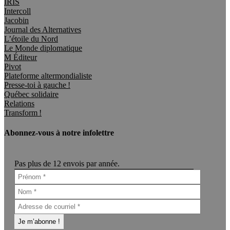
IRIS
Intercoll
Jacobin
Journal des Alternatives
L’étoile du Nord
Le Monde diplomatique
M Éditeur
Pivot
Plateforme altermondialiste
Presse-toi à gauche !
Québec solidaire
Relations
Transform !
Abonnez-vous à notre infolettre
Pas plus de 12 envois par année.