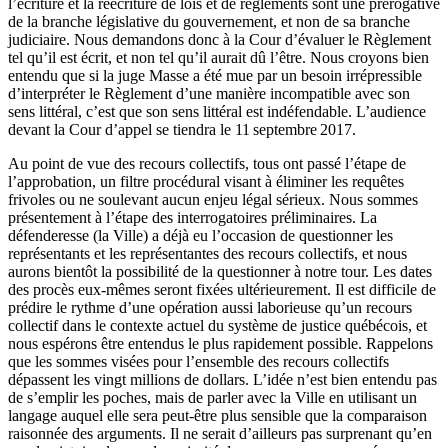
l’écriture et la réécriture de lois et de règlements sont une prérogative
de la branche législative du gouvernement, et non de sa branche
judiciaire. Nous demandons donc à la Cour d’évaluer le Règlement
tel qu’il est écrit, et non tel qu’il aurait dû l’être. Nous croyons bien
entendu que si la juge Masse a été mue par un besoin irrépressible
d’interpréter le Règlement d’une manière incompatible avec son
sens littéral, c’est que son sens littéral est indéfendable. L’audience
devant la Cour d’appel se tiendra le 11 septembre 2017.
Au point de vue des recours collectifs, tous ont passé l’étape de
l’approbation, un filtre procédural visant à éliminer les requêtes
frivoles ou ne soulevant aucun enjeu légal sérieux. Nous sommes
présentement à l’étape des interrogatoires préliminaires. La
défenderesse (la Ville) a déjà eu l’occasion de questionner les
représentants et les représentantes des recours collectifs, et nous
aurons bientôt la possibilité de la questionner à notre tour. Les dates
des procès eux-mêmes seront fixées ultérieurement. Il est difficile de
prédire le rythme d’une opération aussi laborieuse qu’un recours
collectif dans le contexte actuel du système de justice québécois, et
nous espérons être entendus le plus rapidement possible. Rappelons
que les sommes visées pour l’ensemble des recours collectifs
dépassent les vingt millions de dollars. L’idée n’est bien entendu pas
de s’emplir les poches, mais de parler avec la Ville en utilisant un
langage auquel elle sera peut-être plus sensible que la comparaison
raisonnée des arguments. Il ne serait d’ailleurs pas surprenant qu’en