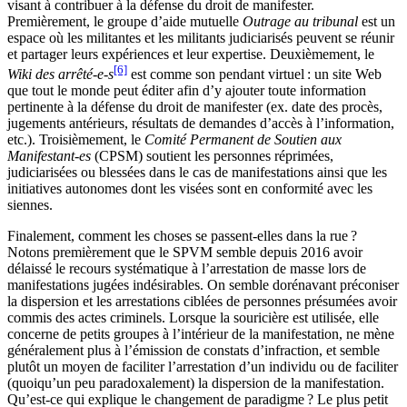
visant à contribuer à la défense du droit de manifester.
Premièrement, le groupe d’aide mutuelle
Outrage au tribunal
est un
espace où les militantes et les militants judiciarisés peuvent se réunir
et partager leurs expériences et leur expertise. Deuxièmement, le
[6]
Wiki des arrêté-e-s
est comme son pendant virtuel : un site Web
que tout le monde peut éditer afin d’y ajouter toute information
pertinente à la défense du droit de manifester (ex. date des procès,
jugements antérieurs, résultats de demandes d’accès à l’information,
etc.). Troisièmement, le
Comité Permanent de Soutien aux
Manifestant-es
(CPSM) soutient les personnes réprimées,
judiciarisées ou blessées dans le cas de manifestations ainsi que les
initiatives autonomes dont les visées sont en conformité avec les
siennes.
Finalement, comment les choses se passent-elles dans la rue ?
Notons premièrement que le SPVM semble depuis 2016 avoir
délaissé le recours systématique à l’arrestation de masse lors de
manifestations jugées indésirables. On semble dorénavant préconiser
la dispersion et les arrestations ciblées de personnes présumées avoir
commis des actes criminels. Lorsque la souricière est utilisée, elle
concerne de petits groupes à l’intérieur de la manifestation, ne mène
généralement plus à l’émission de constats d’infraction, et semble
plutôt un moyen de faciliter l’arrestation d’un individu ou de faciliter
(quoiqu’un peu paradoxalement) la dispersion de la manifestation.
Qu’est-ce qui explique le changement de paradigme ? Le plus petit