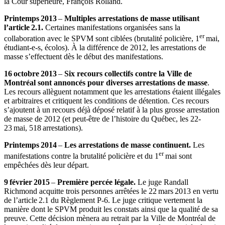
la Cour supérieure, François Rolland.
Printemps 2013
–
Multiples arrestations de masse utilisant
l’article 2.1.
Certaines manifestations organisées sans la
er
collaboration avec le SPVM sont ciblées (brutalité policière, 1
mai,
étudiant-e-s, écolos). À la différence de 2012, les arrestations de
masse s’effectuent dès le début des manifestations.
16 octobre 2013
–
Six recours collectifs contre la Ville de
Montréal sont annoncés pour diverses arrestations de masse
.
Les recours allèguent notamment que les arrestations étaient illégales
et arbitraires et critiquent les conditions de détention. Ces recours
s’ajoutent à un recours déjà déposé relatif à la plus grosse arrestation
de masse de 2012 (et peut-être de l’histoire du Québec, les 22-
23 mai, 518 arrestations).
Printemps 2014
–
Les arrestations de masse continuent.
Les
er
manifestations contre la brutalité policière et du 1
mai sont
empêchées dès leur départ.
9 février 2015
–
Première percée légale.
Le juge Randall
Richmond acquitte trois personnes arrêtées le 22 mars 2013 en vertu
de l’article 2.1 du Règlement P-6. Le juge critique vertement la
manière dont le SPVM produit les constats ainsi que la qualité de sa
preuve. Cette décision mènera au retrait par la Ville de Montréal de