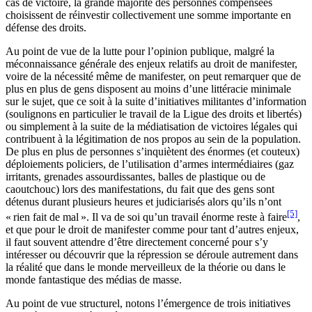
cas de victoire, la grande majorité des personnes compensées
choisissent de réinvestir collectivement une somme importante en
défense des droits.
Au point de vue de la lutte pour l’opinion publique, malgré la
méconnaissance générale des enjeux relatifs au droit de manifester,
voire de la nécessité même de manifester, on peut remarquer que de
plus en plus de gens disposent au moins d’une littéracie minimale
sur le sujet, que ce soit à la suite d’initiatives militantes d’information
(soulignons en particulier le travail de la Ligue des droits et libertés)
ou simplement à la suite de la médiatisation de victoires légales qui
contribuent à la légitimation de nos propos au sein de la population.
De plus en plus de personnes s’inquiètent des énormes (et couteux)
déploiements policiers, de l’utilisation d’armes intermédiaires (gaz
irritants, grenades assourdissantes, balles de plastique ou de
caoutchouc) lors des manifestations, du fait que des gens sont
détenus durant plusieurs heures et judiciarisés alors qu’ils n’ont
[5]
« rien fait de mal ». Il va de soi qu’un travail énorme reste à faire
,
et que pour le droit de manifester comme pour tant d’autres enjeux,
il faut souvent attendre d’être directement concerné pour s’y
intéresser ou découvrir que la répression se déroule autrement dans
la réalité que dans le monde merveilleux de la théorie ou dans le
monde fantastique des médias de masse.
Au point de vue structurel, notons l’émergence de trois initiatives