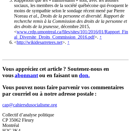
Rappelons que les « manifestants » sont, avec les assistés
sociaux, les membres de la société québécoise qui évoquent le
moins de sympathie selon le sondage récent mené par Pierre
Noreau
et al
.,
Droits de la personne et diversité. Rapport de
recherche remis à la Commission des droits de la personne et
des droits de la jeunesse,
décembre 2015,
<
www.crdp.umontreal.ca/files/sites/101/2016/01/Rapport_Fin
al_Diversite_Droits_Commission_2016.pdf
>.
↑
<
http://wikidesarretees.net
>.
↑
Vous appréciez cet article ? Soutenez-nous en
vous
abonnant
ou en faisant un
don.
Vous pouvez nous faire parvenir vos commentaires
par courriel ou à notre adresse postale :
cap@cahiersdusocialisme.org
Collectif d’analyse politique
CP 35062 Fleury
Montréal
H2C 3K4