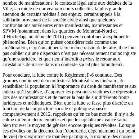
nombre de manifestations, le contexte légal suite aux défaites de la
Ville, la crainte de nouveaux recours collectifs, la plus grande
attention de certains médias à ces enjeux, certains appels à la
solidarité provenant de la société civile ainsi que quelques
confrontations antérieures entre manifestants, manifestantes et
SPVM (notamment dans les quartiers de Montréal-Nord et
d’Hochelaga au début de 2016) peuvent contribuer à expliquer le
phénomène. Bien qu’on puisse considérer cela comme une
amélioration, et qu’on ait peut-être même raison de le faire, il ne faut
pas oublier qu’une dispersion n’est pas nécessairement moins injuste
qu’une souricière, et que rien n’interdit
a priori
le retour aux
arrestations de masse dans un contexte social plus tumultueux.
Pour conclure, la lutte contre le Règlement P-6 continue. Des
groupes continuent de manifester à Montréal sans itinéraire, de
sensibiliser la population à l’importance du droit de manifester et aux
enjeux qu’il soulève, d’appuyer les personnes victimes de répression
lors des manifestations et de mener la bataille sur différents fronts
juridiques et médiatiques. Bien que la lutte se fasse plus discrète en
fonction de la conjoncture sociale et politique apaisée
comparativement à 2012, rappelons qu’en ce bas monde, il n’y a de
calme qu’entre deux tempêtes et que le capitalisme avancé saura
bien trouver le moyen de générer encore quelques révoltes. Lorsque
ces révoltes ont la décence (ou l’étourderie, dépendamment du point
de vue) de s’exprimer de manière pacifique, la moindre des choses