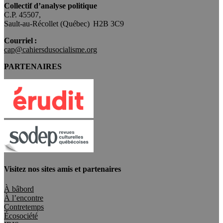
Collectif d’analyse politique
C.P. 45507,
Sault-au-Récollet (Québec) H2B 3C9
Courriel :
cap@cahiersdusocialisme.org
PARTENAIRES
Visitez nos sites amis et partenaires
À bâbord
À l’encontre
Contretemps
Écosociété