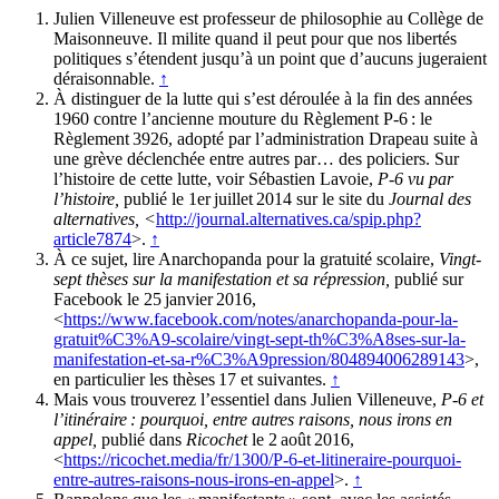
Julien Villeneuve est professeur de philosophie au Collège de
Maisonneuve. Il milite quand il peut pour que nos libertés
politiques s’étendent jusqu’à un point que d’aucuns jugeraient
déraisonnable.
↑
À distinguer de la lutte qui s’est déroulée à la fin des années
1960 contre l’ancienne mouture du Règlement P-6 : le
Règlement 3926, adopté par l’administration Drapeau suite à
une grève déclenchée entre autres par… des policiers. Sur
l’histoire de cette lutte, voir Sébastien Lavoie,
P-6 vu par
l’histoire,
publié le 1er juillet 2014 sur le site du
Journal des
alternatives, <
http://journal.alternatives.ca/spip.php?
article7874
>.
↑
À ce sujet, lire Anarchopanda pour la gratuité scolaire,
Vingt-
sept thèses sur la manifestation et sa répression,
publié sur
Facebook le 25 janvier 2016,
<
https://www.facebook.com/notes/anarchopanda-pour-la-
gratuit%C3%A9-scolaire/vingt-sept-th%C3%A8ses-sur-la-
manifestation-et-sa-r%C3%A9pression/804894006289143
>,
en particulier les thèses 17 et suivantes.
↑
Mais vous trouverez l’essentiel dans Julien Villeneuve,
P-6 et
l’itinéraire : pourquoi, entre autres raisons, nous irons en
appel,
publié dans
Ricochet
le 2 août 2016,
<
https://ricochet.media/fr/1300/P-6-et-litineraire-pourquoi-
entre-autres-raisons-nous-irons-en-appel
>.
↑