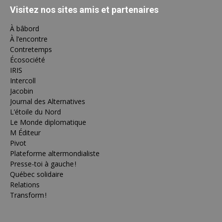
Visitez nos sites amis et partenaires
À bâbord
À l’encontre
Contretemps
Écosociété
IRIS
Intercoll
Jacobin
Journal des Alternatives
L’étoile du Nord
Le Monde diplomatique
M Éditeur
Pivot
Plateforme altermondialiste
Presse-toi à gauche !
Québec solidaire
Relations
Transform !