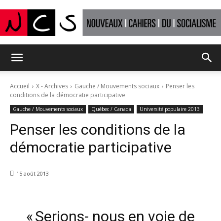
Nouveaux
Accueil
X - Archives
Gauche / Mouvements sociaux
Penser les
conditions de la démocratie participative
Cahiers
Gauche / Mouvements sociaux
Québec / Canada
Université populaire 2013
Penser les conditions de la
démocratie participative
du
15 août 2013
socialisme
« Serions- nous en voie de