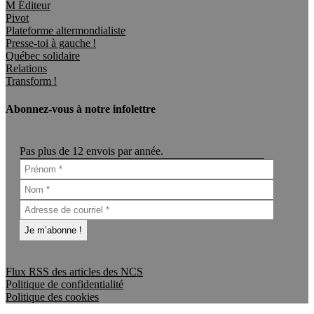
M Éditeur
Pivot
Plateforme altermondialiste
Presse-toi à gauche !
Québec solidaire
Relations
Transform !
Abonnez-vous à notre infolettre
Pas plus de 12 envois par année.
Flux RSS des articles des NCS
Politique de confidentialité
Politique des cookies