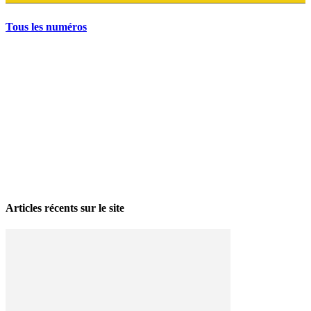
Tous les numéros
La grève politique et sociale – No 35, printemps 2026
28 avril 2026
Articles récents sur le site