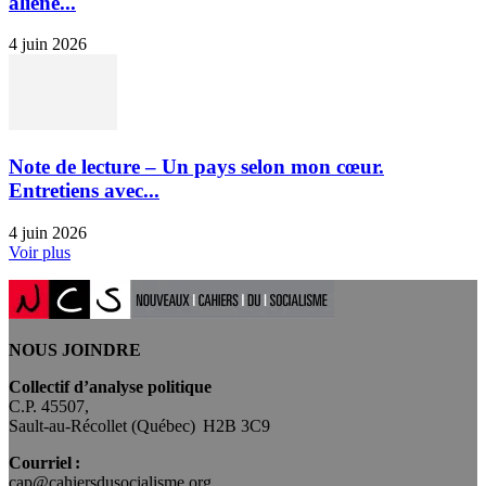
aliéné...
4 juin 2026
Note de lecture – Un pays selon mon cœur.
Entretiens avec...
4 juin 2026
Voir plus
NOUS JOINDRE
Collectif d’analyse politique
C.P. 45507,
Sault-au-Récollet (Québec) H2B 3C9
Courriel :
cap@cahiersdusocialisme.org