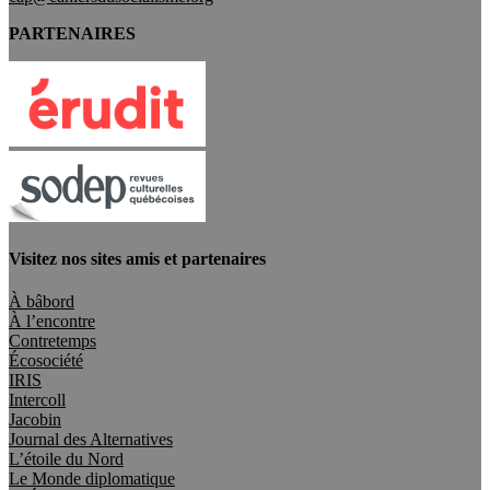
PARTENAIRES
Visitez nos sites amis et partenaires
À bâbord
À l’encontre
Contretemps
Écosociété
IRIS
Intercoll
Jacobin
Journal des Alternatives
L’étoile du Nord
Le Monde diplomatique