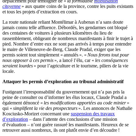
déplacement pour témoigner de «
la formidable
mobilisation
citoyenne
» aux quatre coins de la province, contre les puits existants
et tous les projets d’extraction en cours.
La route nationale reliant Montélimar à Aubenas n’a sans doute
jamais connu telle affluence. Débordés, les gendarmes ont bloqué
des centaines de voitures à plusieurs kilomètres du lieu de
rassemblement, obligeant de nombreux manifestants à finir le trajet à
pied. Nombre d’entre eux ne sont pas arrivés à temps pour entendre
le maire de Villeneuve-de-Berg, Claude Pradal, exiger que les
permis soient tout simplement « annulés ». «
Nous ferons tout pour
nous opposer à ces permis
», a lancé l’élu, car «
les conséquences
seraient lourdes
» pour l’agriculture et le tourisme, piliers de la vie
locale.
Attaquer les permis d’exploration au tribunal administratif
Fustigeant l’irresponsabilité du gouvernement qui n’a pas pris la
peine de consulter ou d’informer les élus locaux, Claude Pradal a
également dénoncé «
les modifications apportées au code minier
»
qui «
simplifient la vie des prospecteurs
». Les annonces de Nathalie
Kosciusko-Morizet concernant une
suspension des travaux
d’exploration
– dans l’attente des conclusions d’une mission
d’évaluation – n’ont guère rassuré les manifestants. Heureux de se
retrouver aussi nombreux, ils ont plutôt envie d’en découdre !