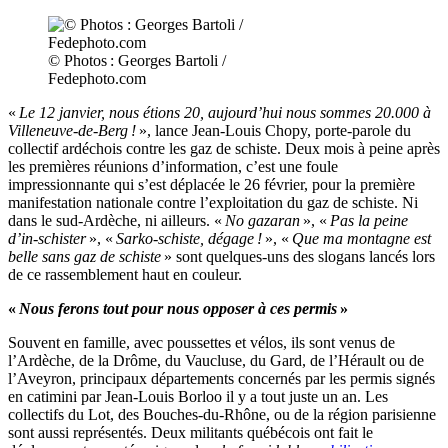
© Photos : Georges Bartoli /
Fedephoto.com
«
Le 12 janvier, nous étions 20, aujourd’hui nous sommes 20.000 à
Villeneuve-de-Berg !
», lance Jean-Louis Chopy, porte-parole du
collectif ardéchois contre les gaz de schiste. Deux mois à peine après
les premières réunions d’information, c’est une foule
impressionnante qui s’est déplacée le 26 février, pour la première
manifestation nationale contre l’exploitation du gaz de schiste. Ni
dans le sud-Ardèche, ni ailleurs. «
No gazaran
», «
Pas la peine
d’in-schister
», «
Sarko-schiste, dégage !
», «
Que ma montagne est
belle sans gaz de schiste
» sont quelques-uns des slogans lancés lors
de ce rassemblement haut en couleur.
«
Nous ferons tout pour nous opposer à ces permis
»
Souvent en famille, avec poussettes et vélos, ils sont venus de
l’Ardèche, de la Drôme, du Vaucluse, du Gard, de l’Hérault ou de
l’Aveyron, principaux départements concernés par les permis signés
en catimini par Jean-Louis Borloo il y a tout juste un an. Les
collectifs du Lot, des Bouches-du-Rhône, ou de la région parisienne
sont aussi représentés. Deux militants québécois ont fait le