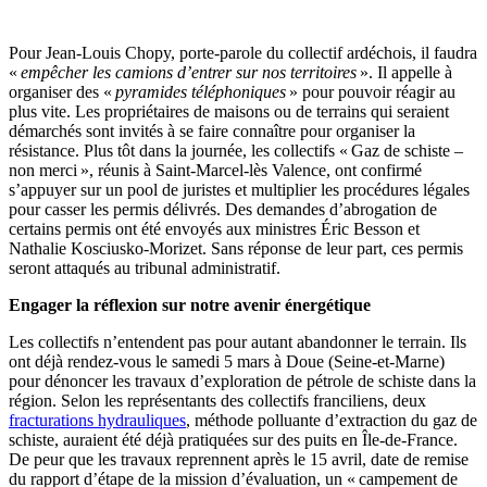
Pour Jean-Louis Chopy, porte-parole du collectif ardéchois, il faudra
«
empêcher les camions d’entrer sur nos territoires
». Il appelle à
organiser des «
pyramides téléphoniques
» pour pouvoir réagir au
plus vite. Les propriétaires de maisons ou de terrains qui seraient
démarchés sont invités à se faire connaître pour organiser la
résistance. Plus tôt dans la journée, les collectifs « Gaz de schiste –
non merci », réunis à Saint-Marcel-lès Valence, ont confirmé
s’appuyer sur un pool de juristes et multiplier les procédures légales
pour casser les permis délivrés. Des demandes d’abrogation de
certains permis ont été envoyés aux ministres Éric Besson et
Nathalie Kosciusko-Morizet. Sans réponse de leur part, ces permis
seront attaqués au tribunal administratif.
Engager la réflexion sur notre avenir énergétique
Les collectifs n’entendent pas pour autant abandonner le terrain. Ils
ont déjà rendez-vous le samedi 5 mars à Doue (Seine-et-Marne)
pour dénoncer les travaux d’exploration de pétrole de schiste dans la
région. Selon les représentants des collectifs franciliens, deux
fracturations hydrauliques
, méthode polluante d’extraction du gaz de
schiste, auraient été déjà pratiquées sur des puits en Île-de-France.
De peur que les travaux reprennent après le 15 avril, date de remise
du rapport d’étape de la mission d’évaluation, un « campement de