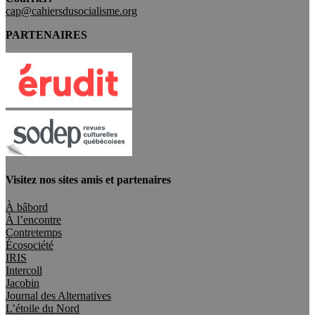
cap@cahiersdusocialisme.org
PARTENAIRES
Visitez nos sites amis et partenaires
À bâbord
À l’encontre
Contretemps
Écosociété
IRIS
Intercoll
Jacobin
Journal des Alternatives
L’étoile du Nord