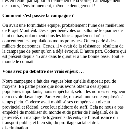
très en retard par rapport à l’entretien de la voirie, l’aménagement
des parcs, l’environnement, même le déneigement !
Comment s’est passée ta campagne ?
On avait une formidable équipe, probablement l’une des meilleures
de Projet Montréal. Des super bénévoles ont sillonné le quartier de
haut en bas, notamment dans les blocs appartement où se
concentrent les populations moins pourvues. On en parlé à des
milliers de personnes. Certes, il y avait de la résistance, résultant de
la campagne de peur qu’on a déjà évoqué. D’autre part, Coderre qui
est présent depuis 45 ans dans le quartier a une bonne base. Tout le
monde le connait.
Vous avez pu débattre des vrais enjeux …
Notre campagne a fait des vagues bien qu’elle disposait peu de
moyens. En partie parce que nous avons obtenu des appuis
populaires importants, nous empêchant, selon les normes en vigueur
de recevoir davantage. Par exemple, on avait une seule employée à
temps plein. Coderre avait mobilisé ses compères au niveau
provincial et fédéral, avec leur pléthore de staff. Cela ne nous a pas
empêché de mobiliser du monde et de parler de l’inégalité, de la
pauvreté, du manque de logements décents, de l’insuffisance du
transport public, et bien sûr, du profilage racial et de la
discrimination.