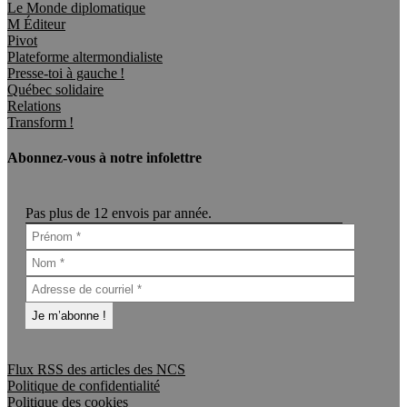
Le Monde diplomatique
M Éditeur
Pivot
Plateforme altermondialiste
Presse-toi à gauche !
Québec solidaire
Relations
Transform !
Abonnez-vous à notre infolettre
Pas plus de 12 envois par année.
Flux RSS des articles des NCS
Politique de confidentialité
Politique des cookies