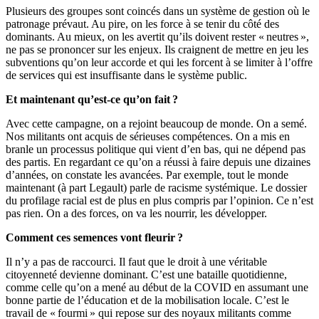
Plusieurs des groupes sont coincés dans un système de gestion où le
patronage prévaut. Au pire, on les force à se tenir du côté des
dominants. Au mieux, on les avertit qu’ils doivent rester « neutres »,
ne pas se prononcer sur les enjeux. Ils craignent de mettre en jeu les
subventions qu’on leur accorde et qui les forcent à se limiter à l’offre
de services qui est insuffisante dans le système public.
Et maintenant qu’est-ce qu’on fait ?
Avec cette campagne, on a rejoint beaucoup de monde. On a semé.
Nos militants ont acquis de sérieuses compétences. On a mis en
branle un processus politique qui vient d’en bas, qui ne dépend pas
des partis. En regardant ce qu’on a réussi à faire depuis une dizaines
d’années, on constate les avancées. Par exemple, tout le monde
maintenant (à part Legault) parle de racisme systémique. Le dossier
du profilage racial est de plus en plus compris par l’opinion. Ce n’est
pas rien. On a des forces, on va les nourrir, les développer.
Comment ces semences vont fleurir ?
Il n’y a pas de raccourci. Il faut que le droit à une véritable
citoyenneté devienne dominant. C’est une bataille quotidienne,
comme celle qu’on a mené au début de la COVID en assumant une
bonne partie de l’éducation et de la mobilisation locale. C’est le
travail de « fourmi » qui repose sur des noyaux militants comme