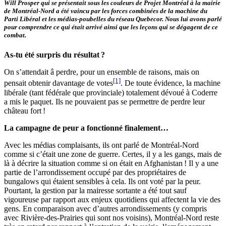
Will Prosper qui se présentait sous les couleurs de Projet Montréal à la mairie
de Montréal-Nord a été vaincu par les forces combinées de la machine du
Parti Libéral et les médias-poubelles du réseau Quebecor. Nous lui avons parlé
pour comprendre ce qui était arrivé ainsi que les leçons qui se dégagent de ce
combat.
As-tu été surpris du résultat ?
On s’attendait â perdre, pour un ensemble de raisons, mais on
[1]
pensait obtenir davantage de votes
. De toute évidence, la machine
libérale (tant fédérale que provinciale) totalement dévoué à Coderre
a mis le paquet. Ils ne pouvaient pas se permettre de perdre leur
château fort !
La campagne de peur a fonctionné finalement…
Avec les médias complaisants, ils ont parlé de Montréal-Nord
comme si c’était une zone de guerre. Certes, il y a les gangs, mais de
là à décrire la situation comme si on était en Afghanistan ! Il y a une
partie de l’arrondissement occupé par des propriétaires de
bungalows qui étaient sensibles à cela. Ils ont voté par la peur.
Pourtant, la gestion par la mairesse sortante a été tout sauf
vigoureuse par rapport aux enjeux quotidiens qui affectent la vie des
gens. En comparaison avec d’autres arrondissements (y compris
avec Rivière-des-Prairies qui sont nos voisins), Montréal-Nord reste