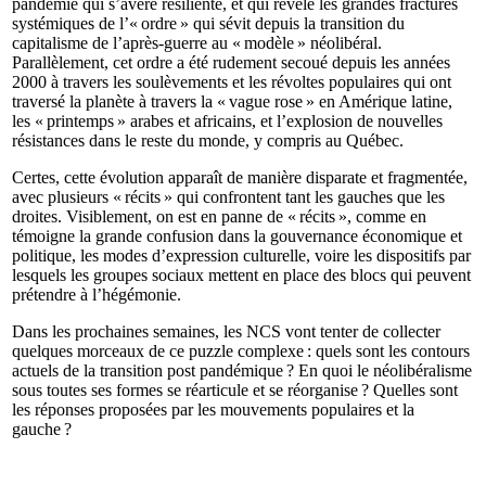
pandémie qui s’avère résiliente, et qui révèle les grandes fractures
systémiques de l’« ordre » qui sévit depuis la transition du
capitalisme de l’après-guerre au « modèle » néolibéral.
Parallèlement, cet ordre a été rudement secoué depuis les années
2000 à travers les soulèvements et les révoltes populaires qui ont
traversé la planète à travers la « vague rose » en Amérique latine,
les « printemps » arabes et africains, et l’explosion de nouvelles
résistances dans le reste du monde, y compris au Québec.
Certes, cette évolution apparaît de manière disparate et fragmentée,
avec plusieurs « récits » qui confrontent tant les gauches que les
droites. Visiblement, on est en panne de « récits », comme en
témoigne la grande confusion dans la gouvernance économique et
politique, les modes d’expression culturelle, voire les dispositifs par
lesquels les groupes sociaux mettent en place des blocs qui peuvent
prétendre à l’hégémonie.
Dans les prochaines semaines, les NCS vont tenter de collecter
quelques morceaux de ce puzzle complexe : quels sont les contours
actuels de la transition post pandémique ? En quoi le néolibéralisme
sous toutes ses formes se réarticule et se réorganise ? Quelles sont
les réponses proposées par les mouvements populaires et la
gauche ?