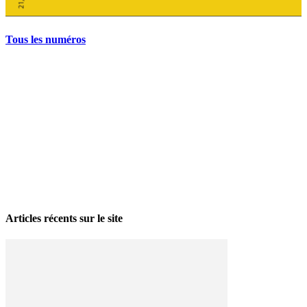
Tous les numéros
La grève politique et sociale – No 35, printemps 2026
28 avril 2026
Articles récents sur le site