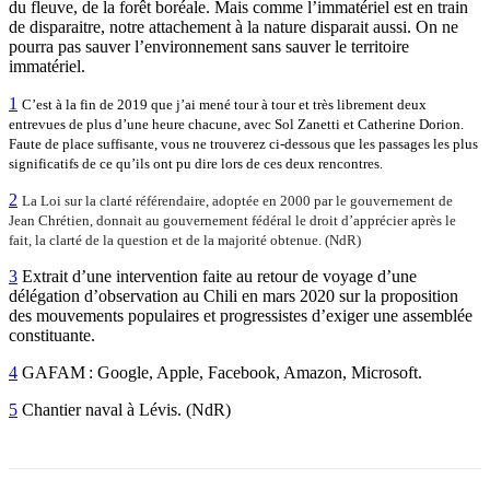
du fleuve, de la forêt boréale. Mais comme l’immatériel est en train
de disparaitre, notre attachement à la nature disparait aussi. On ne
pourra pas sauver l’environnement sans sauver le territoire
immatériel.
1
C’est à la fin de 2019 que j’ai mené tour à tour et très librement deux
entrevues de plus d’une heure chacune, avec Sol Zanetti et Catherine Dorion.
Faute de place suffisante, vous ne trouverez ci-dessous que les passages les plus
significatifs de ce qu’ils ont pu dire lors de ces deux rencontres.
2
La Loi sur la clarté référendaire, adoptée en 2000 par le gouvernement de
Jean Chrétien,
donnait au gouvernement fédéral le droit d’apprécier après le
fait, la clarté de la question et de la majorité obtenue. (NdR)
3
Extrait d’une intervention faite au retour de voyage d’une
délégation d’observation au Chili en mars 2020 sur la proposition
des mouvements populaires et progressistes d’exiger une assemblée
constituante.
4
GAFAM : Google, Apple, Facebook, Amazon, Microsoft.
5
Chantier naval à Lévis. (NdR)