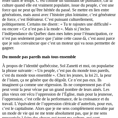
relier dans le temps. C’est comme un stimulant de puissance, car la
culture quand elle est vraiment populaire, issue du peuple, c’est une
force qui ne peut qu’être héritée du passé. Se mettre en lien entre
générations, mais aussi avec l’histoire plus lointaine, c’est générateur
de force, c’est fédérateur. C’est puissant culturellement,
politiquement. Certains me disent : « Tu te rajoutes une difficulté »
ou encore « Ce n’est pas à la mode ». Mais si j’inclus
l’indépendance du Québec dans mes luttes pour l’émancipation, ce
n’est pas seulement parce que j’aime cette cause-là, c’est aussi parce
que je suis convaincue que c’est un moteur qui va nous permettre de
gagner.
Du monde pas pareils mais tous ensemble
À propos de l’identité québécoise, Sol Zanetti et moi, on popularise
la phrase suivante : « Un peuple, c’est pas du monde tous pareils,
c’est du monde tous ensemble ». Chez les jeunes, la loi 21, la peur
de l’islam, ça ne génère que du dégoût. Ce n’est pas eux. Ils
imaginent ça comme une régression. Ils ne comprennent pas d’où
peut venir la peur vécue par un grand nombre de leurs ainés. Les
plus vieux ont vécu l’oppression de l’Église, mais pour la jeunesse,
l’oppression, c’est celle de la performance, de la croissance et du
travail. L’équivalent de l’oppression cléricale d’autrefois, pour eux,
c’est le capitalisme. Alors que je me sens complètement envahie par
un mode de vie qui ne me tente absolument pas, que je me sens
pressurisée à faire des choses qui tuent ma culture, qui sont