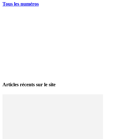
Tous les numéros
La grève politique et sociale – No 35, printemps 2026
28 avril 2026
Articles récents sur le site