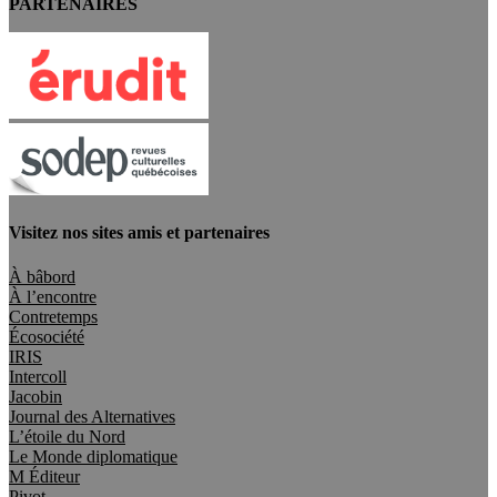
PARTENAIRES
Visitez nos sites amis et partenaires
À bâbord
À l’encontre
Contretemps
Écosociété
IRIS
Intercoll
Jacobin
Journal des Alternatives
L’étoile du Nord
Le Monde diplomatique
M Éditeur
Pivot