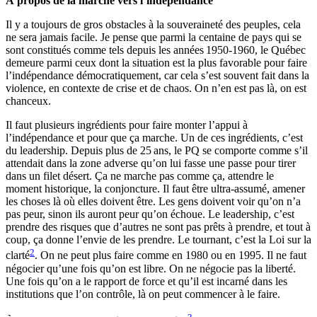
À propos de la marche vers l’indépendance
Il y a toujours de gros obstacles à la souveraineté des peuples, cela
ne sera jamais facile. Je pense que parmi la centaine de pays qui se
sont constitués comme tels depuis les années 1950-1960, le Québec
demeure parmi ceux dont la situation est la plus favorable pour faire
l’indépendance démocratiquement, car cela s’est souvent fait dans la
violence, en contexte de crise et de chaos. On n’en est pas là, on est
chanceux.
Il faut plusieurs ingrédients pour faire monter l’appui à
l’indépendance et pour que ça marche. Un de ces ingrédients, c’est
du leadership. Depuis plus de 25 ans, le PQ se comporte comme s’il
attendait dans la zone adverse qu’on lui fasse une passe pour tirer
dans un filet désert. Ça ne marche pas comme ça, attendre le
moment historique, la conjoncture. Il faut être ultra-assumé, amener
les choses là où elles doivent être. Les gens doivent voir qu’on n’a
pas peur, sinon ils auront peur qu’on échoue. Le leadership, c’est
prendre des risques que d’autres ne sont pas prêts à prendre, et tout à
coup, ça donne l’envie de les prendre. Le tournant, c’est la Loi sur la
2
clarté
. On ne peut plus faire comme en 1980 ou en 1995. Il ne faut
négocier qu’une fois qu’on est libre. On ne négocie pas la liberté.
Une fois qu’on a le rapport de force et qu’il est incarné dans les
institutions que l’on contrôle, là on peut commencer à le faire.