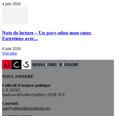
4 juin 2026
Note de lecture – Un pays selon mon cœur.
Entretiens avec...
4 juin 2026
Voir plus
NOUS JOINDRE
Collectif d’analyse politique
C.P. 45507,
Sault-au-Récollet (Québec) H2B 3C9
Courriel :
cap@cahiersdusocialisme.org