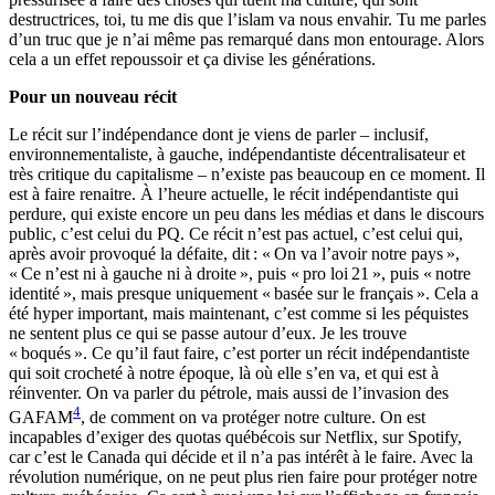
destructrices, toi, tu me dis que l’islam va nous envahir. Tu me parles
d’un truc que je n’ai même pas remarqué dans mon entourage. Alors
cela a un effet repoussoir et ça divise les générations.
Pour un nouveau récit
Le récit sur l’indépendance dont je viens de parler – inclusif,
environnementaliste, à gauche, indépendantiste décentralisateur et
très critique du capitalisme – n’existe pas beaucoup en ce moment. Il
est à faire renaitre. À l’heure actuelle, le récit indépendantiste qui
perdure, qui existe encore un peu dans les médias et dans le discours
public, c’est celui du PQ. Ce récit n’est pas actuel, c’est celui qui,
après avoir provoqué la défaite, dit : « On va l’avoir notre pays »,
« Ce n’est ni à gauche ni à droite », puis « pro loi 21 », puis « notre
identité », mais presque uniquement « basée sur le français ». Cela a
été hyper important, mais maintenant, c’est comme si les péquistes
ne sentent plus ce qui se passe autour d’eux. Je les trouve
« boqués ». Ce qu’il faut faire, c’est porter un récit indépendantiste
qui soit crocheté à notre époque, là où elle s’en va, et qui est à
réinventer. On va parler du pétrole, mais aussi de l’invasion des
4
GAFAM
, de comment on va protéger notre culture. On est
incapables d’exiger des quotas québécois sur Netflix, sur Spotify,
car c’est le Canada qui décide et il n’a pas intérêt à le faire. Avec la
révolution numérique, on ne peut plus rien faire pour protéger notre