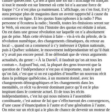
culture québécoise. Ça sert à quoi une loi sur l’affichage en français
si tout le monde est sur Internet où cette loi n’a aucune force de
frappe ? Ce n’est plus ça maintenant. L’affichage, on s’en fout, il n’y
aura presque plus de magasins dans un avenir rapproché à cause du
commerce en ligne. Et les quotas francophones à la radio ? Plus
personne n’écoutera la radio ; bientôt, toutes les émissions seront sur
le Web, où encore une fois l’histoire des quotas est réduite à néant.
On est dans une grosse révolution sur laquelle on n’a absolument
pas de prise. Mais cette révision à faire – vis-à-vis du pétrole, de la
révolution numérique, des changements climatiques, du retour au
local –, quand on a commencé à s’y intéresser à Option nationale,
puis à Québec solidaire, le mouvement indépendantiste tel qu’il était
n’y avait pas encore pensé. Il ne défendait que de vieux arguments
5
actualisés, du genre : « À la Davie
, il faudrait qu’on ait tous les
contrats ». Aujourd’hui, oui, la plupart des gens trouvent que la
question de l’indépendance n’est pas si importante, mais le pari
qu’on fait, c’est que si on est capables d’insuffler un nouveau récit
dans la politique québécoise, à un moment donné, avec les
changements démographiques et les changements dans les
mentalités, ce récit va devenir dominant parce qu’il est le plus
inspirant dans le contexte actuel. Et de tous les récits
indépendantistes, c’est lui qui nous mènera à l’assemblée
constituante, c’est autour de lui que s’effectueront des convergences,
d’une cause d’émancipation à l’autre et d’une génération à l’autre.
On mise sur un récit qui a le plus de chance de devenir un moteur de