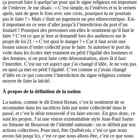
ça pouvait faire à quelqu’un pour qui le signe religieux est important
de l’enlever. Je me disais : « C’est simple, tu l’enlèves et tu le remets
après, tant de gens le font avec une croix, pourquoi tu ne pourrais
pas le faire ? » Mais c’était un jugement un peu ethnocentrique. Est-
il important en ce sens d’aller jusqu’à l’interdiction du port d’un
foulard ? Pourquoi des personnes ont-elles le sentiment qu’il faut le
faire ? C’est ce que je leur ai demandé lors des audiences sur le
projet de loi 21 : « C’est quoi le danger ? » Car il faut avoir une
bonne raison d’ordre collectif pour le faire. Si autoriser le port du
voile dans les écoles met vraiment en péril l’égalité des hommes et
des femmes, si on peut faire cette démonstration, alors là il faut
l’interdire. C’est sur cet aspect que j’ai changé d’idée. Je ne vois pas
en quoi ça met en péril l’égalité. C’est comme si j’avais changé
d’idée en ce qui concerne l’interdiction du signe religieux comme
moyen de faire la laïcité.
À propos de la définition de la nation
La nation, comme le dit Ernest Renan, c’est le sentiment de se
reconnaitre dans les sacrifices faits par notre collectivité dans le
passé, et c’est le désir renouvelé d’en faire encore. En gros donc, ce
sont les projets. J’ai une vision existentialiste style Jean-Paul Sartre
ou Simone de Beauvoir de l’identité nationale : on se définit par nos
actions collectives. Pour moi, être Québécois, c’est ce que nous
avons fait jusqu’ici, c’est ce que nous allons être, c’est ce que nous