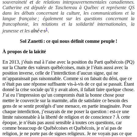
souveraineté
et
de relations intergouvernementales canadiennes.
Catherine est députée de Taschereau à Québec et représente QS
dans les débats concernant la culture, les communications et la
langue française ; également sur les questions concernant la
francophonie, les relations et la solidarité internationales, la
1
jeunesse et les
aîné·e·
s
.
Sol Zanetti : ce qui nous définit comme peuple !
À propos de la laïcité
En 2013, j’étais mal à l’aise avec la position du Parti québécois (PQ)
sur la Charte des valeurs québécoises, mais je l’étais aussi avec la
position inverse, celle de l’interdiction d’aucun signe, qui ne
m’apparaissait pas raisonnable. Comme si on faisait du déni, que ce
n’était pas une réponse suffisante vis-à-vis de ce qui se passait. Étant
donné la crise sociale qu’il y avait alors, il fallait faire quelque chose.
J’ai eu l’impression qu’un compromis était la bonne chose pour
mettre le couvercle sur la marmite, afin de satisfaire ce besoin des
gens de se sentir protégés d’une menace, en partie imaginaire. Pour
chaque interdiction, j’essayais de me poser la question : est-ce une
limite raisonnable à la liberté de religion et de conscience ? À cette
époque, je n’étais pas aussi sensible à toutes ces questions, car
comme beaucoup de Québécoises et Québécois, je n’ai pas de
religion, je ne porte pas de signes religieux. Je ne voyais pas ce que