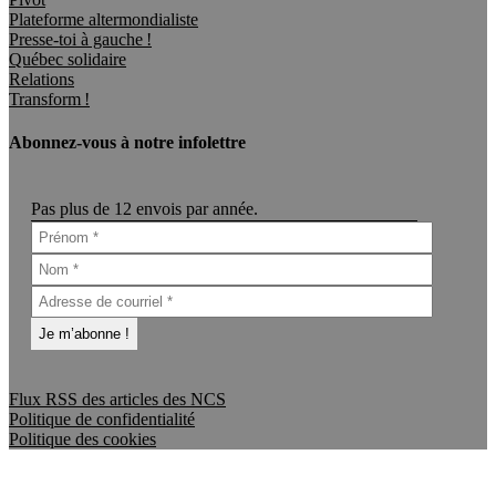
Plateforme altermondialiste
Presse-toi à gauche !
Québec solidaire
Relations
Transform !
Abonnez-vous à notre infolettre
Pas plus de 12 envois par année.
Flux RSS des articles des NCS
Politique de confidentialité
Politique des cookies