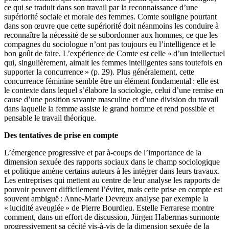
ce qui se traduit dans son travail par la reconnaissance d’une
supériorité sociale et morale des femmes. Comte souligne pourtant
dans son œuvre que cette supériorité doit néanmoins les conduire à
reconnaître la nécessité de se subordonner aux hommes, ce que les
compagnes du sociologue n’ont pas toujours eu l’intelligence et le
bon goût de faire. L’expérience de Comte est celle « d’un intellectuel
qui, singulièrement, aimait les femmes intelligentes sans toutefois en
supporter la concurrence » (p. 29). Plus généralement, cette
concurrence féminine semble être un élément fondamental : elle est
le contexte dans lequel s’élabore la sociologie, celui d’une remise en
cause d’une position savante masculine et d’une division du travail
dans laquelle la femme assiste le grand homme et rend possible et
pensable le travail théorique.
Des tentatives de prise en compte
L’émergence progressive et par à-coups de l’importance de la
dimension sexuée des rapports sociaux dans le champ sociologique
et politique amène certains auteurs à les intégrer dans leurs travaux.
Les entreprises qui mettent au centre de leur analyse les rapports de
pouvoir peuvent difficilement l’éviter, mais cette prise en compte est
souvent ambiguë : Anne-Marie Devreux analyse par exemple la
« lucidité aveuglée » de Pierre Bourdieu. Estelle Ferrarese montre
comment, dans un effort de discussion, Jürgen Habermas surmonte
progressivement sa cécité vis-à-vis de la dimension sexuée de la