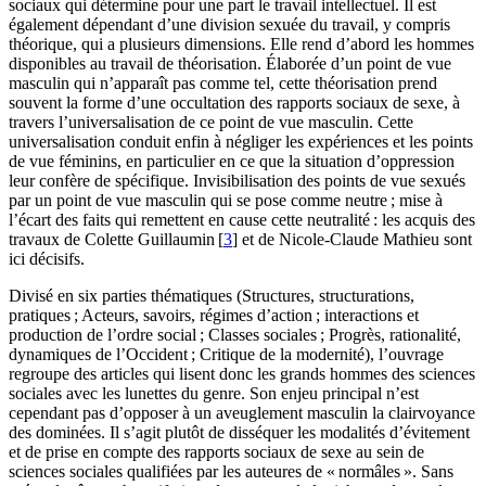
sociaux qui détermine pour une part le travail intellectuel. Il est
également dépendant d’une division sexuée du travail, y compris
théorique, qui a plusieurs dimensions. Elle rend d’abord les hommes
disponibles au travail de théorisation. Élaborée d’un point de vue
masculin qui n’apparaît pas comme tel, cette théorisation prend
souvent la forme d’une occultation des rapports sociaux de sexe, à
travers l’universalisation de ce point de vue masculin. Cette
universalisation conduit enfin à négliger les expériences et les points
de vue féminins, en particulier en ce que la situation d’oppression
leur confère de spécifique. Invisibilisation des points de vue sexués
par un point de vue masculin qui se pose comme neutre ; mise à
l’écart des faits qui remettent en cause cette neutralité : les acquis des
travaux de Colette Guillaumin [
3
] et de Nicole-Claude Mathieu sont
ici décisifs.
Divisé en six parties thématiques (Structures, structurations,
pratiques ; Acteurs, savoirs, régimes d’action ; interactions et
production de l’ordre social ; Classes sociales ; Progrès, rationalité,
dynamiques de l’Occident ; Critique de la modernité), l’ouvrage
regroupe des articles qui lisent donc les grands hommes des sciences
sociales avec les lunettes du genre. Son enjeu principal n’est
cependant pas d’opposer à un aveuglement masculin la clairvoyance
des dominées. Il s’agit plutôt de disséquer les modalités d’évitement
et de prise en compte des rapports sociaux de sexe au sein de
sciences sociales qualifiées par les auteures de « normâles ». Sans