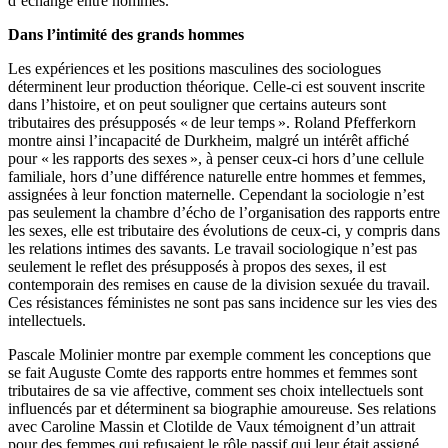
d’échange entre hommes.
Dans l’intimité des grands hommes
Les expériences et les positions masculines des sociologues
déterminent leur production théorique. Celle-ci est souvent inscrite
dans l’histoire, et on peut souligner que certains auteurs sont
tributaires des présupposés « de leur temps ». Roland Pfefferkorn
montre ainsi l’incapacité de Durkheim, malgré un intérêt affiché
pour « les rapports des sexes », à penser ceux-ci hors d’une cellule
familiale, hors d’une différence naturelle entre hommes et femmes,
assignées à leur fonction maternelle. Cependant la sociologie n’est
pas seulement la chambre d’écho de l’organisation des rapports entre
les sexes, elle est tributaire des évolutions de ceux-ci, y compris dans
les relations intimes des savants. Le travail sociologique n’est pas
seulement le reflet des présupposés à propos des sexes, il est
contemporain des remises en cause de la division sexuée du travail.
Ces résistances féministes ne sont pas sans incidence sur les vies des
intellectuels.
Pascale Molinier montre par exemple comment les conceptions que
se fait Auguste Comte des rapports entre hommes et femmes sont
tributaires de sa vie affective, comment ses choix intellectuels sont
influencés par et déterminent sa biographie amoureuse. Ses relations
avec Caroline Massin et Clotilde de Vaux témoignent d’un attrait
pour des femmes qui refusaient le rôle passif qui leur était assigné,