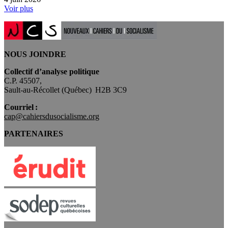
Voir plus
NOUS JOINDRE
Collectif d’analyse politique
C.P. 45507,
Sault-au-Récollet (Québec) H2B 3C9
Courriel :
cap@cahiersdusocialisme.org
PARTENAIRES