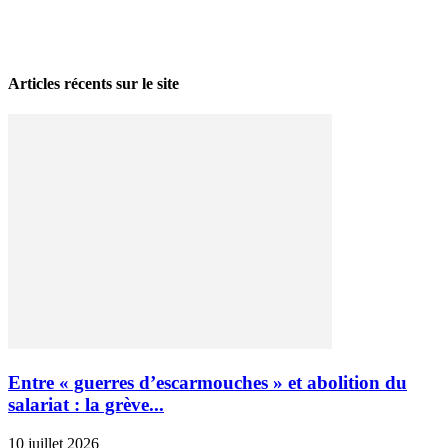
La grève politique et sociale – No 35, printemps 2026
28 avril 2026
Articles récents sur le site
Entre « guerres d’escarmouches » et abolition du
salariat : la grève...
10 juillet 2026