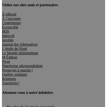
Visitez nos sites amis et partenaires
À bâbord
À l’encontre
Contretemps
Écosociété
IRIS
Intercoll
Jacobin
Journal des Alternatives
L’étoile du Nord
Le Monde diplomatique
M Éditeur
Pivot
Plateforme altermondialiste
Presse-toi à gauche !
Québec solidaire
Relations
Transform !
Abonnez-vous à notre infolettre
Pas plus de 12 envois par année.