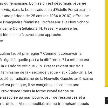
es du féminisme. L’omission est désormais réparée
du
ments
, dans la belle traduction d’Estelle Ferrarese : le
sur une période de 25 ans (de 1984 à 2010), offre une
e l’imaginaire féministe. Professeur à la New School
éricaine
Constellations
, N. Fraser y analyse les
 et féminisme à travers une approche
socialisme
ve.
uline faut-il privilégier ? Comment concevoir la
’égalité, quelle part à la différence ? La critique est
 la « Théorie critique », N. Fraser revient sur trois
e féminisme de la « seconde vague » aux États-Unis. Le
socié au radicalisme de la Nouvelle Gauche américaine
nel est politique, il se conçoit aussi comme une
at-Providence : dans la forme keynésienne du
ire associée au mari pourvoyeur de ressources et à
e l’étalon. Mais le néolibéralisme triomphant depuis