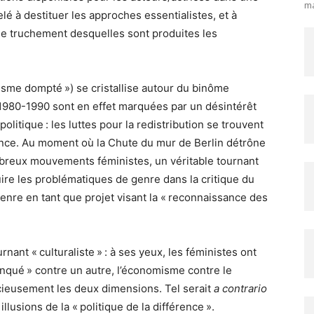
ma
é à destituer les approches essentialistes, et à
 le truchement desquelles sont produites les
sme dompté ») se cristallise autour du binôme
1980-1990 sont en effet marquées par un désintérêt
olitique : les luttes pour la redistribution se trouvent
sance. Au moment où la Chute du mur de Berlin détrône
nombreux mouvements féministes, un véritable tournant
duire les problématiques de genre dans la critique du
 genre en tant que projet visant la « reconnaissance des
urnant « culturaliste » : à ses yeux, les féministes ont
nqué » contre un autre, l’économisme contre le
icieusement les deux dimensions. Tel serait
a contrario
lusions de la « politique de la différence ».