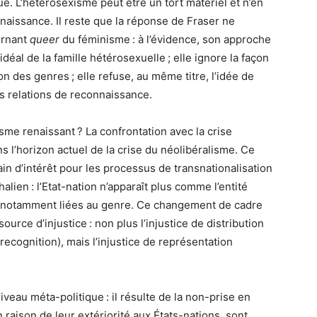
. L’hétérosexisme peut être un tort matériel et n’en
naissance. Il reste que la réponse de Fraser ne
urnant
queer
du féminisme : à l’évidence, son approche
déal de la famille hétérosexuelle ; elle ignore la façon
ion des genres ; elle refuse, au même titre, l’idée de
s relations de reconnaissance.
isme renaissant ? La confrontation avec la crise
dans l’horizon actuel de la crise du néolibéralisme. Ce
in d’intérêt pour les processus de transnationalisation
lien : l’Etat-nation n’apparaît plus comme l’entité
és, notamment liées au genre. Ce changement de cadre
ource d’injustice : non plus l’injustice de distribution
ecognition), mais l’injustice de représentation
veau méta-politique : il résulte de la non-prise en
 raison de leur extériorité aux États-nations, sont