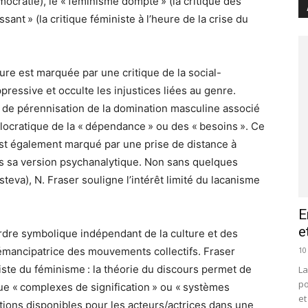
émocratie), le « féminisme dompté » (la critique des
ssant » (la critique féministe à l’heure de la crise du
eure est marquée par une critique de la social-
ressive et occulte les injustices liées au genre.
e de pérennisation de la domination masculine associé
allocratique de la « dépendance » ou des « besoins ». Ce
t également marqué par une prise de distance à
ans sa version psychanalytique. Non sans quelques
teva), N. Fraser souligne l’intérêt limité du lacanisme
E
e
ordre symbolique indépendant de la culture et des
10
 émancipatrice des mouvements collectifs. Fraser
ste du féminisme : la théorie du discours permet de
La
po
ue « complexes de signification » ou « systèmes
et
tations disponibles pour les acteurs/actrices dans une