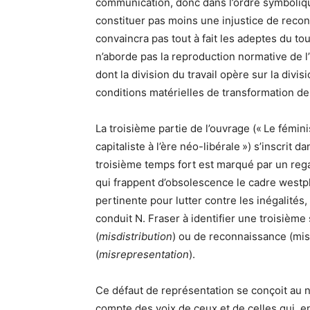
communication, donc dans l’ordre symbolique
constituer pas moins une injustice de recon
convaincra pas tout à fait les adeptes du to
n’aborde pas la reproduction normative de l’i
dont la division du travail opère sur la divis
conditions matérielles de transformation de
La troisième partie de l’ouvrage (« Le fémin
capitaliste à l’ère néo-libérale ») s’inscrit 
troisième temps fort est marqué par un rega
qui frappent d’obsolescence le cadre westpha
pertinente pour lutter contre les inégalit
conduit N. Fraser à identifier une troisième s
(
misdistribution
) ou de reconnaissance (misr
(
misrepresentation
).
Ce défaut de représentation se conçoit au ni
compte des voix de ceux et de celles qui, en