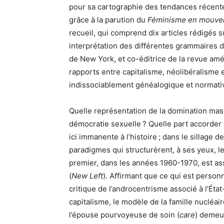
pour sa cartographie des tendances récent
grâce à la parution du
Féminisme en mouve
recueil, qui comprend dix articles rédigés 
interprétation des différentes grammaires d
de New York, et co-éditrice de la revue am
rapports entre capitalisme, néolibéralisme
indissociablement généalogique et normati
Quelle représentation de la domination masc
démocratie sexuelle ? Quelle part accorder à l
ici immanente à l’histoire ; dans le sillage de
paradigmes qui structurèrent, à ses yeux, l
premier, dans les années 1960-1970, est as
(
New Left
). Affirmant que ce qui est person
critique de l’androcentrisme associé à l’Ét
capitalisme, le modèle de la famille nucléa
l’épouse pourvoyeuse de soin (
care
) demeur