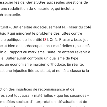
’associer les
gender studies
aux seules questions de
ne redéfinition du « matériel », qui inclut la
térosexuelle.
ltural », Butler situe audacieusement N. Fraser du côté
sic !) qui minorent le problème des luttes contre
le politique de l’identité [
3
]. Or N. Fraser a beau jeu
clut bien des préoccupations « matérielles », au-delà
ain du rapport au marxisme, l’auteure entend revenir à
lle, Butler aurait confondu un dualisme de type
avec un économisme marxien orthodoxe. En réalité,
t une injustice liée au statut, et non à la classe (à la
nction des injustices de reconnaissance et de
ères sont tout aussi « matérielles » que les secondes –
modèles sociaux d’interprétation, d’évaluation et de