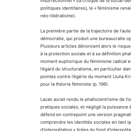
insurrectionnel » (la critique de la social-d
politiques identitaires), le « féminisme renai
néo-libéralisme).
La première partie de la trajectoire de l’aut
démocratie, qui produit une bureaucratie opp
Plusieurs articles dénoncent alors le risqu
à la protection sociale et à sa définition ph
moment euphorique du féminisme radical es
l’égard du structuralisme, en particulier d
pointes contre l’égérie du moment (Julia Kris
pour la théorie féministe (p. 196).
Lacan aurait rendu le phallocentrisme de l’
pratiques sociales, et négligé la puissance
défend en contrepoint une version pragmati
comprendre les identités sociales en tant q
d’interprétation » tirées du fond d’interpré