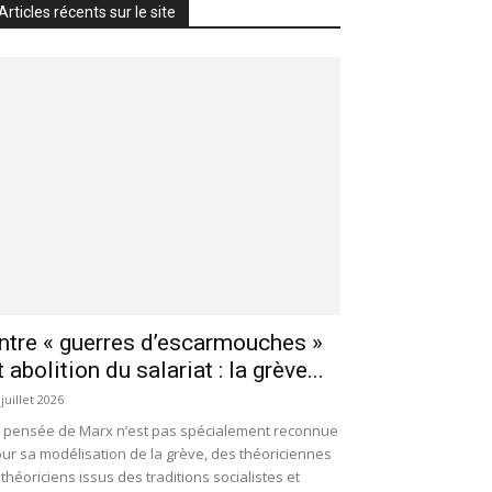
Articles récents sur le site
ntre « guerres d’escarmouches »
t abolition du salariat : la grève...
 juillet 2026
 pensée de Marx n’est pas spécialement reconnue
ur sa modélisation de la grève, des théoriciennes
 théoriciens issus des traditions socialistes et