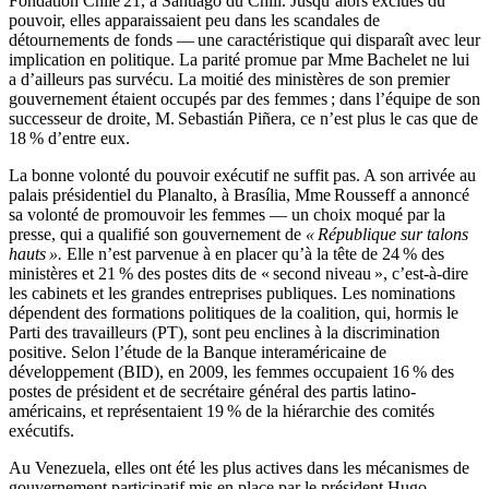
Fondation Chile 21, à Santiago du Chili. Jusqu’alors exclues du
pouvoir, elles apparaissaient peu dans les scandales de
détournements de fonds — une caractéristique qui disparaît avec leur
implication en politique. La parité promue par Mme Bachelet ne lui
a d’ailleurs pas survécu. La moitié des ministères de son premier
gouvernement étaient occupés par des femmes ; dans l’équipe de son
successeur de droite, M. Sebastián Piñera, ce n’est plus le cas que de
18 % d’entre eux.
La bonne volonté du pouvoir exécutif ne suffit pas. A son arrivée au
palais présidentiel du Planalto, à Brasília, Mme Rousseff a annoncé
sa volonté de promouvoir les femmes — un choix moqué par la
presse, qui a qualifié son gouvernement de
« République sur talons
hauts ».
Elle n’est parvenue à en placer qu’à la tête de 24 % des
ministères et 21 % des postes dits de « second niveau », c’est-à-dire
les cabinets et les grandes entreprises publiques. Les nominations
dépendent des formations politiques de la coalition, qui, hormis le
Parti des travailleurs (PT), sont peu enclines à la discrimination
positive. Selon l’étude de la Banque interaméricaine de
développement (BID), en 2009, les femmes occupaient 16 % des
postes de président et de secrétaire général des partis latino-
américains, et représentaient 19 % de la hiérarchie des comités
exécutifs.
Au Venezuela, elles ont été les plus actives dans les mécanismes de
gouvernement participatif mis en place par le président Hugo