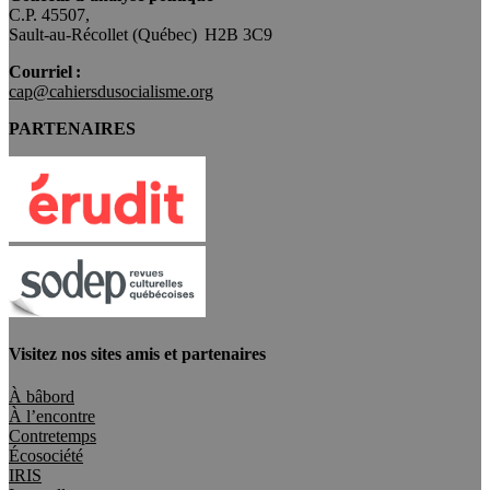
C.P. 45507,
Sault-au-Récollet (Québec) H2B 3C9
Courriel :
cap@cahiersdusocialisme.org
PARTENAIRES
Visitez nos sites amis et partenaires
À bâbord
À l’encontre
Contretemps
Écosociété
IRIS