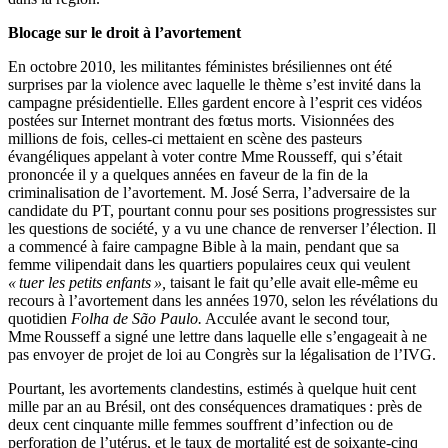
Blocage sur le droit à l’avortement
En octobre 2010, les militantes féministes brésiliennes ont été
surprises par la violence avec laquelle le thème s’est invité dans la
campagne présidentielle. Elles gardent encore à l’esprit ces vidéos
postées sur Internet montrant des fœtus morts. Visionnées des
millions de fois, celles-ci mettaient en scène des pasteurs
évangéliques appelant à voter contre Mme Rousseff, qui s’était
prononcée il y a quelques années en faveur de la fin de la
criminalisation de l’avortement. M. José Serra, l’adversaire de la
candidate du PT, pourtant connu pour ses positions progressistes sur
les questions de société, y a vu une chance de renverser l’élection. Il
a commencé à faire campagne Bible à la main, pendant que sa
femme vilipendait dans les quartiers populaires ceux qui veulent
« tuer les petits enfants »,
taisant le fait qu’elle avait elle-même eu
recours à l’avortement dans les années 1970, selon les révélations du
quotidien
Folha de São Paulo.
Acculée avant le second tour,
Mme Rousseff a signé une lettre dans laquelle elle s’engageait à ne
pas envoyer de projet de loi au Congrès sur la légalisation de l’IVG.
Pourtant, les avortements clandestins, estimés à quelque huit cent
mille par an au Brésil, ont des conséquences dramatiques : près de
deux cent cinquante mille femmes souffrent d’infection ou de
perforation de l’utérus, et le taux de mortalité est de soixante-cinq