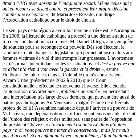
droit à l’IVG reste absent de l’imaginaire social. Même celles qui y
ont eu recours se disent contre, et présentent leur propre décision
comme une exception »,
dit Maria José Rosado, qui dirige
l’Association catholique pour le droit de choisir.
Le seul pays de la région à avoir fait marche arrière est le Nicaragua.
En 2006, la hiérarchie catholique a procédé à une démonstration de
force en concluant un accord avec M. Daniel Ortega, alors en quête
de soutiens pour sa reconquête du pouvoir. Dès son élection, le
sandiniste a fait changer la législation qui permettait jusqu’alors aux
femmes victimes de viol d’interrompre leur grossesse. L’avortement
est désormais interdit dans toutes les situations.
« C’est la preuve que
ce débat n’a rien à voir avec la gauche et la droite »,
estime
Heilborn. De fait, c’est dans la Colombie du très conservateur
Alvaro Uribe (président de 2002 à 2010) que la Cour
constitutionnelle a effectué le mouvement inverse. Elle a étendu
l’autorisation d’avorter aux
« problèmes de santé »,
en permettant
une interprétation très large de ces derniers, qui peuvent être aussi de
nature psychologique. Au Venezuela, malgré l’étude de différents
projets de loi à l’Assemblée nationale depuis l’arrivée au pouvoir de
M. Chávez, une dépénalisation est difficilement envisageable, du fait
de l’union des religieux et des militaires, sans parler de l’opposition
du président Chávez :
« L’avortement est autorisé dans d’autres
pays ; moi, vous pouvez me taxer de conservateur, mais je ne suis
pas d’accord. Si un enfant naît avec un problème, il faut lui donner