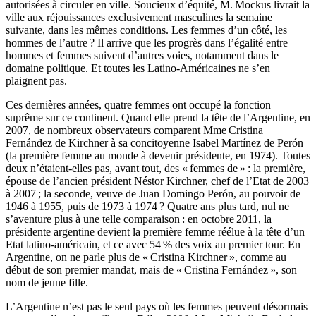
autorisées à circuler en ville. Soucieux d’équité, M. Mockus livrait la
ville aux réjouissances exclusivement masculines la semaine
suivante, dans les mêmes conditions. Les femmes d’un côté, les
hommes de l’autre ? Il arrive que les progrès dans l’égalité entre
hommes et femmes suivent d’autres voies, notamment dans le
domaine politique. Et toutes les Latino-Américaines ne s’en
plaignent pas.
Ces dernières années, quatre femmes ont occupé la fonction
suprême sur ce continent. Quand elle prend la tête de l’Argentine, en
2007, de nombreux observateurs comparent Mme Cristina
Fernández de Kirchner à sa concitoyenne Isabel Martínez de Perón
(la première femme au monde à devenir présidente, en 1974). Toutes
deux n’étaient-elles pas, avant tout, des « femmes de » : la première,
épouse de l’ancien président Néstor Kirchner, chef de l’Etat de 2003
à 2007 ; la seconde, veuve de Juan Domingo Perón, au pouvoir de
1946 à 1955, puis de 1973 à 1974 ? Quatre ans plus tard, nul ne
s’aventure plus à une telle comparaison : en octobre 2011, la
présidente argentine devient la première femme réélue à la tête d’un
Etat latino-américain, et ce avec 54 % des voix au premier tour. En
Argentine, on ne parle plus de « Cristina Kirchner », comme au
début de son premier mandat, mais de « Cristina Fernández », son
nom de jeune fille.
L’Argentine n’est pas le seul pays où les femmes peuvent désormais