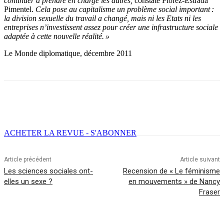
continuer à prendre en charge les autres,
constate Flórez-Estrada
Pimentel.
Cela pose au capitalisme un problème social important :
la division sexuelle du travail a changé, mais ni les Etats ni les
entreprises n’investissent assez pour créer une infrastructure sociale
adaptée à cette nouvelle réalité. »
Le Monde diplomatique, décembre 2011
Facebook
X
Email
Imprimer
ACHETER LA REVUE - S'ABONNER
Article précédent
Article suivant
Les sciences sociales ont-
Recension de « Le féminisme
elles un sexe ?
en mouvements » de Nancy
Fraser