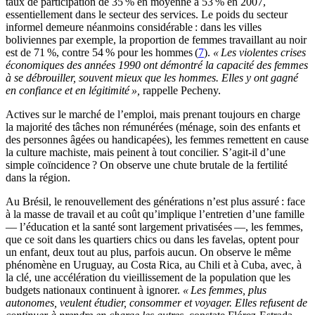
taux de participation de 35 % en moyenne à 53 % en 2007,
essentiellement dans le secteur des services. Le poids du secteur
informel demeure néanmoins considérable : dans les villes
boliviennes par exemple, la proportion de femmes travaillant au noir
est de 71 %, contre 54 % pour les hommes (
7
).
« Les violentes crises
économiques des années 1990 ont démontré la capacité des femmes
à se débrouiller, souvent mieux que les hommes. Elles y ont gagné
en confiance et en légitimité »,
rappelle Pecheny.
Actives sur le marché de l’emploi, mais prenant toujours en charge
la majorité des tâches non rémunérées (ménage, soin des enfants et
des personnes âgées ou handicapées), les femmes remettent en cause
la culture machiste, mais peinent à tout concilier. S’agit-il d’une
simple coïncidence ? On observe une chute brutale de la fertilité
dans la région.
Au Brésil, le renouvellement des générations n’est plus assuré : face
à la masse de travail et au coût qu’implique l’entretien d’une famille
— l’éducation et la santé sont largement privatisées —, les femmes,
que ce soit dans les quartiers chics ou dans les favelas, optent pour
un enfant, deux tout au plus, parfois aucun. On observe le même
phénomène en Uruguay, au Costa Rica, au Chili et à Cuba, avec, à
la clé, une accélération du vieillissement de la population que les
budgets nationaux continuent à ignorer.
« Les femmes, plus
autonomes, veulent étudier, consommer et voyager. Elles refusent de