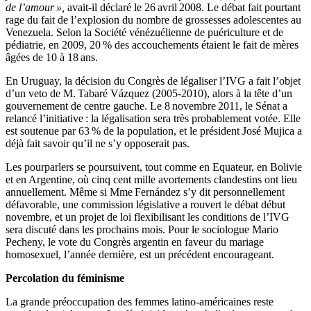
de l’amour »,
avait-il déclaré le 26 avril 2008. Le débat fait pourtant
rage du fait de l’explosion du nombre de grossesses adolescentes au
Venezuela. Selon la Société vénézuélienne de puériculture et de
pédiatrie, en 2009, 20 % des accouchements étaient le fait de mères
âgées de 10 à 18 ans.
En Uruguay, la décision du Congrès de légaliser l’IVG a fait l’objet
d’un veto de M. Tabaré Vázquez (2005-2010), alors à la tête d’un
gouvernement de centre gauche. Le 8 novembre 2011, le Sénat a
relancé l’initiative : la légalisation sera très probablement votée. Elle
est soutenue par 63 % de la population, et le président José Mujica a
déjà fait savoir qu’il ne s’y opposerait pas.
Les pourparlers se poursuivent, tout comme en Equateur, en Bolivie
et en Argentine, où cinq cent mille avortements clandestins ont lieu
annuellement. Même si Mme Fernández s’y dit personnellement
défavorable, une commission législative a rouvert le débat début
novembre, et un projet de loi flexibilisant les conditions de l’IVG
sera discuté dans les prochains mois. Pour le sociologue Mario
Pecheny, le vote du Congrès argentin en faveur du mariage
homosexuel, l’année dernière, est un précédent encourageant.
Percolation du féminisme
La grande préoccupation des femmes latino-américaines reste