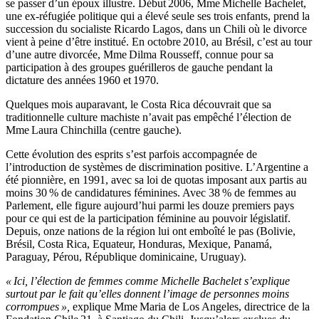
se passer d’un époux illustre. Début 2006, Mme Michelle Bachelet,
une ex-réfugiée politique qui a élevé seule ses trois enfants, prend la
succession du socialiste Ricardo Lagos, dans un Chili où le divorce
vient à peine d’être institué. En octobre 2010, au Brésil, c’est au tour
d’une autre divorcée, Mme Dilma Rousseff, connue pour sa
participation à des groupes guérilleros de gauche pendant la
dictature des années 1960 et 1970.
Quelques mois auparavant, le Costa Rica découvrait que sa
traditionnelle culture machiste n’avait pas empêché l’élection de
Mme Laura Chinchilla (centre gauche).
Cette évolution des esprits s’est parfois accompagnée de
l’introduction de systèmes de discrimination positive. L’Argentine a
été pionnière, en 1991, avec sa loi de quotas imposant aux partis au
moins 30 % de candidatures féminines. Avec 38 % de femmes au
Parlement, elle figure aujourd’hui parmi les douze premiers pays
pour ce qui est de la participation féminine au pouvoir législatif.
Depuis, onze nations de la région lui ont emboîté le pas (Bolivie,
Brésil, Costa Rica, Equateur, Honduras, Mexique, Panamá,
Paraguay, Pérou, République dominicaine, Uruguay).
« Ici, l’élection de femmes comme Michelle Bachelet s’explique
surtout par le fait qu’elles donnent l’image de personnes moins
corrompues »,
explique Mme Maria de Los Angeles, directrice de la