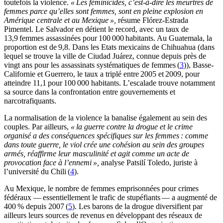
toutefois la violence.
« Les féminicides, c’est-à-dire les meurtres de
femmes parce qu’elles sont femmes, sont en pleine explosion en
Amérique centrale et au Mexique »,
résume Flórez-Estrada
Pimentel. Le Salvador en détient le record, avec un taux de
13,9 femmes assassinées pour 100 000 habitants. Au Guatemala, la
proportion est de 9,8. Dans les Etats mexicains de Chihuahua (dans
lequel se trouve la ville de Ciudad Juárez, connue depuis près de
vingt ans pour les assassinats systématiques de femmes (
3
)), Basse-
Californie et Guerrero, le taux a triplé entre 2005 et 2009, pour
atteindre 11,1 pour 100 000 habitants. L’escalade trouve notamment
sa source dans la confrontation entre gouvernements et
narcotrafiquants.
La normalisation de la violence la banalise également au sein des
couples. Par ailleurs,
« la guerre contre la drogue et le crime
organisé a des conséquences spécifiques sur les femmes : comme
dans toute guerre, le viol crée une cohésion au sein des groupes
armés, réaffirme leur masculinité et agit comme un acte de
provocation face à l’ennemi »,
analyse Patsilí Toledo, juriste à
l’université du Chili (
4
).
Au Mexique, le nombre de femmes emprisonnées pour crimes
fédéraux — essentiellement le trafic de stupéfiants — a augmenté de
400 % depuis 2007 (
5
). Les barons de la drogue diversifient par
ailleurs leurs sources de revenus en développant des réseaux de