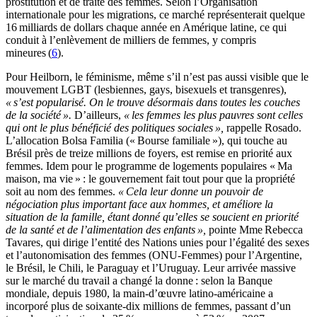
prostitution et de traite des femmes. Selon l’Organisation
internationale pour les migrations, ce marché représenterait quelque
16 milliards de dollars chaque année en Amérique latine, ce qui
conduit à l’enlèvement de milliers de femmes, y compris
mineures (
6
).
Pour Heilborn, le féminisme, même s’il n’est pas aussi visible que le
mouvement LGBT (lesbiennes, gays, bisexuels et transgenres),
« s’est popularisé. On le trouve désormais dans toutes les couches
de la société ».
D’ailleurs,
« les femmes les plus pauvres sont celles
qui ont le plus bénéficié des politiques sociales »,
rappelle Rosado.
L’allocation Bolsa Familia (« Bourse familiale »), qui touche au
Brésil près de treize millions de foyers, est remise en priorité aux
femmes. Idem pour le programme de logements populaires « Ma
maison, ma vie » : le gouvernement fait tout pour que la propriété
soit au nom des femmes.
« Cela leur donne un pouvoir de
négociation plus important face aux hommes, et améliore la
situation de la famille, étant donné qu’elles se soucient en priorité
de la santé et de l’alimentation des enfants »,
pointe Mme Rebecca
Tavares, qui dirige l’entité des Nations unies pour l’égalité des sexes
et l’autonomisation des femmes (ONU-Femmes) pour l’Argentine,
le Brésil, le Chili, le Paraguay et l’Uruguay. Leur arrivée massive
sur le marché du travail a changé la donne : selon la Banque
mondiale, depuis 1980, la main-d’œuvre latino-américaine a
incorporé plus de soixante-dix millions de femmes, passant d’un