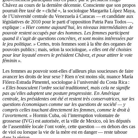
Chávez au cours de la dernière décennie. Consciente que son propos
pourrait être taxé de « cliché », la sociologue Margarita López Maya,
de l’Université centrale du Venezuela à Caracas — et candidate aux
législatives de 2010 pour le parti d’opposition Patria Para Todos —,
explique :
« Hier comme aujourd’hui, les niveaux intermédiaires de
pouvoir restent occupés par des hommes. Les femmes participent
quand il s’agit de questions concrètes, et sont moins intéressées par
le jeu politique. »
Certes, trois femmes sont à la tête des organes de
pouvoirs publics ; mais, selon la sociologue,
« elles ont été choisies
pour leur loyauté envers le président Chávez, et pour attirer le vote
féminin ».
Les femmes au pouvoir sont-elles d’ailleurs plus soucieuses de faire
avancer les droits de leur sexe ? Rien n’est moins sûr, nuance María
Flórez-Estrada Pimentel, sociologue à l’université du Costa Rica :
« Elles bousculent l’ordre social traditionnel, mais cela ne signifie
pas qu’elles adoptent une posture progressiste. En Amérique
centrale, les présidentes ont été et restent très conservatrices, sur les
questions économiques comme sur les questions de société — y
compris celles touchant directement les femmes, comme le droit à
l’avortement. »
Hormis Cuba, où l’interruption volontaire de
grossesse (IVG) est autorisée, et la ville de Mexico, où les députés
de l’assemblée locale l’ont votée, cette question — en dehors des cas
de viol ou lorsque la vie de la mère est en danger — reste taboue
dans la région.