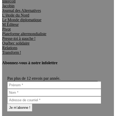
Intercoll
Jacobin
Journal des Alternatives
L’étoile du Nord
Le Monde diplomatique
M Éditeur
Pivot
Plateforme altermondialiste
Presse-toi à gauche !
Québec solidaire
Relations
Transform !
Abonnez-vous à notre infolettre
Pas plus de 12 envois par année.