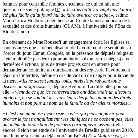
femmes pour cent mille femmes enceintes, ce qui en fait une
question de santé publique (
1
).
« Je crois qu’il y a vingt ans il aurait
été plus facile qu’aujourd’hui de faire avancer ce débat »,
estime
Maria Luiza Heilborn, chercheuse au Centre latino-américain de la
sexualité et des droits humains (CLAM), à l’université de l’Etat de
Rio de Janeiro.
En obtenant de Mme Rousseff un engagement écrit, les Eglises se
sont assurées que la dépénalisation de l’avortement ne serait plus à
l’ordre du jour. Car au Congrès, où la présence de députés religieux
a été multipliée par deux (pour atteindre soixante-trois sièges) aux
dernières élections, plus de trente projets sont en attente pour
demander au contraire un durcissement des règles de l’avortement
légal ou l’interdire, même en cas de viol ou de danger pour la vie de
la mère.
« Ils ne seront jamais votés, mais ils paralysent toute
discussion progressiste »,
déplore Heilborn. La difficulté, poursuit-
elle,
« vient de ce que les conservateurs ont désormais un discours
moderne, en se voulant les sauveteurs des fœtus au nom des droits
humains et non plus au nom de la famille ou de valeurs morales ».
« C’est une immense hypocrisie : celles qui peuvent payer pour
avorter le font tranquillement ; les cliniques ne se cachent pas, elles
ont même la protection de policiers corrompus »
, assène-t-elle
encore. Selon une étude de l’université de Brasília publiée en 2010,
une femme sur cinq a déjà avorté au Brésil (
2
).
« Malgré cela, le