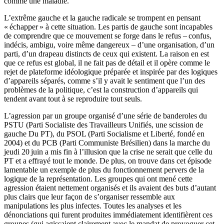
comme une maladie.
L’extrême gauche et la gauche radicale se trompent en pensant
« échapper » à cette situation. Les partis de gauche sont incapables
de comprendre que ce mouvement se forge dans le refus – confus,
indécis, ambigu, voire même dangereux – d’une organisation, d’un
parti, d’un drapeau distincts de ceux qui existent. La raison en est
que ce refus est global, il ne fait pas de détail et il opère comme le
rejet de plateforme idéologique préparée et inspirée par des logiques
d’appareils séparés, comme s’il y avait le sentiment que l’un des
problèmes de la politique, c’est la construction d’appareils qui
tendent avant tout à se reproduire tout seuls.
L’agression par un groupe organisé d’une série de banderoles du
PSTU (Parti Socialiste des Travailleurs Unifiés, une scission de
gauche Du PT), du PSOL (Parti Socialisme et Liberté, fondé en
2004) et du PCB (Parti Communiste Brésilien) dans la marche du
jeudi 20 juin a mis fin à l’illusion que la crise ne serait que celle du
PT et a effrayé tout le monde. De plus, on trouve dans cet épisode
lamentable un exemple de plus du fonctionnement pervers de la
logique de la représentation. Les groupes qui ont mené cette
agression étaient nettement organisés et ils avaient des buts d’autant
plus clairs que leur façon de s’organiser ressemble aux
manipulations les plus infectes. Toutes les analyses et les
dénonciations qui furent produites immédiatement identifièrent ces
groupes (qui agissaient clairement avec le mandat de provoquer cet