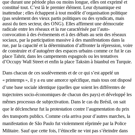
que durant une période plus ou moins longue, elles ont exprimé et
constitué tout. C’est là le premier élément. Leur dynamique est
inattendue ; elles échappent à tout modèle d’organisation politique
(pas seulement des vieux partis politiques ou des syndicats, mais
aussi du tiers secteur, des ONG). Elles affirment une démocratie
radicale entre les réseaux et la rue caractérisée par l’auto-
convocation à des événements et à des débats au sein des réseaux
sociaux, par la participation massive à des manifestations dans la
rue, par la capacité et la détermination d’affronter la répression, voire
de construire et d’autogérer des espaces urbains comme ce fut le cas
place Tahrir, dans les campements espagnols ou les tentatives
d’Occupy Wall Street et enfin la place Taksim à Istanbul en Turquie.
Dans chacun de ces soulèvements et de ce qui s’est appelé un
« printemps », il y a eu une amorce spécifique, mais tous ont disposé
d’une base sociale identique (quelles que soient les différentes de
trajectoires socio-économiques de chacun des pays) et développé les
mêmes processus de subjectivation. Dans le cas du Brésil, on sait
que le déclencheur fut la protestation contre l’augmentation du prix
des transports publics. Comme cela arriva pour d’autres marches, la
manifestation de São Paulo fut violemment réprimée par la Police
Militaire. Sauf que cette fois, l’étincelle ne vint pas s’éteindre dans