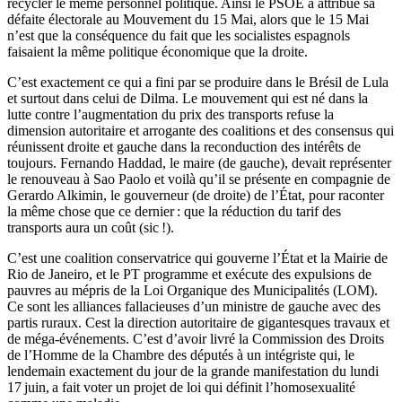
recycler le même personnel politique. Ainsi le PSOE a attribué sa
défaite électorale au Mouvement du 15 Mai, alors que le 15 Mai
n’est que la conséquence du fait que les socialistes espagnols
faisaient la même politique économique que la droite.
C’est exactement ce qui a fini par se produire dans le Brésil de Lula
et surtout dans celui de Dilma. Le mouvement qui est né dans la
lutte contre l’augmentation du prix des transports refuse la
dimension autoritaire et arrogante des coalitions et des consensus qui
réunissent droite et gauche dans la reconduction des intérêts de
toujours. Fernando Haddad, le maire (de gauche), devait représenter
le renouveau à Sao Paolo et voilà qu’il se présente en compagnie de
Gerardo Alkimin, le gouverneur (de droite) de l’État, pour raconter
la même chose que ce dernier : que la réduction du tarif des
transports aura un coût (sic !).
C’est une coalition conservatrice qui gouverne l’État et la Mairie de
Rio de Janeiro, et le PT programme et exécute des expulsions de
pauvres au mépris de la Loi Organique des Municipalités (LOM).
Ce sont les alliances fallacieuses d’un ministre de gauche avec des
partis ruraux. Cest la direction autoritaire de gigantesques travaux et
de méga-événements. C’est d’avoir livré la Commission des Droits
de l’Homme de la Chambre des députés à un intégriste qui, le
lendemain exactement du jour de la grande manifestation du lundi
17 juin, a fait voter un projet de loi qui définit l’homosexualité