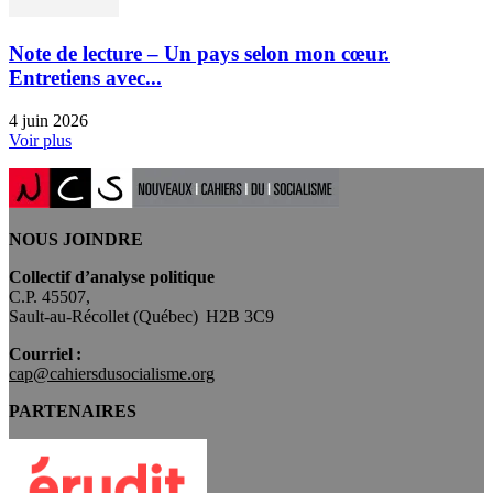
Note de lecture – Un pays selon mon cœur.
Entretiens avec...
4 juin 2026
Voir plus
NOUS JOINDRE
Collectif d’analyse politique
C.P. 45507,
Sault-au-Récollet (Québec) H2B 3C9
Courriel :
cap@cahiersdusocialisme.org
PARTENAIRES