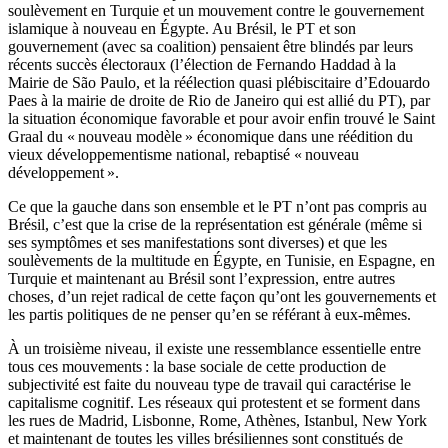
soulèvement en Turquie et un mouvement contre le gouvernement
islamique à nouveau en Égypte. Au Brésil, le PT et son
gouvernement (avec sa coalition) pensaient être blindés par leurs
récents succès électoraux (l’élection de Fernando Haddad à la
Mairie de São Paulo, et la réélection quasi plébiscitaire d’Edouardo
Paes à la mairie de droite de Rio de Janeiro qui est allié du PT), par
la situation économique favorable et pour avoir enfin trouvé le Saint
Graal du « nouveau modèle » économique dans une réédition du
vieux développementisme national, rebaptisé « nouveau
développement ».
Ce que la gauche dans son ensemble et le PT n’ont pas compris au
Brésil, c’est que la crise de la représentation est générale (même si
ses symptômes et ses manifestations sont diverses) et que les
soulèvements de la multitude en Égypte, en Tunisie, en Espagne, en
Turquie et maintenant au Brésil sont l’expression, entre autres
choses, d’un rejet radical de cette façon qu’ont les gouvernements et
les partis politiques de ne penser qu’en se référant à eux-mêmes.
À un troisième niveau, il existe une ressemblance essentielle entre
tous ces mouvements : la base sociale de cette production de
subjectivité est faite du nouveau type de travail qui caractérise le
capitalisme cognitif. Les réseaux qui protestent et se forment dans
les rues de Madrid, Lisbonne, Rome, Athènes, Istanbul, New York
et maintenant de toutes les villes brésiliennes sont constitués de