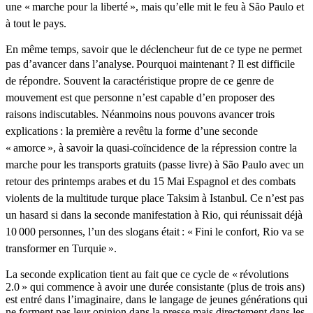
une « marche pour la liberté », mais qu’elle mit le feu à São Paulo et
à tout le pays.
En même temps, savoir que le déclencheur fut de ce type ne permet
pas d’avancer dans l’analyse.
Pourquoi maintenant ? Il est difficile
de répondre. Souvent la caractéristique propre de ce genre de
mouvement est que personne n’est capable d’en proposer des
raisons indiscutables. Néanmoins nous pouvons avancer trois
explications : la première a revêtu la forme d’une seconde
« amorce », à savoir la quasi-coïncidence de la répression contre la
marche pour les transports gratuits (passe livre) à São Paulo avec un
retour des printemps arabes et du 15 Mai Espagnol et des combats
violents de la multitude turque place Taksim à Istanbul. Ce n’est pas
un hasard si dans la seconde manifestation à Rio, qui réunissait déjà
10 000 personnes, l’un des slogans était : « Fini le confort, Rio va se
transformer en Turquie ».
La seconde explication tient au fait que ce cycle de « révolutions
2.0 » qui commence à avoir une durée consistante (plus de trois ans)
est entré dans l’imaginaire, dans le langage de jeunes générations qui
ne forment pas leur opinion dans la presse mais directement dans les