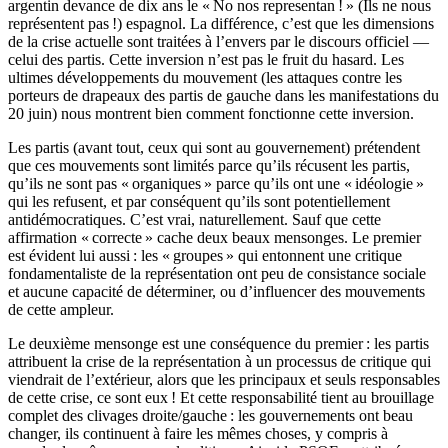
argentin devance de dix ans le « No nos representan ! » (Ils ne nous
représentent pas !) espagnol. La différence, c’est que les dimensions
de la crise actuelle sont traitées à l’envers par le discours officiel —
celui des partis. Cette inversion n’est pas le fruit du hasard. Les
ultimes développements du mouvement (les attaques contre les
porteurs de drapeaux des partis de gauche dans les manifestations du
20 juin) nous montrent bien comment fonctionne cette inversion.
Les partis (avant tout, ceux qui sont au gouvernement) prétendent
que ces mouvements sont limités parce qu’ils récusent les partis,
qu’ils ne sont pas « organiques » parce qu’ils ont une « idéologie »
qui les refusent, et par conséquent qu’ils sont potentiellement
antidémocratiques. C’est vrai, naturellement. Sauf que cette
affirmation « correcte » cache deux beaux mensonges. Le premier
est évident lui aussi : les « groupes » qui entonnent une critique
fondamentaliste de la représentation ont peu de consistance sociale
et aucune capacité de déterminer, ou d’influencer des mouvements
de cette ampleur.
Le deuxième mensonge est une conséquence du premier : les partis
attribuent la crise de la représentation à un processus de critique qui
viendrait de l’extérieur, alors que les principaux et seuls responsables
de cette crise, ce sont eux ! Et cette responsabilité tient au brouillage
complet des clivages droite/gauche : les gouvernements ont beau
changer, ils continuent à faire les mêmes choses, y compris à