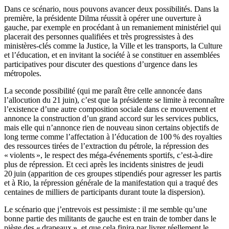
Dans ce scénario, nous pouvons avancer deux possibilités. Dans la
première, la présidente Dilma réussit à opérer une ouverture à
gauche, par exemple en procédant à un remaniement ministériel qui
placerait des personnes qualifiées et très progressistes à des
ministères-clés comme la Justice, la Ville et les transports, la Culture
et l’éducation, et en invitant la société à se constituer en assemblées
participatives pour discuter des questions d’urgence dans les
métropoles.
La seconde possibilité (qui me paraît être celle annoncée dans
l’allocution du 21 juin), c’est que la présidente se limite à reconnaître
l’existence d’une autre composition sociale dans ce mouvement et
annonce la construction d’un grand accord sur les services publics,
mais elle qui n’annonce rien de nouveau sinon certains objectifs de
long terme comme l’affectation à l’éducation de 100 % des royalties
des ressources tirées de l’extraction du pétrole, la répression des
« violents », le respect des méga-événements sportifs, c’est-à-dire
plus de répression. Et ceci après les incidents sinistres de jeudi
20 juin (apparition de ces groupes stipendiés pour agresser les partis
et à Rio, la répression générale de la manifestation qui a traqué des
centaines de milliers de participants durant toute la dispersion).
Le scénario que j’entrevois est pessimiste : il me semble qu’une
bonne partie des militants de gauche est en train de tomber dans le
piège des « drapeaux », et que cela finira par livrer réellement le