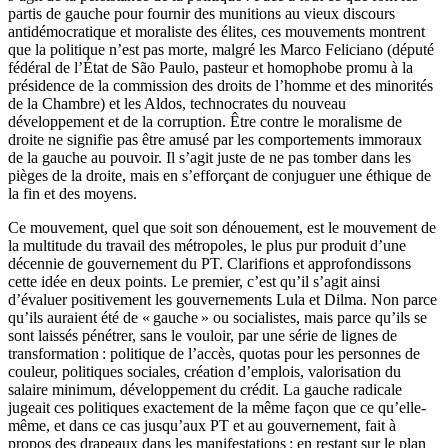
partis de gauche pour fournir des munitions au vieux discours
antidémocratique et moraliste des élites, ces mouvements montrent
que la politique n’est pas morte, malgré les Marco Feliciano (député
fédéral de l’État de São Paulo, pasteur et homophobe promu à la
présidence de la commission des droits de l’homme et des minorités
de la Chambre) et les Aldos, technocrates du nouveau
développement et de la corruption. Être contre le moralisme de
droite ne signifie pas être amusé par les comportements immoraux
de la gauche au pouvoir. Il s’agit juste de ne pas tomber dans les
pièges de la droite, mais en s’efforçant de conjuguer une éthique de
la fin et des moyens.
Ce mouvement, quel que soit son dénouement, est le mouvement de
la multitude du travail des métropoles, le plus pur produit d’une
décennie de gouvernement du PT. Clarifions et approfondissons
cette idée en deux points. Le premier, c’est qu’il s’agit ainsi
d’évaluer positivement les gouvernements Lula et Dilma. Non parce
qu’ils auraient été de « gauche » ou socialistes, mais parce qu’ils se
sont laissés pénétrer, sans le vouloir, par une série de lignes de
transformation : politique de l’accès, quotas pour les personnes de
couleur, politiques sociales, création d’emplois, valorisation du
salaire minimum, développement du crédit. La gauche radicale
jugeait ces politiques exactement de la même façon que ce qu’elle-
même, et dans ce cas jusqu’aux PT et au gouvernement, fait à
propos des drapeaux dans les manifestations : en restant sur le plan