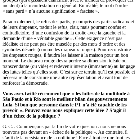
incident) à la manifestation en général. En réalité, le mot d’ordre
« sans parti » n’a aucune signification « fasciste ».
Paradoxalement, le refus des partis, y compris des partis radicaux et
de leurs drapeaux, traduit le refus, clair, mais pourtant confus et
contradictoire, d’une confusion de la droite avec la gauche et la
demande d’une « véritable gauche ». Cette exigence n’est pas
idéaliste et ne peut pas être muselée par des mots d’ordre et des
symboles désuets (comme les drapeaux rouges). Pour reconstruire
les drapeaux rouges, il faudra les laisser à la maison pour un bon
moment. Le drapeau rouge devra perdre sa dimension idéale ou
transcendante (ou vide) et redevenir interne (immanente) au langage
des luttes telles qu’elles sont. C’est sur ce terrain qu’il est possible et
nécessaire de construire une autre représentation et avant tout de
renforcer la démocratie.
Vous avez twitté récemment que «
les luttes de la multitude à
São Paulo et à Rio sont le meilleur bilan des gouvernements
Lula. Si bon que personne dans le PT n’a été capable de les
prévoir
». Pouvez-vous nous expliquer cette idée
? S’agit-il
d’un échec de la politique
?
G. C. : Commençons par la fin de votre question : nous ne nous
trouvons pas devant un « échec de la politique ». Au contraire, il
s’agit de la persistance de la politique ! Face à tout ce que font les