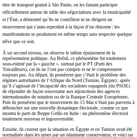
titre de transport gratuit à São Paulo, en les faisant participer
officiellement autour de table des négociations avec la municipalité
et l’État, a démontré qu’ils ne contrôlent ni ne dirigent un
mouvement qui s’auto-reproduit à la façon d’un rhizome : les
manifestations se produisent en même temps sans respecter quelque
trêve que ce soit.
À un second niveau, on observe le même épuisement de la
représentation politique. Au Brésil, ce phénomène fut totalement
sous-estimé par la « gauche », surtout par le PT (Parti des
Travailleurs), car ils ne l’ont pas compris et ne le comprennent
toujours pas. Au départ, ils pensèrent que c’était le problème des
régimes autoritaires de l’Afrique du Nord (Tunisie, Égypte) ; après
qu’il s’agissait de l’incapacité des socialistes espagnols (du PSOE)
de répondre de façon souveraine aux injonctions des agences
internationales de notation ou de la Banque Centrale Européenne.
Puis ils pensèrent que le mouvement du 15 Mai n’était pas parvenu à
déboucher sur une nouvelle dynamique électorale, comme ce que
montra le parti de Beppe Grillo en Italie : un phénomène électoral
totalement nouveau et ingouvernable.
Ensuite, ils crurent que la situation en Égypte et en Tunisie avait été
normalisée dans les urnes par un islamisme conservateur, et voici un