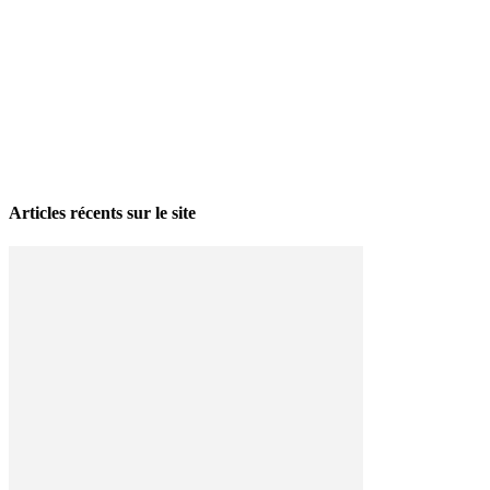
La grève politique et sociale – No 35, printemps 2026
28 avril 2026
Articles récents sur le site