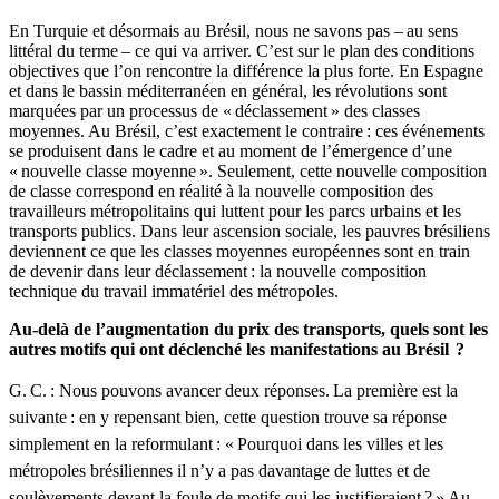
En Turquie et désormais au Brésil, nous ne savons pas – au sens
littéral du terme – ce qui va arriver. C’est sur le plan des conditions
objectives que l’on rencontre la différence la plus forte. En Espagne
et dans le bassin méditerranéen en général, les révolutions sont
marquées par un processus de « déclassement » des classes
moyennes. Au Brésil, c’est exactement le contraire : ces événements
se produisent dans le cadre et au moment de l’émergence d’une
« nouvelle classe moyenne ». Seulement, cette nouvelle composition
de classe correspond en réalité à la nouvelle composition des
travailleurs métropolitains qui luttent pour les parcs urbains et les
transports publics. Dans leur ascension sociale, les pauvres brésiliens
deviennent ce que les classes moyennes européennes sont en train
de devenir dans leur déclassement : la nouvelle composition
technique du travail immatériel des métropoles.
Au-delà de l’augmentation du prix des transports, quels sont les
autres motifs qui ont déclenché les manifestations au Brésil
?
G. C. : Nous pouvons avancer deux réponses.
La première est la
suivante : en y repensant bien, cette question trouve sa réponse
simplement en la reformulant : « Pourquoi dans les villes et les
métropoles brésiliennes il n’y a pas davantage de luttes et de
soulèvements devant la foule de motifs qui les justifieraient ? » Au