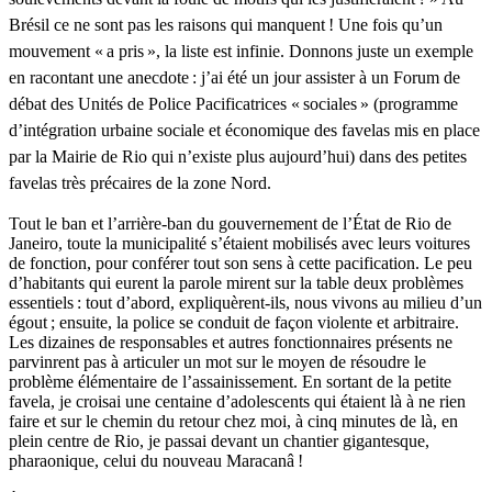
Brésil ce ne sont pas les raisons qui manquent ! Une fois qu’un
mouvement « a pris », la liste est infinie. Donnons juste un exemple
en racontant une anecdote : j’ai été un jour assister à un Forum de
débat des Unités de Police Pacificatrices « sociales » (programme
d’intégration urbaine sociale et économique des favelas mis en place
par la Mairie de Rio qui n’existe plus aujourd’hui) dans des petites
favelas très précaires de la zone Nord.
Tout le ban et l’arrière-ban du gouvernement de l’État de Rio de
Janeiro, toute la municipalité s’étaient mobilisés avec leurs voitures
de fonction, pour conférer tout son sens à cette pacification. Le peu
d’habitants qui eurent la parole mirent sur la table deux problèmes
essentiels : tout d’abord, expliquèrent-ils, nous vivons au milieu d’un
égout ; ensuite, la police se conduit de façon violente et arbitraire.
Les dizaines de responsables et autres fonctionnaires présents ne
parvinrent pas à articuler un mot sur le moyen de résoudre le
problème élémentaire de l’assainissement. En sortant de la petite
favela, je croisai une centaine d’adolescents qui étaient là à ne rien
faire et sur le chemin du retour chez moi, à cinq minutes de là, en
plein centre de Rio, je passai devant un chantier gigantesque,
pharaonique, celui du nouveau Maracanâ !