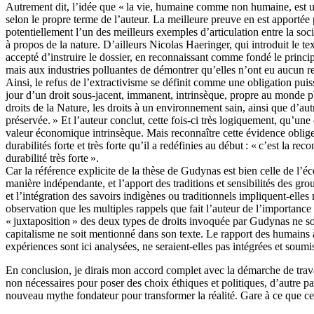
Autrement dit, l’idée que « la vie, humaine comme non humaine, est un
selon le propre terme de l’auteur. La meilleure preuve en est apportée
potentiellement l’un des meilleurs exemples d’articulation entre la socié
à propos de la nature. D’ailleurs Nicolas Haeringer, qui introduit le te
accepté d’instruire le dossier, en reconnaissant comme fondé le princip
mais aux industries polluantes de démontrer qu’elles n’ont eu aucun re
Ainsi, le refus de l’extractivisme se définit comme une obligation puis
jour d’un droit sous-jacent, immanent, intrinsèque, propre au monde phys
droits de la Nature, les droits à un environnement sain, ainsi que d’aut
préservée. » Et l’auteur conclut, cette fois-ci très logiquement, qu’u
valeur économique intrinsèque. Mais reconnaître cette évidence obligerai
durabilités forte et très forte qu’il a redéfinies au début : « c’est la r
durabilité très forte ».
Car la référence explicite de la thèse de Gudynas est bien celle de l’
manière indépendante, et l’apport des traditions et sensibilités des g
et l’intégration des savoirs indigènes ou traditionnels impliquent-el
observation que les multiples rappels que fait l’auteur de l’importance
« juxtaposition » des deux types de droits invoquée par Gudynas ne soi
capitalisme ne soit mentionné dans son texte. Le rapport des humains à 
expériences sont ici analysées, ne seraient-elles pas intégrées et soumi
En conclusion, je dirais mon accord complet avec la démarche de travail
non nécessaires pour poser des choix éthiques et politiques, d’autre p
nouveau mythe fondateur pour transformer la réalité. Gare à ce que cel