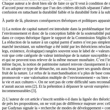
Chaque auteur a le droit bien sûr de faire ce qu’il veut à condition de 
d’accord pour reconnaître que l’un des critères décisifs séparant l’alte
confusion en rattachant la durabilité faible et la durabilité forte à la sub
À partir de là, plusieurs conséquences théoriques et politiques appara
1) La notion de capital naturel est introduite dans la problématique fo
l’environnement et donc de la conception faible de la soutenabilité puis
dans ce corpus théorique figure le rapport de la Commission Stiglitz-S
La réduction de la nature à un capital parmi d’autres n’est pas simpleme
marché inexistant, un subterfuge a été initié par les théoriciens néocla
legs, existence, écologique) rangées souvent sous le label de « valeurs
voir que cette catégorie de valeur intrinsèque de la nature susceptible
et qui ne peuvent tous relever de la même mesure monétaire. C’est l’i
même façon, la notion de patrimoine naturel renvoie classiquement à une
Si on adopte ce type de démarche, on aura beau jurer ses grands dieux q
fruit de la nature. Le refus de la marchandisation n’a plus de base con
promouvoir « une valorisation multiple de l’environnement » ou bien « l
la vie et aux cultures ». On ne sort pas de cette difficulté sans reconn
n’aurait aucun sens [
2]. Et la prétention à dépasser le savoir européen 
incommensurables [
3].
2) L’auteur de cet article s’inscrit semble-t-il dans la lignée des théo
de près les propositions, on ne voit pas de différence majeure avec cel
par Gudynas signale la « recherche de modes de développement » comme 