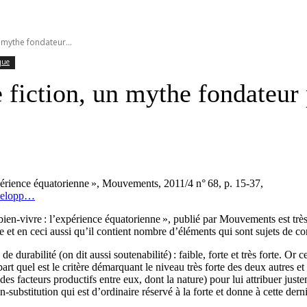
n mythe fondateur...
ique
e fiction, un mythe fondateur 
xpérience équatorienne », Mouvements, 2011/4 n° 68, p. 15-37,
velopp…
en-vivre : l’expérience équatorienne », publié par Mouvements est très
t en ceci aussi qu’il contient nombre d’éléments qui sont sujets de co
 durabilité (on dit aussi soutenabilité) : faible, forte et très forte. Or c
art quel est le critère démarquant le niveau très forte des deux autres et 
des facteurs productifs entre eux, dont la nature) pour lui attribuer justem
substitution qui est d’ordinaire réservé à la forte et donne à cette dernièr