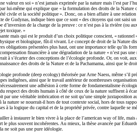
e valeur en soi » n’est jamais exprimée par la nature mais l’est par l’
 par lui-même qui explique que « la formulation des droits de la Nature 
té civile et la société politique ». Donc, on a bien affaire à une relation
xte de Gudynas, indique bien que ce sont « des citoyens qui ont saisi un 
e d’inversion de la charge de la preuve : ce n’est pas à la rivière (ou 
jet toxique. »
sante mais qui est le produit d’un choix politique conscient, « rationnel
ique et biologique, fût-il vivant. Le concept de droit de la Nature dispa
res obligations présentées plus haut, ont une importance telle qu’ils form
ne compensation financière à une dégradation de la nature « n’est pas un
t à s’écarter des conceptions de l’écologie profonde. Or, on voit, aux de
econnaissance des droits de la Nature et de la Pachamama, ainsi que le droi
écologie profonde (deep ecology) théorisée par Arne Naess, même s’il pré
roupes indigènes, ainsi que le travail antérieur de nombreuses organisati
les nécessairement une adhésion à cette forme de fondamentalisme écolog
 du respect des droits humain à côté de ceux de la nature suffisent à éca
t par une véritable imbrication et ne soit qu’une simple juxtaposition a
la nature se nouerait-il hors de tout contexte social, hors de tous rapp
ses à la logique du capital et de la propriété privée, contre laquelle se 
ler à instaurer le bien vivre à la place de l’american way of life, mais 
art le plus souvent incohérentes. Au mieux, la thèse avancée par Eduard
a ne soit pas une pure idéologie.