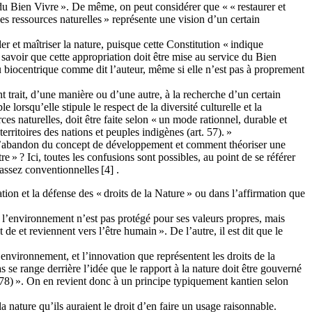
du Bien Vivre ». De même, on peut considérer que « « restaurer et
des ressources naturelles » représente une vision d’un certain
 et maîtriser la nature, puisque cette Constitution « indique
savoir que cette appropriation doit être mise au service du Bien
 biocentrique comme dit l’auteur, même si elle n’est pas à proprement
 trait, d’une manière ou d’une autre, à la recherche d’un certain
lorsqu’elle stipule le respect de la diversité culturelle et la
ces naturelles, doit être faite selon « un mode rationnel, durable et
territoires des nations et peuples indigènes (art. 57). »
r l’abandon du concept de développement et comment théoriser une
» ? Ici, toutes les confusions sont possibles, au point de se référer
 assez conventionnelles [
4] .
tion et la défense des « droits de la Nature » ou dans l’affirmation que
 « l’environnement n’est pas protégé pour ses valeurs propres, mais
t de et reviennent vers l’être humain ». De l’autre, il est dit que le
l’environnement, et l’innovation que représentent les droits de la
s se range derrière l’idée que le rapport à la nature doit être gouverné
t 278) ». On en revient donc à un principe typiquement kantien selon
a nature qu’ils auraient le droit d’en faire un usage raisonnable.