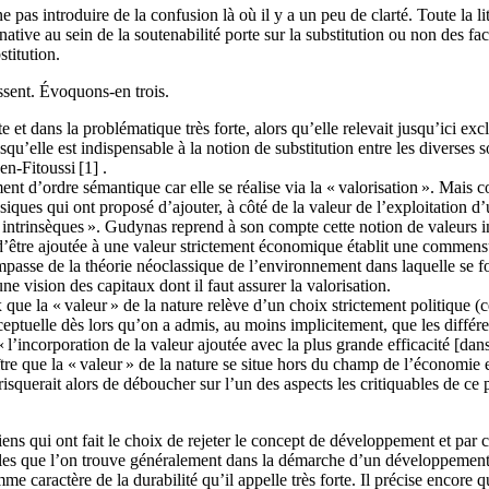
ne pas introduire de la confusion là où il y a un peu de clarté. Toute la
rnative au sein de la soutenabilité porte sur la substitution ou non des 
stitution.
issent. Évoquons-en trois.
rte et dans la problématique très forte, alors qu’elle relevait jusqu’ici
qu’elle est indispensable à la notion de substitution entre les diverses so
en-Fitoussi [
1] .
nt d’ordre sémantique car elle se réalise via la « valorisation ». Mais c
ssiques qui ont proposé d’ajouter, à côté de la valeur de l’exploitation d
 intrinsèques ». Gudynas reprend à son compte cette notion de valeurs int
 d’être ajoutée à une valeur strictement économique établit une commensur
mpasse de la théorie néoclassique de l’environnement dans laquelle se f
 vision des capitaux dont il faut assurer la valorisation.
ue la « valeur » de la nature relève d’un choix strictement politique (ce 
ceptuelle dès lors qu’on a admis, au moins implicitement, que les différe
’incorporation de la valeur ajoutée avec la plus grande efficacité [dans
aître que la « valeur » de la nature se situe hors du champ de l’économie
risquerait alors de déboucher sur l’un des aspects les critiquables de ce
riciens qui ont fait le choix de rejeter le concept de développement et pa
les que l’on trouve généralement dans la démarche d’un développement alt
caractère de la durabilité qu’il appelle très forte. Il précise encore q