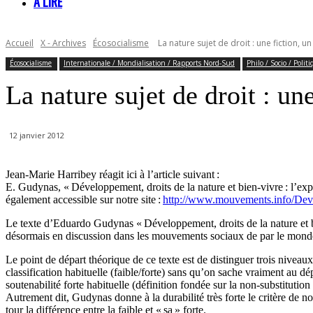
À LIRE
Accueil
X - Archives
Écosocialisme
La nature sujet de droit : une fiction, u
Écosocialisme
Internationale / Mondialisation / Rapports Nord-Sud
Philo / Socio / Polit
La nature sujet de droit : un
12 janvier 2012
Jean-Marie Harribey réagit ici à l’article suivant :
E. Gudynas, « Développement, droits de la nature et bien-vivre : l’e
également accessible sur notre site :
http://www.mouvements.info/De
Le texte d’Eduardo Gudynas « Développement, droits de la nature et bi
désormais en discussion dans les mouvements sociaux de par le monde e
Le point de départ théorique de ce texte est de distinguer trois niveaux de
classification habituelle (faible/forte) sans qu’on sache vraiment au dép
soutenabilité forte habituelle (définition fondée sur la non-substitution 
Autrement dit, Gudynas donne à la durabilité très forte le critère de non-
tour la différence entre la faible et « sa » forte.