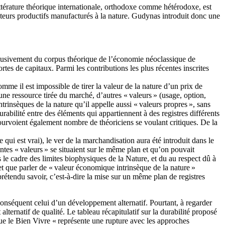
 littérature théorique internationale, orthodoxe comme hétérodoxe, est
facteurs productifs manufacturés à la nature. Gudynas introduit donc une
 exclusivement du corpus théorique de l’économie néoclassique de
rtes de capitaux. Parmi les contributions les plus récentes inscrites
omme il est impossible de tirer la valeur de la nature d’un prix de
’une ressource tirée du marché, d’autres « valeurs » (usage, option,
rinsèques de la nature qu’il appelle aussi « valeurs propres », sans
abilité entre des éléments qui appartiennent à des registres différents
ourvoient également nombre de théoriciens se voulant critiques. De la
qui est vrai), le ver de la marchandisation aura été introduit dans le
ntes « valeurs » se situaient sur le même plan et qu’on pouvait
 le cadre des limites biophysiques de la Nature, et du au respect dû à
 et que parler de « valeur économique intrinsèque de la nature »
 prétendu savoir, c’est-à-dire la mise sur un même plan de registres
r conséquent celui d’un développement alternatif. Pourtant, à regarder
ernatif de qualité. Le tableau récapitulatif sur la durabilité proposé
ue le Bien Vivre « représente une rupture avec les approches