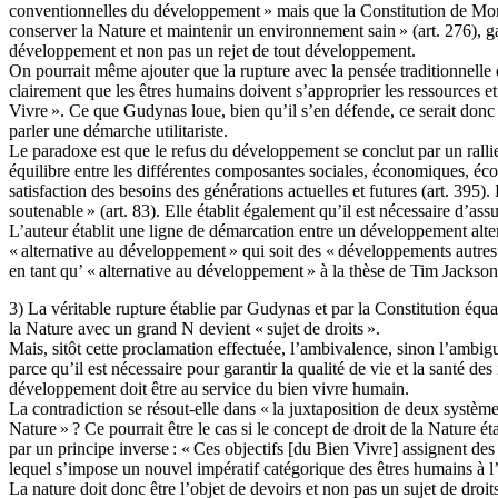
conventionnelles du développement » mais que la Constitution de Mont
conserver la Nature et maintenir un environnement sain » (art. 276), gar
développement et non pas un rejet de tout développement.
On pourrait même ajouter que la rupture avec la pensée traditionnelle 
clairement que les êtres humains doivent s’approprier les ressources e
Vivre ». Ce que Gudynas loue, bien qu’il s’en défende, ce serait donc
parler une démarche utilitariste.
Le paradoxe est que le refus du développement se conclut par un rallie
équilibre entre les différentes composantes sociales, économiques, écolo
satisfaction des besoins des générations actuelles et futures (art. 395)
soutenable » (art. 83). Elle établit également qu’il est nécessaire d’assu
L’auteur établit une ligne de démarcation entre un développement alt
« alternative au développement » qui soit des « développements autres »
en tant qu’ « alternative au développement » à la thèse de Tim Jackson
3) La véritable rupture établie par Gudynas et par la Constitution équa
la Nature avec un grand N devient « sujet de droits ».
Mais, sitôt cette proclamation effectuée, l’ambivalence, sinon l’ambigu
parce qu’il est nécessaire pour garantir la qualité de vie et la santé des
développement doit être au service du bien vivre humain.
La contradiction se résout-elle dans « la juxtaposition de deux systèmes
Nature » ? Ce pourrait être le cas si le concept de droit de la Nature é
par un principe inverse : « Ces objectifs [du Bien Vivre] assignent des
lequel s’impose un nouvel impératif catégorique des êtres humains à l’é
La nature doit donc être l’objet de devoirs et non pas un sujet de droit