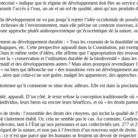
ecristi « indique que le régime de développement doit être au service 
antir l’accès à l’eau, un air et un sol de qualité, ainsi qu’aux produits 
du développement ne va pas jusqu’à rejeter l’idée occidentale de posséder
t richesses de l’environnement, mais elle précise un contexte nouveau, à 
 une approche plutôt anthropocentrique qu’écocentrique de la nature, ou
ment au développement durable : « Tous les courants de la durabilité ont
giques, etc. Cette perspective apparaît dans la Constitution, par exemple 
. Dans le même ordre d’idées, elle affirme que l’appropriation des ressour
rer la « conservation et l’utilisation durable de la biodiversité » dans les 
ernatif et des développements autres ? Mais alors pourquoi revendique
 ou bien qui débouche sur « des transitions vers un développement autre 
, alors que celui-ci ne sort guère, malgré les apparences, des approches
torienne qu’il commente se situe donc ailleurs. Elle est dans la proclama
ïté, apparaît. D’un côté, le texte refuse la conception traditionnelle où
 individus, leurs biens ou encore leurs bénéfices, et où « les droits parten
 de droits : l’ensemble des droits des citoyens, qui inclut la qualité de 
tait clairement établi. Or, cela ne semble pas le cas. Au contraire, Gudyna
 devoirs, tant à l’État qu’aux personnes et aux collectivités (art. 277 e
gard de la nature, et non pas à l’érection d’un nouveau sujet de droits.
s : ce n’est que parce que les humains se feraient un devoir de respecter l