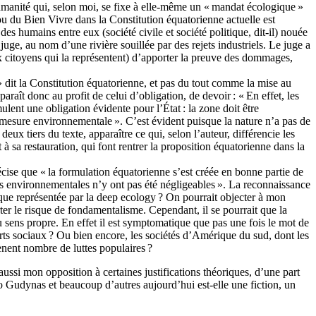
humanité qui, selon moi, se fixe à elle-même un « mandat écologique »
ou du Bien Vivre dans la Constitution équatorienne actuelle est
 des humains entre eux (société civile et société politique, dit-il) nouée
juge, au nom d’une rivière souillée par des rejets industriels. Le juge a
aux citoyens qui la représentent) d’apporter la preuve des dommages,
 » dit la Constitution équatorienne, et pas du tout comme la mise au
raît donc au profit de celui d’obligation, de devoir : « En effet, les
ulent une obligation évidente pour l’État : la zone doit être
e mesure environnementale ». C’est évident puisque la nature n’a pas de
ux tiers du texte, apparaître ce qui, selon l’auteur, différencie les
t à sa restauration, qui font rentrer la proposition équatorienne dans la
cise que « la formulation équatorienne s’est créée en bonne partie de
ons environnementales n’y ont pas été négligeables ». La reconnaissance
ique représentée par la deep ecology ? On pourrait objecter à mon
rter le risque de fondamentalisme. Cependant, il se pourrait que la
u sens propre. En effet il est symptomatique que pas une fois le mot de
orts sociaux ? Ou bien encore, les sociétés d’Amérique du sud, dont les
mènent nombre de luttes populaires ?
aussi mon opposition à certaines justifications théoriques, d’une part
o Gudynas et beaucoup d’autres aujourd’hui est-elle une fiction, un