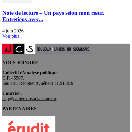
Note de lecture – Un pays selon mon cœur.
Entretiens avec...
4 juin 2026
Voir plus
NOUS JOINDRE
Collectif d’analyse politique
C.P. 45507,
Sault-au-Récollet (Québec) H2B 3C9
Courriel :
cap@cahiersdusocialisme.org
PARTENAIRES