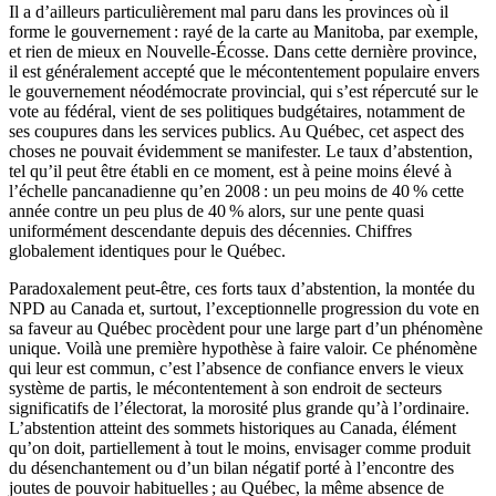
Il a d’ailleurs particulièrement mal paru dans les provinces où il
forme le gouvernement : rayé de la carte au Manitoba, par exemple,
et rien de mieux en Nouvelle-Écosse. Dans cette dernière province,
il est généralement accepté que le mécontentement populaire envers
le gouvernement néodémocrate provincial, qui s’est répercuté sur le
vote au fédéral, vient de ses politiques budgétaires, notamment de
ses coupures dans les services publics. Au Québec, cet aspect des
choses ne pouvait évidemment se manifester. Le taux d’abstention,
tel qu’il peut être établi en ce moment, est à peine moins élevé à
l’échelle pancanadienne qu’en 2008 : un peu moins de 40 % cette
année contre un peu plus de 40 % alors, sur une pente quasi
uniformément descendante depuis des décennies. Chiffres
globalement identiques pour le Québec.
Paradoxalement peut-être, ces forts taux d’abstention, la montée du
NPD au Canada et, surtout, l’exceptionnelle progression du vote en
sa faveur au Québec procèdent pour une large part d’un phénomène
unique. Voilà une première hypothèse à faire valoir. Ce phénomène
qui leur est commun, c’est l’absence de confiance envers le vieux
système de partis, le mécontentement à son endroit de secteurs
significatifs de l’électorat, la morosité plus grande qu’à l’ordinaire.
L’abstention atteint des sommets historiques au Canada, élément
qu’on doit, partiellement à tout le moins, envisager comme produit
du désenchantement ou d’un bilan négatif porté à l’encontre des
joutes de pouvoir habituelles ; au Québec, la même absence de