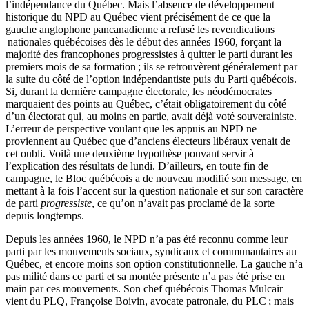
l’indépendance du Québec. Mais l’absence de développement
historique du NPD au Québec vient précisément de ce que la
gauche anglophone pancanadienne a refusé les revendications
nationales québécoises dès le début des années 1960, forçant la
majorité des francophones progressistes à quitter le parti durant les
premiers mois de sa formation ; ils se retrouvèrent généralement par
la suite du côté de l’option indépendantiste puis du Parti québécois.
Si, durant la dernière campagne électorale, les néodémocrates
marquaient des points au Québec, c’était obligatoirement du côté
d’un électorat qui, au moins en partie, avait déjà voté souverainiste.
L’erreur de perspective voulant que les appuis au NPD ne
proviennent au Québec que d’anciens électeurs libéraux venait de
cet oubli. Voilà une deuxième hypothèse pouvant servir à
l’explication des résultats de lundi. D’ailleurs, en toute fin de
campagne, le Bloc québécois a de nouveau modifié son message, en
mettant à la fois l’accent sur la question nationale et sur son caractère
de parti
progressiste
, ce qu’on n’avait pas proclamé de la sorte
depuis longtemps.
Depuis les années 1960, le NPD n’a pas été reconnu comme leur
parti par les mouvements sociaux, syndicaux et communautaires au
Québec, et encore moins son option constitutionnelle. La gauche n’a
pas milité dans ce parti et sa montée présente n’a pas été prise en
main par ces mouvements. Son chef québécois Thomas Mulcair
vient du PLQ, Françoise Boivin, avocate patronale, du PLC ; mais