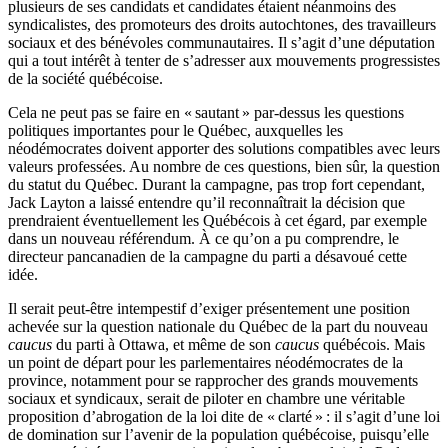
plusieurs de ses candidats et candidates étaient néanmoins des
syndicalistes, des promoteurs des droits autochtones, des travailleurs
sociaux et des bénévoles communautaires. Il s’agit d’une députation
qui a tout intérêt à tenter de s’adresser aux mouvements progressistes
de la société québécoise.
Cela ne peut pas se faire en « sautant » par-dessus les questions
politiques importantes pour le Québec, auxquelles les
néodémocrates doivent apporter des solutions compatibles avec leurs
valeurs professées. Au nombre de ces questions, bien sûr, la question
du statut du Québec. Durant la campagne, pas trop fort cependant,
Jack Layton a laissé entendre qu’il reconnaîtrait la décision que
prendraient éventuellement les Québécois à cet égard, par exemple
dans un nouveau référendum. À ce qu’on a pu comprendre, le
directeur pancanadien de la campagne du parti a désavoué cette
idée.
Il serait peut-être intempestif d’exiger présentement une position
achevée sur la question nationale du Québec de la part du nouveau
caucus
du parti à Ottawa, et même de son
caucus
québécois. Mais
un point de départ pour les parlementaires néodémocrates de la
province, notamment pour se rapprocher des grands mouvements
sociaux et syndicaux, serait de piloter en chambre une véritable
proposition d’abrogation de la loi dite de « clarté » : il s’agit d’une loi
de domination sur l’avenir de la population québécoise, puisqu’elle