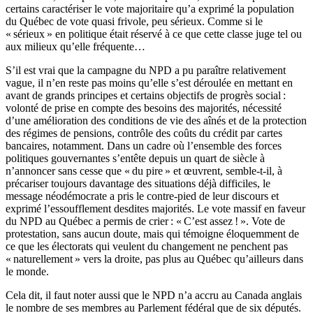
certains caractériser le vote majoritaire qu’a exprimé la population
du Québec de vote quasi frivole, peu sérieux. Comme si le
« sérieux » en politique était réservé à ce que cette classe juge tel ou
aux milieux qu’elle fréquente…
S’il est vrai que la campagne du NPD a pu paraître relativement
vague, il n’en reste pas moins qu’elle s’est déroulée en mettant en
avant de grands principes et certains objectifs de progrès social :
volonté de prise en compte des besoins des majorités, nécessité
d’une amélioration des conditions de vie des aînés et de la protection
des régimes de pensions, contrôle des coûts du crédit par cartes
bancaires, notamment. Dans un cadre où l’ensemble des forces
politiques gouvernantes s’entête depuis un quart de siècle à
n’annoncer sans cesse que « du pire » et œuvrent, semble-t-il, à
précariser toujours davantage des situations déjà difficiles, le
message néodémocrate a pris le contre-pied de leur discours et
exprimé l’essoufflement desdites majorités. Le vote massif en faveur
du NPD au Québec a permis de crier : « C’est assez ! ». Vote de
protestation, sans aucun doute, mais qui témoigne éloquemment de
ce que les électorats qui veulent du changement ne penchent pas
« naturellement » vers la droite, pas plus au Québec qu’ailleurs dans
le monde.
Cela dit, il faut noter aussi que le NPD n’a accru au Canada anglais
le nombre de ses membres au Parlement fédéral que de six députés.