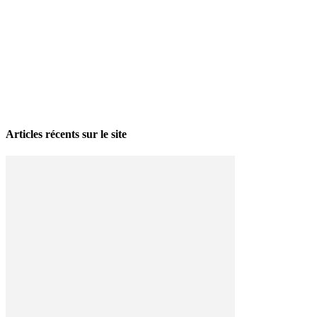
La grève politique et sociale – No 35, printemps 2026
28 avril 2026
Articles récents sur le site