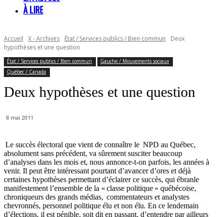
À LIRE
Accueil
X - Archives
État / Services publics / Bien commun
Deux
hypothèses et une question
État / Services publics / Bien commun
Gauche / Mouvements sociaux
Québec / Canada
Deux hypothèses et une question
8 mai 2011
Le succès électoral que vient de connaître le NPD au Québec,
absolument sans précédent, va sûrement susciter beaucoup
d’analyses dans les mois et, nous annonce-t-on parfois, les années à
venir. Il peut être intéressant pourtant d’avancer d’ores et déjà
certaines hypothèses permettant d’éclairer ce succès, qui ébranle
manifestement l’ensemble de la « classe politique » québécoise,
chroniqueurs des grands médias, commentateurs et analystes
chevronnés, personnel politique élu et non élu. En ce lendemain
d’élections, il est pénible, soit dit en passant, d’entendre par ailleurs