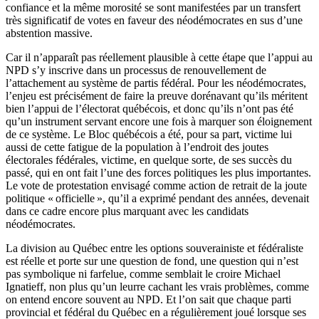
confiance et la même morosité se sont manifestées par un transfert
très significatif de votes en faveur des néodémocrates en sus d’une
abstention massive.
Car il n’apparaît pas réellement plausible à cette étape que l’appui au
NPD s’y inscrive dans un processus de renouvellement de
l’attachement au système de partis fédéral. Pour les néodémocrates,
l’enjeu est précisément de faire la preuve dorénavant qu’ils méritent
bien l’appui de l’électorat québécois, et donc qu’ils n’ont pas été
qu’un instrument servant encore une fois à marquer son éloignement
de ce système. Le Bloc québécois a été, pour sa part, victime lui
aussi de cette fatigue de la population à l’endroit des joutes
électorales fédérales, victime, en quelque sorte, de ses succès du
passé, qui en ont fait l’une des forces politiques les plus importantes.
Le vote de protestation envisagé comme action de retrait de la joute
politique « officielle », qu’il a exprimé pendant des années, devenait
dans ce cadre encore plus marquant avec les candidats
néodémocrates.
La division au Québec entre les options souverainiste et fédéraliste
est réelle et porte sur une question de fond, une question qui n’est
pas symbolique ni farfelue, comme semblait le croire Michael
Ignatieff, non plus qu’un leurre cachant les vrais problèmes, comme
on entend encore souvent au NPD. Et l’on sait que chaque parti
provincial et fédéral du Québec en a régulièrement joué lorsque ses