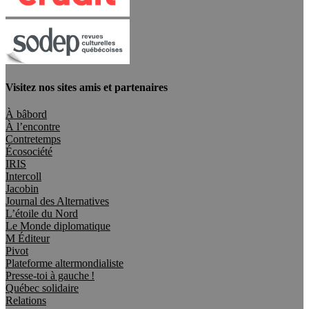
Visitez nos sites amis et partenaires
À bâbord
À l’encontre
Contretemps
Écosociété
IRIS
Intercoll
Jacobin
Journal des Alternatives
L’étoile du Nord
Le Monde diplomatique
M Éditeur
Pivot
Plateforme altermondialiste
Presse-toi à gauche !
Québec solidaire
Relations