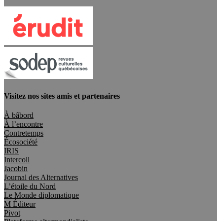
Visitez nos sites amis et partenaires
À bâbord
À l’encontre
Contretemps
Écosociété
IRIS
Intercoll
Jacobin
Journal des Alternatives
L’étoile du Nord
Le Monde diplomatique
M Éditeur
Pivot