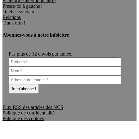
Plateforme altermondialiste
Presse-toi à gauche !
Québec solidaire
Relations
Transform !
Abonnez-vous à notre infolettre
Pas plus de 12 envois par année.
Flux RSS des articles des NCS
Politique de confidentialité
Politique des cookies