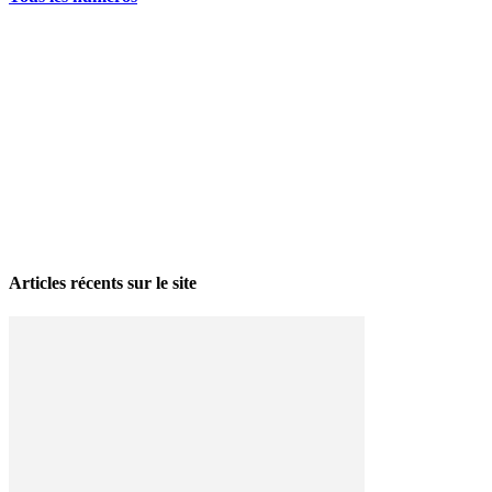
La grève politique et sociale – No 35, printemps 2026
28 avril 2026
Articles récents sur le site