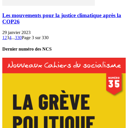
Les mouvements pour la justice climatique après la
COP26
29 janvier 2023
1
2
3
4
...
330
Page 3 sur 330
Dernier numéro des NCS