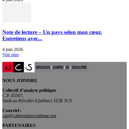
Note de lecture – Un pays selon mon cœur.
Entretiens avec...
4 juin 2026
Voir plus
NOUS JOINDRE
Collectif d’analyse politique
C.P. 45507,
Sault-au-Récollet (Québec) H2B 3C9
Courriel :
cap@cahiersdusocialisme.org
PARTENAIRES