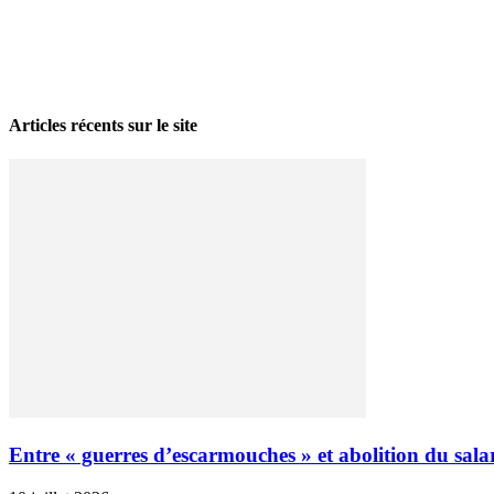
La grève politique et sociale – No 35, printemps 2026
28 avril 2026
Articles récents sur le site
Entre « guerres d’escarmouches » et abolition du salari