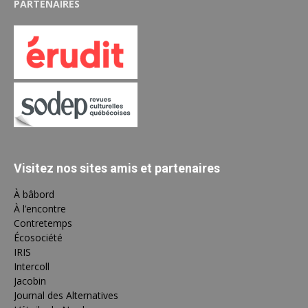
PARTENAIRES
Visitez nos sites amis et partenaires
À bâbord
À l’encontre
Contretemps
Écosociété
IRIS
Intercoll
Jacobin
Journal des Alternatives