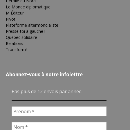
L’étoile du Nord
Le Monde diplomatique
M Éditeur
Pivot
Plateforme altermondialiste
Presse-toi à gauche !
Québec solidaire
Relations
Transform !
Abonnez-vous à notre infolettre
Pas plus de 12 envois par année.