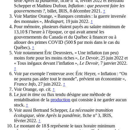
série
Après la pandémie
, fiche n° 4, février 2022 et Bertrand
Schepper et Mathieu Dufour,
Inflation : que peuvent faire les
gouvernements ?,
billet, IRIS, 8 décembre 2021.
↑
Voir Martine Orange, « Banques centrales : la guerre inversée
des monnaies »,
Mediapart
, 19 juin 2022.
↑
Pour mémoire, plusieurs étaient payés au salaire minimum de
13,10 $ l’heure à l’époque, ce qui avait amené les
gouvernements du Canada et du Québec à financer ou à
allouer des primes COVID (500 $ par mois dans le cas du
Québec).
↑
Voir notamment Éric Desrosiers, « Une inflation (un peu)
moins forte pour les moins riches »,
Le Devoir
, 25 juin 2022 et
« Tous inégaux devant l’inflation »,
Le Devoir
, 7 janvier 2022.
↑
Voir par exemple l’entrevue avec Éric Heyer, « Inflation : “On
ne pourra pas aider tout le monde”, prévient un économiste »,
France Info
, 27 juin 2022.
↑
Voir Orange,
op. cit.
↑
Le
just in time
ou flux tendu désigne une méthode de
rentabilisation de la
production
qui consiste à ne garder aucun
stock.
↑
Voir aussi Bertrand Schepper,
La nécessaire transition
écologique
, série
Après la pandémie
, fiche n° 3, IRIS,
février 2022.
↑
Le montant de 18 $ représente le taux horaire minimum