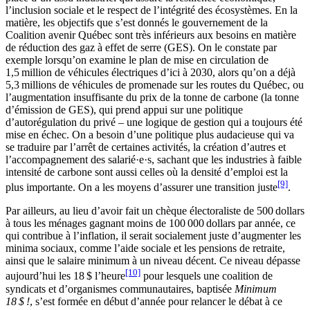
l’inclusion sociale et le respect de l’intégrité des écosystèmes. En la
matière, les objectifs que s’est donnés le gouvernement de la
Coalition avenir Québec sont très inférieurs aux besoins en matière
de réduction des gaz à effet de serre (GES). On le constate par
exemple lorsqu’on examine le plan de mise en circulation de
1,5 million de véhicules électriques d’ici à 2030, alors qu’on a déjà
5,3 millions de véhicules de promenade sur les routes du Québec, ou
l’augmentation insuffisante du prix de la tonne de carbone (la tonne
d’émission de GES), qui prend appui sur une politique
d’autorégulation du privé – une logique de gestion qui a toujours été
mise en échec. On a besoin d’une politique plus audacieuse qui va
se traduire par l’arrêt de certaines activités, la création d’autres et
l’accompagnement des salarié·e·s, sachant que les industries à faible
intensité de carbone sont aussi celles où la densité d’emploi est la
[9]
plus importante. On a les moyens d’assurer une transition juste
.
Par ailleurs, au lieu d’avoir fait un chèque électoraliste de 500 dollars
à tous les ménages gagnant moins de 100 000 dollars par année, ce
qui contribue à l’inflation, il serait socialement juste d’augmenter les
minima sociaux, comme l’aide sociale et les pensions de retraite,
ainsi que le salaire minimum à un niveau décent. Ce niveau dépasse
[10]
aujourd’hui les 18 $ l’heure
pour lesquels une coalition de
syndicats et d’organismes communautaires, baptisée
Minimum
18 $ !
, s’est formée en début d’année pour relancer le débat à ce