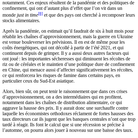
notamment. Ces enjeux résultent de la pandémie et des politiques de
confinement, qui ont d’autant plus d’effet que l’on vit dans un
[8]
monde
just in time
et que des pays ont cherché à recomposer leurs
stocks alimentaires.
Après la pandémie, on estimait qu’il faudrait de six à huit mois pour
rétablir les chaînes d’approvisionnement, mais la guerre en Ukraine
est venue bouleverser les prévisions. Il en est de même pour les
coûts énergétiques, qui ont décollé à partir de l’été 2021, et qui
continuent depuis de grimper. Il y a aussi deux autres facteurs qui
ont joué : les importantes sécheresses qui diminuent les récoltes de
riz ou de céréales et le maintien d’une politique dure de confinement
en Chine, qui menace aussi d’affecter significativement les récoltes,
ce qui renforcera les risques de famine dans certains pays, en
particulier ceux du Sud-Est asiatique.
Alors, bien sûr, on peut tenir le raisonnement que dans ces crises
d’approvisionnement, on a des intermédiaires qui en profitent,
notamment dans les chaînes de distribution alimentaire, ce qui
aggrave la hausse des prix. Il y aurait donc une surchauffe contre
laquelle les économistes orthodoxes réclament de fortes hausses des
taux directeurs car ils jugent que les banques centrales n’ont que trop
tardé à réagir. Ils font le calcul que si une récession se précise à
l’automne, on pourra alors jouer à nouveau sur une baisse des taux.