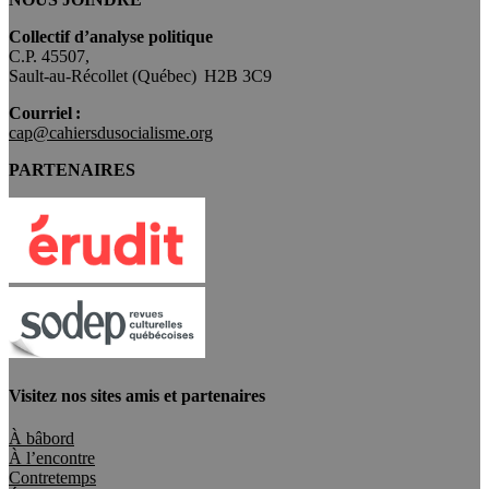
Collectif d’analyse politique
C.P. 45507,
Sault-au-Récollet (Québec) H2B 3C9
Courriel :
cap@cahiersdusocialisme.org
PARTENAIRES
Visitez nos sites amis et partenaires
À bâbord
À l’encontre
Contretemps