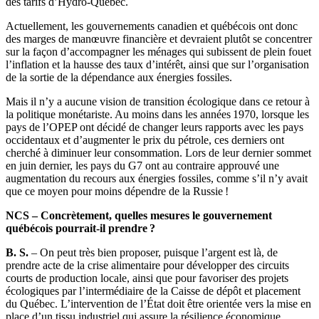
des tarifs d’Hydro-Québec.
Actuellement, les gouvernements canadien et québécois ont donc
des marges de manœuvre financière et devraient plutôt se concentrer
sur la façon d’accompagner les ménages qui subissent de plein fouet
l’inflation et la hausse des taux d’intérêt, ainsi que sur l’organisation
de la sortie de la dépendance aux énergies fossiles.
Mais il n’y a aucune vision de transition écologique dans ce retour à
la politique monétariste. Au moins dans les années 1970, lorsque les
pays de l’OPEP ont décidé de changer leurs rapports avec les pays
occidentaux et d’augmenter le prix du pétrole, ces derniers ont
cherché à diminuer leur consommation. Lors de leur dernier sommet
en juin dernier, les pays du G7 ont au contraire approuvé une
augmentation du recours aux énergies fossiles, comme s’il n’y avait
que ce moyen pour moins dépendre de la Russie !
NCS – Concrètement, quelles mesures le gouvernement
québécois pourrait-il prendre ?
B. S.
– On peut très bien proposer, puisque l’argent est là, de
prendre acte de la crise alimentaire pour développer des circuits
courts de production locale, ainsi que pour favoriser des projets
écologiques par l’intermédiaire de la Caisse de dépôt et placement
du Québec. L’intervention de l’État doit être orientée vers la mise en
place d’un tissu industriel qui assure la résilience économique,