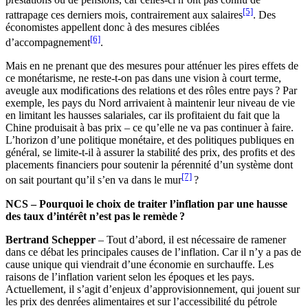
[5]
rattrapage ces derniers mois, contrairement aux salaires
. Des
économistes appellent donc à des mesures ciblées
[6]
d’accompagnement
.
Mais en ne prenant que des mesures pour atténuer les pires effets de
ce monétarisme, ne reste-t-on pas dans une vision à court terme,
aveugle aux modifications des relations et des rôles entre pays ? Par
exemple, les pays du Nord arrivaient à maintenir leur niveau de vie
en limitant les hausses salariales, car ils profitaient du fait que la
Chine produisait à bas prix – ce qu’elle ne va pas continuer à faire.
L’horizon d’une politique monétaire, et des politiques publiques en
général, se limite-t-il à assurer la stabilité des prix, des profits et des
placements financiers pour soutenir la pérennité d’un système dont
[7]
on sait pourtant qu’il s’en va dans le mur
?
NCS – Pourquoi le choix de traiter l’inflation par une hausse
des taux d’intérêt n’est pas le remède ?
Bertrand Schepper
– Tout d’abord, il est nécessaire de ramener
dans ce débat les principales causes de l’inflation. Car il n’y a pas de
cause unique qui viendrait d’une économie en surchauffe. Les
raisons de l’inflation varient selon les époques et les pays.
Actuellement, il s’agit d’enjeux d’approvisionnement, qui jouent sur
les prix des denrées alimentaires et sur l’accessibilité du pétrole