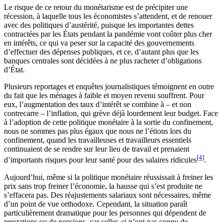
Le risque de ce retour du monétarisme est de précipiter une
récession, à laquelle tous les économistes s’attendent, et de renouer
avec des politiques d’austérité, puisque les importantes dettes
contractées par les États pendant la pandémie vont coûter plus cher
en intérêts, ce qui va peser sur la capacité des gouvernements
d’effectuer des dépenses publiques, et ce, d’autant plus que les
banques centrales sont décidées à ne plus racheter d’obligations
d’État.
Plusieurs reportages et enquêtes journalistiques témoignent en outre
du fait que les ménages à faible et moyen revenu souffrent. Pour
eux, l’augmentation des taux d’intérêt se combine à – et non
contrecarre – l’inflation, qui grève déjà lourdement leur budget. Face
à l’adoption de cette politique monétaire à la sortie du confinement,
nous ne sommes pas plus égaux que nous ne l’étions lors du
confinement, quand les travailleuses et travailleurs essentiels
continuaient de se rendre sur leur lieu de travail et prenaient
[4]
d’importants risques pour leur santé pour des salaires ridicules
.
Aujourd’hui, même si la politique monétaire réussissait à freiner les
prix sans trop freiner l’économie, la hausse qui s’est produite ne
s’effacera pas. Des réajustements salariaux sont nécessaires, même
d’un point de vue orthodoxe. Cependant, la situation paraît
particulièrement dramatique pour les personnes qui dépendent de
prestations ou de pensions, car celles-ci n’ont pas connu de