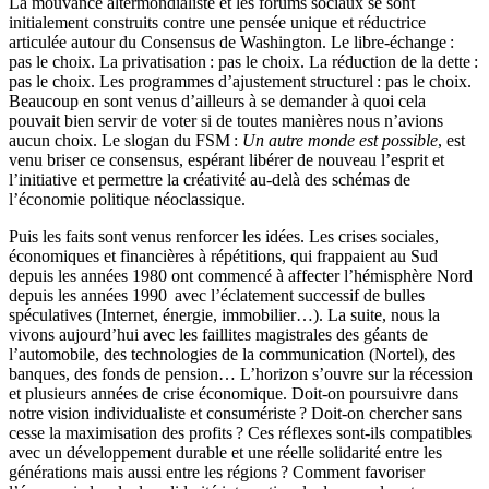
La mouvance altermondialiste et les forums sociaux se sont
initialement construits contre une pensée unique et réductrice
articulée autour du Consensus de Washington. Le libre-échange :
pas le choix. La privatisation : pas le choix. La réduction de la dette :
pas le choix. Les programmes d’ajustement structurel : pas le choix.
Beaucoup en sont venus d’ailleurs à se demander à quoi cela
pouvait bien servir de voter si de toutes manières nous n’avions
aucun choix. Le slogan du FSM :
Un autre monde est possible
, est
venu briser ce consensus, espérant libérer de nouveau l’esprit et
l’initiative et permettre la créativité au-delà des schémas de
l’économie politique néoclassique.
Puis les faits sont venus renforcer les idées. Les crises sociales,
économiques et financières à répétitions, qui frappaient au Sud
depuis les années 1980 ont commencé à affecter l’hémisphère Nord
depuis les années 1990 avec l’éclatement successif de bulles
spéculatives (Internet, énergie, immobilier…). La suite, nous la
vivons aujourd’hui avec les faillites magistrales des géants de
l’automobile, des technologies de la communication (Nortel), des
banques, des fonds de pension… L’horizon s’ouvre sur la récession
et plusieurs années de crise économique. Doit-on poursuivre dans
notre vision individualiste et consumériste ? Doit-on chercher sans
cesse la maximisation des profits ? Ces réflexes sont-ils compatibles
avec un développement durable et une réelle solidarité entre les
générations mais aussi entre les régions ? Comment favoriser