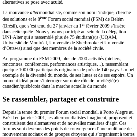
alternatives se pose avec acuité.
La mouvance
alter
mondialiste, comme son nom l’indique, cherche
ème
des solutions et le 8
Forum social mondial (FSM) de Belém
er
(Brésil), que s’est tenu du 27 janvier au 1
février 2009 s’insère
dans cette quête. Nous y avons participé au sein de la délégation
UNI-Alter qui a rassemblé plus de 75 étudiant(e)s (UQAM,
Université de Montréal, Université de Sherbrooke et Université
d’Ottawa) ainsi que des membres de la société civile.
Au programme du FSM 2009, plus de 2000 activités (ateliers,
rencontres, conférences, performances artistiques…), rassemblant
quelque 100 000 participants originaires de près de 140 pays. Un bel
exemple de la diversité du monde, de ses luttes et de ses espoirs. Un
moment idéal pour s’interroger sur notre rôle de privilégié(e)
canadien/québécois dans la marche actuelle du monde.
Se rassembler, partager et construire
Depuis la tenue du premier Forum social mondial, à Porto Alegre au
Brésil en janvier 2001, les altermondialistes imaginent, proposent et
construisent des alternatives et de nouvelles manières d’agir. Ces
forums sont devenus des points de convergence d’une multitude de
mouvements sociaux et de groupes citoyens qui s’organisent à toutes