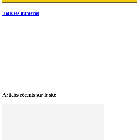
Tous les numéros
La grève politique et sociale – No 35, printemps 2026
28 avril 2026
Articles récents sur le site