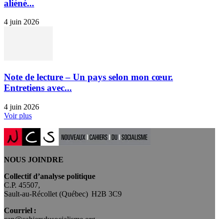
aliéné...
4 juin 2026
Note de lecture – Un pays selon mon cœur.
Entretiens avec...
4 juin 2026
Voir plus
NOUS JOINDRE
Collectif d’analyse politique
C.P. 45507,
Sault-au-Récollet (Québec) H2B 3C9
Courriel :