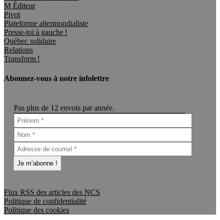
M Éditeur
Pivot
Plateforme altermondialiste
Presse-toi à gauche !
Québec solidaire
Relations
Transform !
Abonnez-vous à notre infolettre
Pas plus de 12 envois par année.
Flux RSS des articles des NCS
Politique de confidentialité
Politique des cookies