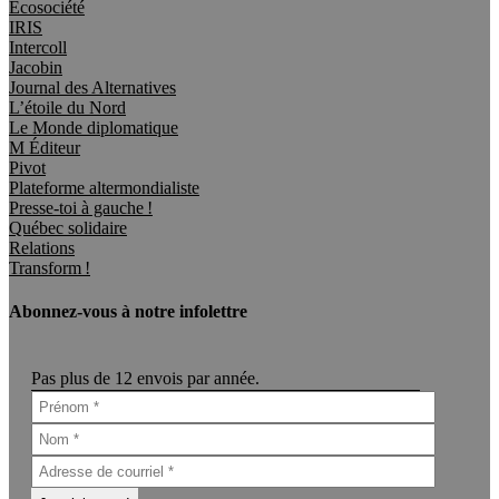
Écosociété
IRIS
Intercoll
Jacobin
Journal des Alternatives
L’étoile du Nord
Le Monde diplomatique
M Éditeur
Pivot
Plateforme altermondialiste
Presse-toi à gauche !
Québec solidaire
Relations
Transform !
Abonnez-vous à notre infolettre
Pas plus de 12 envois par année.