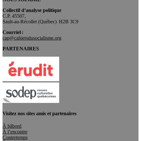
Collectif d’analyse politique
C.P. 45507,
Sault-au-Récollet (Québec) H2B 3C9
Courriel :
cap@cahiersdusocialisme.org
PARTENAIRES
Visitez nos sites amis et partenaires
À bâbord
À l’encontre
Contretemps