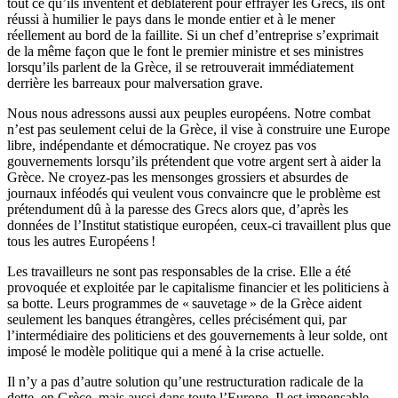
tout ce qu’ils inventent et déblatèrent pour effrayer les Grecs, ils ont
réussi à humilier le pays dans le monde entier et à le mener
réellement au bord de la faillite. Si un chef d’entreprise s’exprimait
de la même façon que le font le premier ministre et ses ministres
lorsqu’ils parlent de la Grèce, il se retrouverait immédiatement
derrière les barreaux pour malversation grave.
Nous nous adressons aussi aux peuples européens. Notre combat
n’est pas seulement celui de la Grèce, il vise à construire une Europe
libre, indépendante et démocratique. Ne croyez pas vos
gouvernements lorsqu’ils prétendent que votre argent sert à aider la
Grèce. Ne croyez-pas les mensonges grossiers et absurdes de
journaux inféodés qui veulent vous convaincre que le problème est
prétendument dû à la paresse des Grecs alors que, d’après les
données de l’Institut statistique européen, ceux-ci travaillent plus que
tous les autres Européens !
Les travailleurs ne sont pas responsables de la crise. Elle a été
provoquée et exploitée par le capitalisme financier et les politiciens à
sa botte. Leurs programmes de « sauvetage » de la Grèce aident
seulement les banques étrangères, celles précisément qui, par
l’intermédiaire des politiciens et des gouvernements à leur solde, ont
imposé le modèle politique qui a mené à la crise actuelle.
Il n’y a pas d’autre solution qu’une restructuration radicale de la
dette, en Grèce, mais aussi dans toute l’Europe. Il est impensable