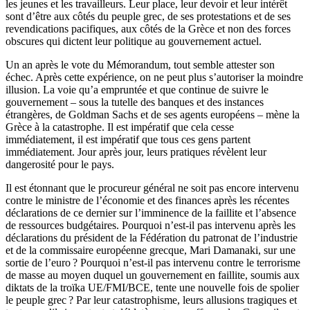
les jeunes et les travailleurs. Leur place, leur devoir et leur intérêt
sont d’être aux côtés du peuple grec, de ses protestations et de ses
revendications pacifiques, aux côtés de la Grèce et non des forces
obscures qui dictent leur politique au gouvernement actuel.
Un an après le vote du Mémorandum, tout semble attester son
échec. Après cette expérience, on ne peut plus s’autoriser la moindre
illusion. La voie qu’a empruntée et que continue de suivre le
gouvernement – sous la tutelle des banques et des instances
étrangères, de Goldman Sachs et de ses agents européens – mène la
Grèce à la catastrophe. Il est impératif que cela cesse
immédiatement, il est impératif que tous ces gens partent
immédiatement. Jour après jour, leurs pratiques révèlent leur
dangerosité pour le pays.
Il est étonnant que le procureur général ne soit pas encore intervenu
contre le ministre de l’économie et des finances après les récentes
déclarations de ce dernier sur l’imminence de la faillite et l’absence
de ressources budgétaires. Pourquoi n’est-il pas intervenu après les
déclarations du président de la Fédération du patronat de l’industrie
et de la commissaire européenne grecque, Mari Damanaki, sur une
sortie de l’euro ? Pourquoi n’est-il pas intervenu contre le terrorisme
de masse au moyen duquel un gouvernement en faillite, soumis aux
diktats de la troïka UE/FMI/BCE, tente une nouvelle fois de spolier
le peuple grec ? Par leur catastrophisme, leurs allusions tragiques et