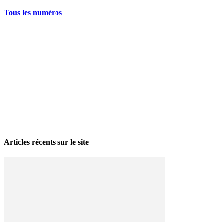
Tous les numéros
La grève politique et sociale – No 35, printemps 2026
28 avril 2026
Articles récents sur le site