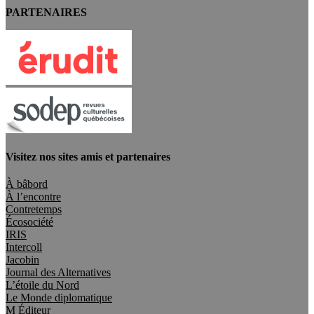
PARTENAIRES
Visitez nos sites amis et partenaires
À bâbord
À l’encontre
Contretemps
Écosociété
IRIS
Intercoll
Jacobin
Journal des Alternatives
L’étoile du Nord
Le Monde diplomatique
M Éditeur