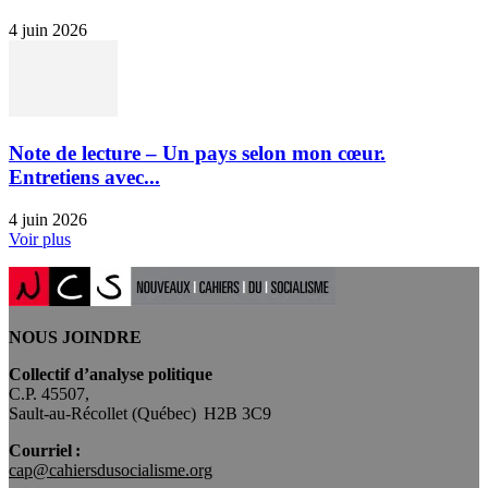
4 juin 2026
Note de lecture – Un pays selon mon cœur.
Entretiens avec...
4 juin 2026
Voir plus
NOUS JOINDRE
Collectif d’analyse politique
C.P. 45507,
Sault-au-Récollet (Québec) H2B 3C9
Courriel :
cap@cahiersdusocialisme.org