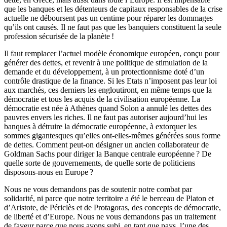
que les banques et les détenteurs de capitaux responsables de la crise
actuelle ne déboursent pas un centime pour réparer les dommages
qu’ils ont causés. Il ne faut pas que les banquiers constituent la seule
profession sécurisée de la planète !
Il faut remplacer l’actuel modèle économique européen, conçu pour
générer des dettes, et revenir à une politique de stimulation de la
demande et du développement, à un protectionnisme doté d’un
contrôle drastique de la finance. Si les Etats n’imposent pas leur loi
aux marchés, ces derniers les engloutiront, en même temps que la
démocratie et tous les acquis de la civilisation européenne. La
démocratie est née à Athènes quand Solon a annulé les dettes des
pauvres envers les riches. Il ne faut pas autoriser aujourd’hui les
banques à détruire la démocratie européenne, à extorquer les
sommes gigantesques qu’elles ont-elles-mêmes générées sous forme
de dettes. Comment peut-on désigner un ancien collaborateur de
Goldman Sachs pour diriger la Banque centrale européenne ? De
quelle sorte de gouvernements, de quelle sorte de politiciens
disposons-nous en Europe ?
Nous ne vous demandons pas de soutenir notre combat par
solidarité, ni parce que notre territoire a été le berceau de Platon et
d’Aristote, de Périclès et de Protagoras, des concepts de démocratie,
de liberté et d’Europe. Nous ne vous demandons pas un traitement
de faveur parce que nous avons subi, en tant que pays, l’une des