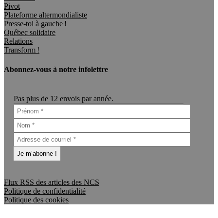
Pivot
Plateforme altermondialiste
Presse-toi à gauche !
Québec solidaire
Relations
Transform !
Abonnez-vous à notre infolettre
Pas plus de 12 envois par année.
Flux RSS des articles des NCS
Politique de confidentialité
Politique des cookies