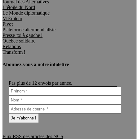
Journal des Alternatives
L’étoile du Nord
Le Monde diplomatique
M Éditeur
Pivot
Plateforme altermondialiste
Presse-toi à gauche !
Québec solidaire
Relations
Transform !
Abonnez-vous à notre infolettre
Pas plus de 12 envois par année.
Flux RSS des articles des NCS