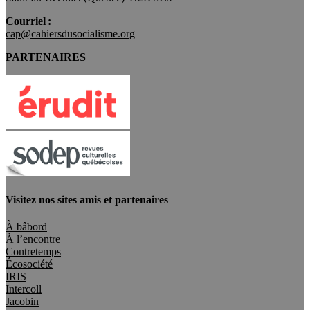
Courriel :
cap@cahiersdusocialisme.org
PARTENAIRES
Visitez nos sites amis et partenaires
À bâbord
À l’encontre
Contretemps
Écosociété
IRIS
Intercoll
Jacobin