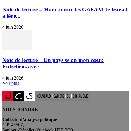
Note de lecture – Marx contre les GAFAM, le travail
aliéné...
4 juin 2026
Note de lecture – Un pays selon mon cœur.
Entretiens avec...
4 juin 2026
Voir plus
NOUS JOINDRE
Collectif d’analyse politique
C.P. 45507,
Sault-au-Récollet (Québec) H2B 3C9